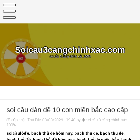
Skip
to
content
Soicau3cangchinhxac.com
soi cầu 3 càng chính xác 100%
soi cầu dàn đề 10 con miền bắc cao cấp
đã câp nhật:
Thứ Bảy, 08/08/2026 - 19:46
by
soi cầu 3 càng chính xác
100%
soicầulôđề, bạch thủ de hôm nay, bach thu de, bạch thu de,
bạch thủ đề, bạch thủ đề hôm nay, bạch thủ de miền bắc, bach