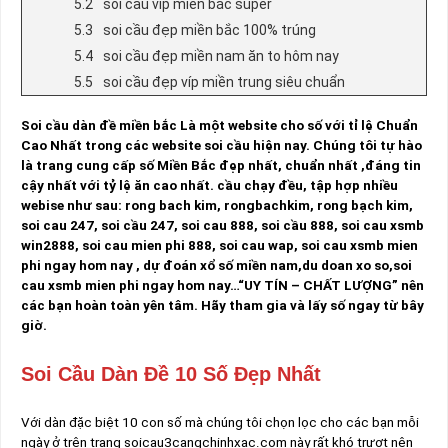
soi cầu víp miền bắc super
soi cầu đẹp miền bắc 100% trúng
soi cầu đẹp miền nam ăn to hôm nay
soi cầu đẹp víp miền trung siêu chuẩn
Soi cầu dàn đề miền bắc Là một website cho số với tỉ lệ Chuẩn
Cao Nhất trong các website soi cầu hiện nay. Chúng tôi tự hào
là trang cung cấp số Miền Bắc đẹp nhất, chuẩn nhất ,đáng tin
cậy nhất với tỷ lệ ăn cao nhất. cầu chạy đều, tập hợp nhiều
webise như sau: rong bach kim, rongbachkim, rong bạch kim,
soi cau 247, soi cầu 247, soi cau 888, soi cầu 888, soi cau xsmb
win2888, soi cau mien phi 888, soi cau wap, soi cau xsmb mien
phi ngay hom nay , dự đoán xổ số miền nam,du doan xo so,soi
cau xsmb mien phi ngay hom nay…“UY TÍN – CHẤT LƯỢNG” nên
các bạn hoàn toàn yên tâm. Hãy tham gia và lấy số ngay từ bây
giờ.
Soi Cầu Dàn Đề 10 Số Đẹp Nhất
Với dàn đặc biệt 10 con số mà chúng tôi chọn lọc cho các bạn mỗi
ngày ở trên trang soicau3cangchinhxac.com này rất khó trượt nên