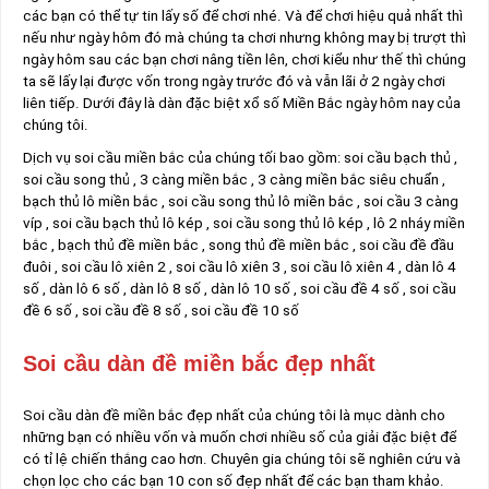
các bạn có thể tự tin lấy số để chơi nhé. Và để chơi hiệu quả nhất thì
nếu như ngày hôm đó mà chúng ta chơi nhưng không may bị trượt thì
ngày hôm sau các bạn chơi nâng tiền lên, chơi kiểu như thế thì chúng
ta sẽ lấy lại được vốn trong ngày trước đó và vẫn lãi ở 2 ngày chơi
liên tiếp. Dưới đây là dàn đặc biệt xổ số Miền Bắc ngày hôm nay của
chúng tôi.
Dịch vụ soi cầu miền bắc của chúng tối bao gồm: soi cầu bạch thủ ,
soi cầu song thủ , 3 càng miền bắc , 3 càng miền bắc siêu chuẩn ,
bạch thủ lô miền bắc , soi cầu song thủ lô miền bắc , soi cầu 3 càng
víp , soi cầu bạch thủ lô kép , soi cầu song thủ lô kép , lô 2 nháy miền
bắc , bạch thủ đề miền bắc , song thủ đề miền bắc , soi cầu đề đầu
đuôi , soi cầu lô xiên 2 , soi cầu lô xiên 3 , soi cầu lô xiên 4 , dàn lô 4
số , dàn lô 6 số , dàn lô 8 số , dàn lô 10 số , soi cầu đề 4 số , soi cầu
đề 6 số , soi cầu đề 8 số , soi cầu đề 10 số
Soi cầu dàn đề miền bắc đẹp nhất
Soi cầu dàn đề miền bắc đẹp nhất của chúng tôi là mục dành cho
những bạn có nhiều vốn và muốn chơi nhiều số của giải đặc biệt để
có tỉ lệ chiến thắng cao hơn. Chuyên gia chúng tôi sẽ nghiên cứu và
chọn lọc cho các bạn 10 con số đẹp nhất để các bạn tham khảo.