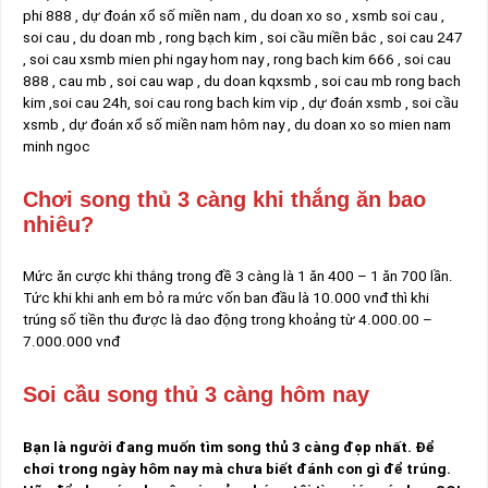
phi 888 , dự đoán xổ số miền nam , du doan xo so , xsmb soi cau ,
soi cau , du doan mb , rong bạch kim , soi cầu miền bắc , soi cau 247
, soi cau xsmb mien phi ngay hom nay , rong bach kim 666 , soi cau
888 , cau mb , soi cau wap , du doan kqxsmb , soi cau mb rong bach
kim ,soi cau 24h, soi cau rong bach kim vip , dự đoán xsmb , soi cầu
xsmb , dự đoán xổ số miền nam hôm nay , du doan xo so mien nam
minh ngoc
Chơi song thủ 3 càng khi thắng ăn bao
nhiêu?
Mức ăn cược khi thắng trong đề 3 càng là 1 ăn 400 – 1 ăn 700 lần.
Tức khi khi anh em bỏ ra mức vốn ban đầu là 10.000 vnđ thì khi
trúng số tiền thu được là dao động trong khoảng từ 4.000.00 –
7.000.000 vnđ
Soi cầu song thủ 3 càng hôm nay
Bạn là người đang muốn tìm song thủ 3 càng đẹp nhất. Để
chơi trong ngày hôm nay mà chưa biết đánh con gì để trúng.