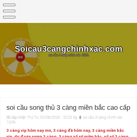
Skip
to
content
Soicau3cangchinhxac.com
soi cầu 3 càng chính xác 100%
soi cầu song thủ 3 càng miền bắc cao cấp
đã câp nhật:
Thứ Tư, 05/08/2026 - 20:22
by
soi cầu 3 càng chính xác
100%
3 càng vip hôm nay mn, 3 càng đề hôm nay, 3 càng miền bắc
vip, dự đoán xsmn 3 càng, 3 càng xổ số miền bắc, xổ số 3 càng,