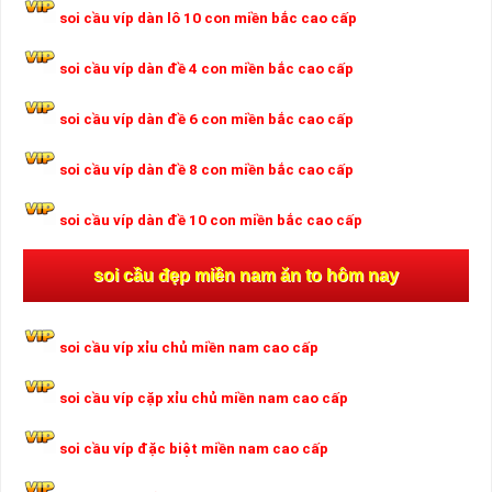
soi cầu víp dàn lô 10 con miền bắc cao cấp
soi cầu víp dàn đề 4 con miền bắc cao cấp
soi cầu víp dàn đề 6 con miền bắc cao cấp
soi cầu víp dàn đề 8 con miền bắc cao cấp
soi cầu víp dàn đề 10 con miền bắc cao cấp
soi cầu đẹp miền nam ăn to hôm nay
soi cầu víp xỉu chủ miền nam cao cấp
soi cầu víp cặp xỉu chủ miền nam cao cấp
soi cầu víp đặc biệt miền nam cao cấp