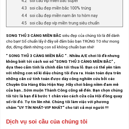
soi cầu víp miền bắc super
soi cầu đẹp miền bắc 100% trúng
soi cầu đẹp miền nam ăn to hôm nay
soi cầu đẹp víp miền trung siêu chuẩn
SONG THỦ 3 CÀNG MIỀN BẮC
siêu đẹp của chúng tôi là để dành
cho bạn! Số chuẩn lấy ở đây sẽ đảm bảo bạn TRÚNG TO như mong
đợi, đừng đánh những con số không chuẩn bạn nhé!
” SONG THỦ 3 CÀNG MIỀN BẮC “ . Nhiều A/E chơi lô đề nhưng
không biết tới cách soi số “SONG THỦ 3 CÀNG MIỀN BẮC” ,
dựa theo cảm tính là chính dẫn tới thua lỗ. Bạn có thể yên tâm
với những con số kì diệu chúng tôi đưa ra. Hoàn toàn dựa trên
những căn cứ tính toán được dày công nghiên cứu bởi các
Chuyên Gia Hàng Đầu Hiện Nay .Hãy chơi bằng niềm đam mê
của bạn…Sớm muộn Thành Công cũng sẽ đến. Bạn chọn chúng
tôi tức là bạn đã bước 1 chân vào cách cửa của Hội đồng quay
số rồi đó. Tự tin lên nhé. Chúng tôi làm việc với phương
châm “UY TÍN NHẤT-VIP NHẤT” cho tất cả mọi người !!!
Dịch vụ soi cầu của chúng tôi