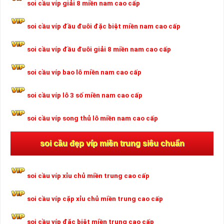
soi cầu víp giải 8 miền nam cao cấp
soi cầu víp đầu đuôi đặc biệt miền nam cao cấp
soi cầu víp đầu đuôi giải 8 miền nam cao cấp
soi cầu víp bao lô miền nam cao cấp
soi cầu víp lô 3 số miền nam cao cấp
soi cầu víp song thủ lô miền nam cao cấp
soi cầu đẹp víp miền trung siêu chuẩn
soi cầu víp xỉu chủ miền trung cao cấp
soi cầu víp cặp xỉu chủ miền trung cao cấp
soi cầu víp đặc biệt miền trung cao cấp