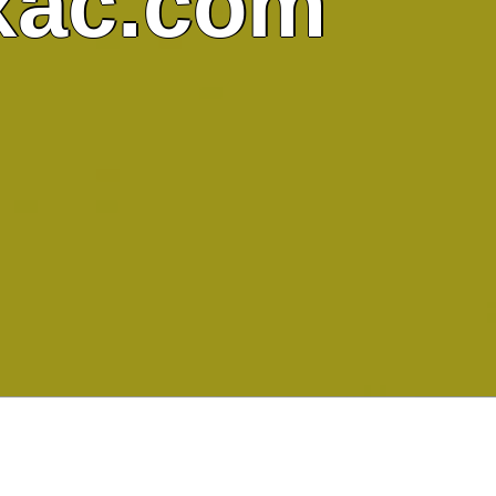
xac.com