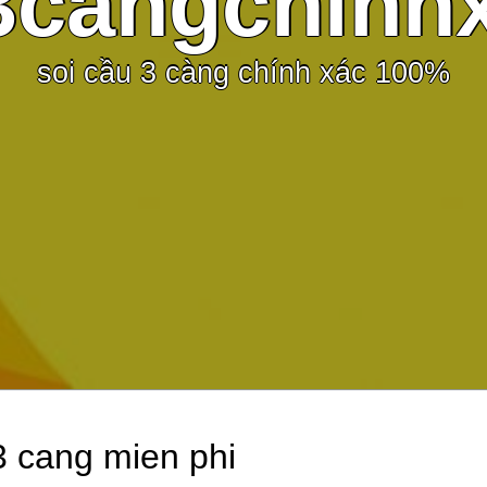
3cangchinh
soi cầu 3 càng chính xác 100%
3 cang mien phi