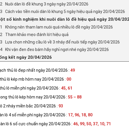
Nuôi dàn lô đề khung 3 ngày ngày 20/04/2026
Cách vào tiền nuôi dàn lô khung 5 ngày hiệu quả ngày 20/04/2026
ột số kinh nghiệm khi nuôi dàn lô đề hiệu quả ngày 20/04/20
Không nên tham lam nuôi quá nhiều lô đề ngày 20/04/2026
Tham khảo mẹo đánh lót hiệu quả
Lựa chọn những cầu lô về 3 nháy để nuôi tiếp ngày 20/04/2026
Khi vận đen đeo bám hãy nghỉ ngơi nhé ngày 20/04/2026
ổng kết ngày 20/04/2026
ạch thủ lô đẹp nhất ngày 20/04/2026 :
49
thủ lô kép mb hôm nay 20/04/2026 :
00
thủ lô miễn phí ngày 20/04/2026 :
45, 61
ong thủ lô kép hôm nay 20/04/2026 :
55 – 88
lô 2 nháy miền bắc 20/04/2026 :
93
àn lô 4 số miễn phí ngày 20/04/2026 :
17, 96, 18, 80
àn lô 6 số cực chuẩn ngày 20/04/2026 :
46, 99, 50, 37, 10, 71