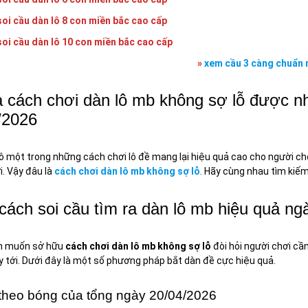
soi cầu dàn lô 8 con miền bắc cao cấp
soi cầu dàn lô 10 con miền bắc cao cấp
»
xem cầu 3 càng chuẩn 
à cách chơi dàn lô mb không sợ lỗ được n
/2026
lô một trong những cách chơi lô đề mang lại hiệu quả cao cho người chơ
i. Vậy đâu là
cách chơi dàn lô mb không sợ lỗ
. Hãy cùng nhau tìm kiếm 
cách soi cầu tìm ra dàn lô mb hiệu quả ng
ên muốn sở hữu
cách chơi dàn lô mb không sợ lỗ
đòi hỏi người chơi cầ
y tới. Dưới đây là một số phương pháp bắt dàn đề cực hiệu quả.
 theo bóng của tổng ngày 20/04/2026