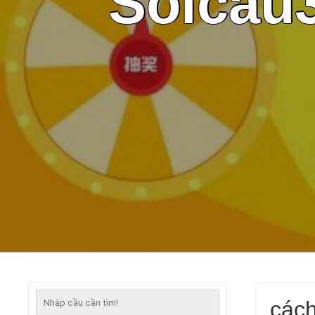
Soicau
cách