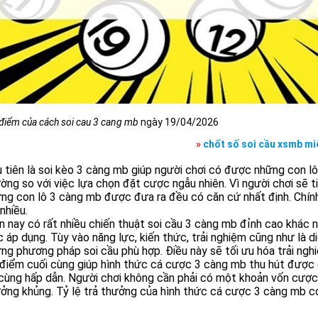
điểm của cách soi cau 3 cang mb
ngày 19/04/2026
»
chốt số soi cầu xsmb mi
 tiên là soi kèo 3 càng mb giúp người chơi có được những con l
ờng so với việc lựa chọn đặt cược ngẫu nhiên. Vì người chơi sẽ t
ng con lô 3 càng mb được đưa ra đều có căn cứ nhất định. Chính 
 nhiều.
n nay có rất nhiều chiến thuật soi cầu 3 càng mb đỉnh cao khác
c áp dụng. Tùy vào năng lực, kiến thức, trải nghiệm cũng như là 
ng phương pháp soi cầu phù hợp. Điều này sẽ tối ưu hóa trải nghi
điểm cuối cùng giúp hình thức cá cược 3 càng mb thu hút được 
cùng hấp dẫn. Người chơi không cần phải có một khoản vốn cược 
ởng khủng. Tỷ lệ trả thưởng của hình thức cá cược 3 càng mb có