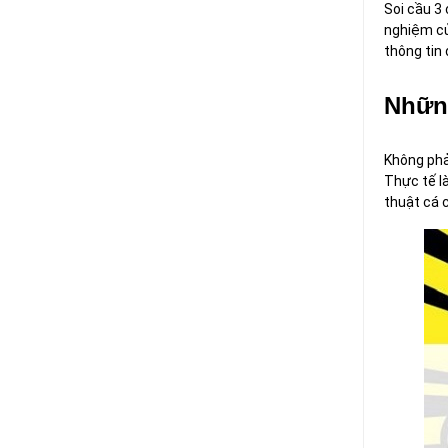
Soi cầu 3
nghiệm củ
thông tin
Những
Không phả
Thực tế l
thuật cá 