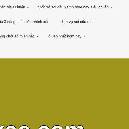
 bắc siêu chuẩn
chốt số soi cầu xsmb hôm nay siêu chuẩn
ầu 3 càng miền bắc chính xác
dịch vụ soi cầu mb
àng chốt số miền bắc
lô đẹp nhất hôm nay