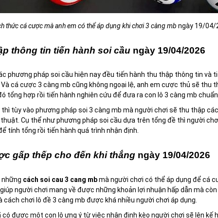
h thức cá cược mà anh em có thể áp dụng khi chơi 3 càng mb
ngày 19/04/
ập thông tin tiến hành soi cầu
ngày 19/04/2026
ác phương pháp soi cầu hiện nay đều tiến hành thu thập thông tin và t
 Và cá cược 3 càng mb cũng không ngoại lệ, anh em cược thủ sẽ thu thậ
đó tổng hợp rồi tiến hành nghiên cứu để đưa ra con lô 3 càng mb chuẩn
ể thì tùy vào phương pháp soi 3 càng mb mà người chơi sẽ thu thập cá
 thuật. Cụ thể như phương pháp soi cầu dựa trên tổng đề thì người chơi
ể tính tổng rồi tiến hành quá trình nhận định.
ợc gấp thếp cho đến khi thắng
ngày 19/04/2026
g những
cách soi cau 3 cang mb
mà người chơi có thể áp dụng để cá cư
 giúp người chơi mang về được những khoản lợi nhuận hấp dẫn mà còn 
là cách chơi lô đề 3 càng mb được khá nhiều người chơi áp dụng.
ã có được một con lô ưng ý từ việc nhận định kèo người chơi sẽ lên kế 