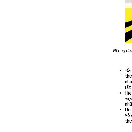
Những ưu 
Đầu
thư
nhữ
rất
Hiệ
việ
nhữ
Ưu 
vô 
thư