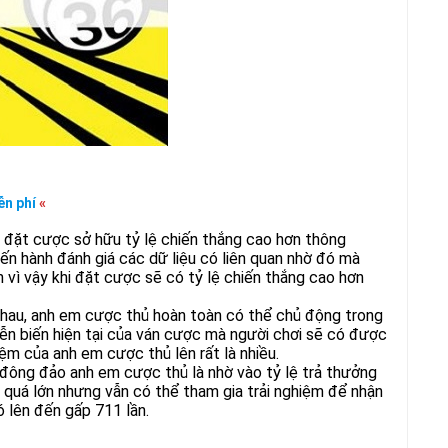
ễn phí
«
ô đặt cược sở hữu tỷ lệ chiến thắng cao hơn thông
iến hành đánh giá các dữ liệu có liên quan nhờ đó mà
vì vậy khi đặt cược sẽ có tỷ lệ chiến thắng cao hơn
 nhau, anh em cược thủ hoàn toàn có thể chủ động trong
diễn biến hiện tại của ván cược mà người chơi sẽ có được
ệm của anh em cược thủ lên rất là nhiều.
đông đảo anh em cược thủ là nhờ vào tỷ lệ trả thưởng
quá lớn nhưng vẫn có thể tham gia trải nghiệm để nhận
 lên đến gấp 711 lần.