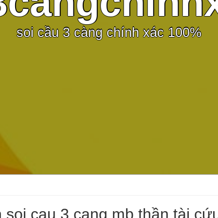
3cangchinh
soi cầu 3 càng chính xác 100%
 soi cau 3 cang mb thần tài c