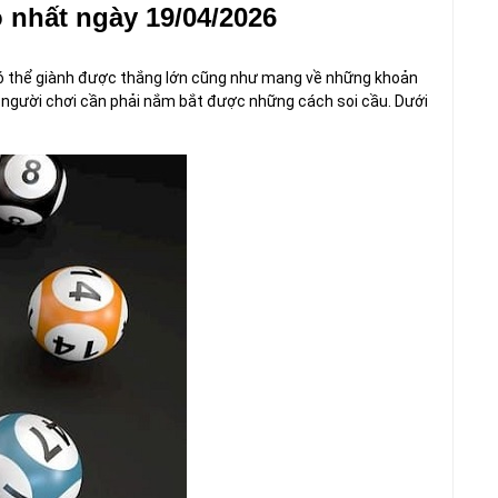
 nhất ngày 19/04/2026
ó thể giành được thắng lớn cũng như mang về những khoản
 người chơi cần phải nắm bắt được những cách soi cầu. Dưới