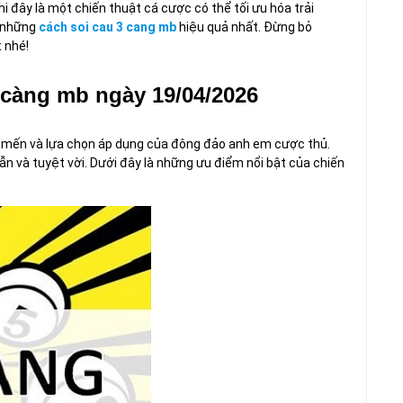
 đây là một chiến thuật cá cược có thể tối ưu hóa trải
ẻ những
cách soi cau 3 cang mb
hiệu quả nhất. Đừng bỏ
 nhé!
càng mb ngày 19/04/2026
 mến và lựa chọn áp dụng của đông đảo anh em cược thủ.
ẫn và tuyệt vời. Dưới đây là những ưu điểm nổi bật của chiến