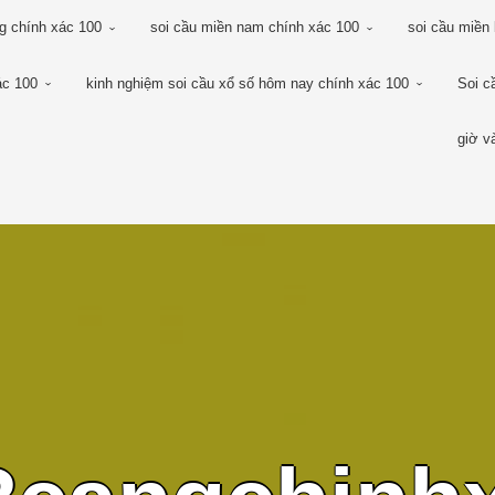
ng chính xác 100
soi cầu miền nam chính xác 100
soi cầu miền
ác 100
kinh nghiệm soi cầu xổ số hôm nay chính xác 100
Soi c
giờ v