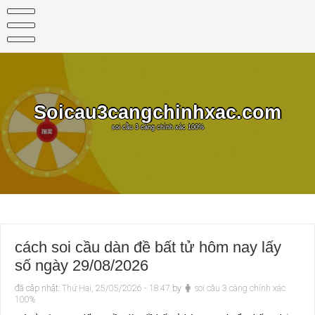
Skip
to
content
Soicau3cangchinhxac.com
soi cầu 3 càng chính xác 100%
cách soi cầu dàn đề bất tử hôm nay lấy
số ngày 29/08/2026
đã câp nhật:
Thứ Hai, 25/05/2026 - 18:47
by
soi cầu 3 càng chính xác
100%