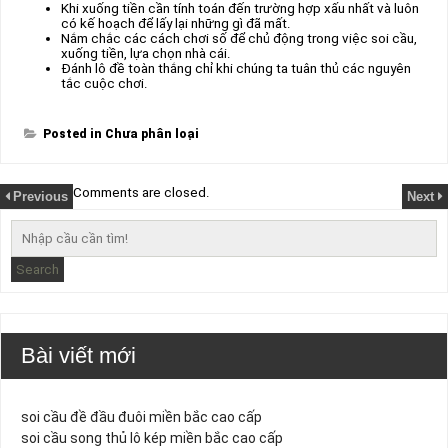
Khi xuống tiền cần tính toán đến trường hợp xấu nhất và luôn
có kế hoạch để lấy lại những gì đã mất.
Nắm chắc các cách chơi số để chủ động trong việc soi cầu,
xuống tiền, lựa chọn nhà cái.
Đánh lô đề toàn thắng chỉ khi chúng ta tuân thủ các nguyên
tắc cuộc chơi.
Posted in Chưa phân loại
Comments are closed.
Previous
Next
Search
Bài viết mới
soi cầu đề đầu đuôi miền bắc cao cấp
soi cầu song thủ lô kép miền bắc cao cấp