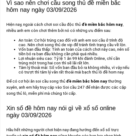
Vì sao nên chơi cầu song thủ đề miền bắc
hôm nay ngày 03/09/2026
Hiện nay, ngoài cách chơi soi cầu độc thủ
đề miền bắc hôm nay
,
nhiều anh em còn chơi thêm bởi nó có những ưu điểm sau:
An toàn: Cơ hội trúng cao đối với anh em soi cầu ở trình độ
cao. Nên chơi song thủ de vip để tránh tình trạng cầu về lộn.
Vốn ban đầu thấp: Tính an toàn của cách chơi này cao, nên số
tiền bỏ ra ban đầu không cần phải quá nhiều.
Lợi nhuận siêu cao: Tỷ lệ 1 ăn 99 khi đánh Online, chỉ cần
trúng một trong hai con thì sẽ lãi rất lớn.
Tâm lý thoải mái: Số vốn ban đầu bỏ ra không nhiều, vì vậy nếu
có trượt thì tâm lý vẫn rất thoải mái bạch thủ lô đề hom nay.
Để có cơ hội ăn soi cầu song thủ
đề miền bắc hôm nay
thường
xuyên, anh em hãy truy cập vào Soi cầu 247 để nhận được các cặp
song thủ lô, miễn phí mà chúng tôi cấp.
Xin số đề hôm nay nói gì về xổ số online
ngày 03/09/2026
Hầu hết những người chơi hiện nay đang hướng đến xổ số trực
tuyến và
xin số đề hôm nay
cũng khuyên các bạn lựa chọn hình