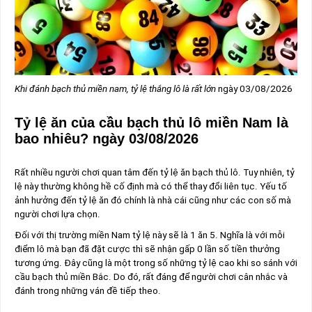
Khi đánh bạch thủ miền nam, tỷ lệ thắng lô là rất lớn
ngày 03/08/2026
Tỷ lệ ăn của cầu bạch thủ lô miền Nam là
bao nhiêu? ngày 03/08/2026
Rất nhiều người chơi quan tâm đến tỷ lệ ăn bạch thủ lô. Tuy nhiên, tỷ
lệ này thường không hề cố định mà có thể thay đổi liên tục. Yếu tố
ảnh hưởng đến tỷ lệ ăn đó chính là nhà cái cũng như các con số mà
người chơi lựa chọn.
Đối với thị trường miền Nam tỷ lệ này sẽ là 1 ăn 5. Nghĩa là với mỗi
điểm lô mà bạn đã đặt cược thì sẽ nhận gấp 0 lần số tiền thưởng
tương ứng. Đây cũng là một trong số những tỷ lệ cao khi so sánh với
cầu bạch thủ miền Bắc. Do đó, rất đáng để người chơi cân nhắc và
đánh trong những ván đề tiếp theo.