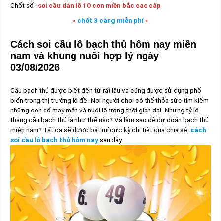
Chốt số :
soi cầu dàn lô 10 con miền bắc cao cấp
»
chốt 3 càng miễn phí
«
Cách soi cầu lô bạch thủ hôm nay miền
nam và khung nuôi hợp lý ngày
03/08/2026
Cầu bạch thủ được biết đến từ rất lâu và cũng được sử dụng phổ
biến trong thị trường lô đề. Nơi người chơi có thể thỏa sức tìm kiếm
những con số may mắn và nuôi lô trong thời gian dài. Nhưng tỷ lệ
thắng cầu bạch thủ là như thế nào? Và làm sao để dự đoán bạch thủ
miền nam? Tất cả sẽ được bật mí cực kỳ chi tiết qua chia sẻ
cách
soi cầu lô bạch thủ hôm nay
sau đây.