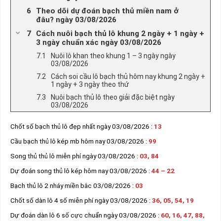
Theo dõi dự đoán bạch thủ miền nam ở
đâu? ngày 03/08/2026
Cách nuôi bạch thủ lô khung 2 ngày + 1 ngày +
3 ngày chuẩn xác ngày 03/08/2026
Nuôi lô khan theo khung 1 – 3 ngày ngày
03/08/2026
Cách soi cầu lô bạch thủ hôm nay khung 2 ngày +
1 ngày + 3 ngày theo thứ
Nuôi bạch thủ lô theo giải đặc biệt ngày
03/08/2026
Chốt số bạch thủ lô đẹp nhất ngày 03/08/2026 :
13
Cầu bạch thủ lô kép mb hôm nay 03/08/2026 :
99
Song thủ thủ lô miễn phí ngày 03/08/2026 :
03, 84
Dự đoán song thủ lô kép hôm nay 03/08/2026 :
44 – 22
Bạch thủ lô 2 nháy miền bắc 03/08/2026 :
03
Chốt số dàn lô 4 số miễn phí ngày 03/08/2026 :
36, 05, 54, 19
Dự đoán dàn lô 6 số cực chuẩn ngày 03/08/2026 :
60, 16, 47, 88,