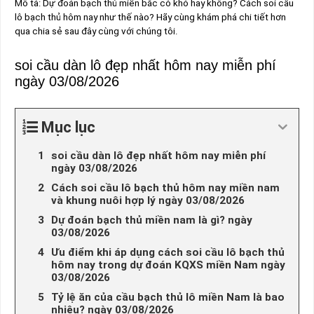
Mô tả: Dự đoán bạch thủ miền bắc có khó hay không? Cách soi cầu
lô bạch thủ hôm nay như thế nào? Hãy cùng khám phá chi tiết hơn
qua chia sẻ sau đây cùng với chúng tôi.
soi cầu dàn lô đẹp nhất hôm nay miễn phí
ngày 03/08/2026
Mục lục
soi cầu dàn lô đẹp nhất hôm nay miễn phí
ngày 03/08/2026
Cách soi cầu lô bạch thủ hôm nay miền nam
và khung nuôi hợp lý ngày 03/08/2026
Dự đoán bạch thủ miền nam là gì? ngày
03/08/2026
Ưu điểm khi áp dụng cách soi cầu lô bạch thủ
hôm nay trong dự đoán KQXS miền Nam ngày
03/08/2026
Tỷ lệ ăn của cầu bạch thủ lô miền Nam là bao
nhiêu? ngày 03/08/2026