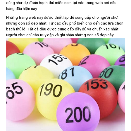
cũng như dự đoán bạch thủ miền nam tại các trang web soi cầu
hàng đầu hiện nay.
Những trang web này được thiết lập để cung cấp cho người chơi
những con số đẹp nhất. Từ các cầu phổ biến cho đến các lựa chọn
bạch thủ lô. Tất cả đều được cung cấp đầy đủ và chuẩn xác nhất.
Người chơi chỉ cần truy cập và ghi nhận những con số đẹp này.