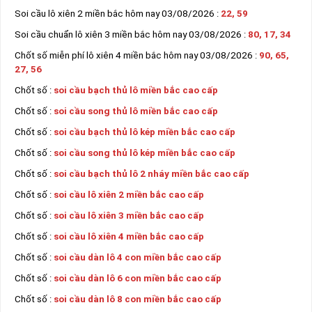
Soi cầu lô xiên 2 miền bắc hôm nay 03/08/2026 :
22, 59
Soi cầu chuẩn lô xiên 3 miền bắc hôm nay 03/08/2026 :
80, 17, 34
Chốt số miễn phí lô xiên 4 miền bắc hôm nay 03/08/2026 :
90, 65,
27, 56
Chốt số :
soi cầu bạch thủ lô miền bắc cao cấp
Chốt số :
soi cầu song thủ lô miền bắc cao cấp
Chốt số :
soi cầu bạch thủ lô kép miền bắc cao cấp
Chốt số :
soi cầu song thủ lô kép miền bắc cao cấp
Chốt số :
soi cầu bạch thủ lô 2 nháy miền bắc cao cấp
Chốt số :
soi cầu lô xiên 2 miền bắc cao cấp
Chốt số :
soi cầu lô xiên 3 miền bắc cao cấp
Chốt số :
soi cầu lô xiên 4 miền bắc cao cấp
Chốt số :
soi cầu dàn lô 4 con miền bắc cao cấp
Chốt số :
soi cầu dàn lô 6 con miền bắc cao cấp
Chốt số :
soi cầu dàn lô 8 con miền bắc cao cấp