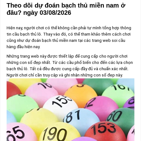
Theo dõi dự đoán bạch thủ miền nam ở
đâu? ngày 03/08/2026
Hiện nay, người chơi có thể không cần phải tự mình tổng hợp thông
tin cầu bạch thủ lô. Thay vào đó, có thể tham khảo thêm cách chơi
cũng như dự đoán bạch thủ miền nam tại các trang web soi cầu
hàng đầu hiện nay.
Những trang web này được thiết lập để cung cấp cho người chơi
những con số đẹp nhất. Từ các cầu phổ biến cho đến các lựa chọn
bạch thủ lô. Tất cả đều được cung cấp đầy đủ và chuẩn xác nhất.
Người chơi chỉ cần truy cập và ghi nhận những con số đẹp này.