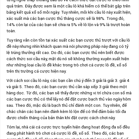
quả trám. Đây được xem là một cầu lô khá hiếm có thể bắt gặp trên
bảng kết quả xổ số mỗi ngày. Tuy nhiên, mỗi khi cầu lô này xuất hiện,
xác suất mà các bạn cược thủ thắng cược sẽ là 98%. Trong đó,
14% còn lại của các bạn sẽ chia ra 5% về lô lộn và 9% là trượt hoàn
toàn.
Tuy rằng vẫn còn tồn tại xác suất các bạn cược thủ trượt với cầu lô
đề này nhưng nhìn khách quan mà nói phương pháp này đang có tỷ
lệ trúng thưởng rất cao. Do đó, các bạn cược thủ nên biết được
cách thức soi cầu này, mặt dù nó sẽ không thường xuyên xuất hiện
như những loại cầu lô đề khác trong trò chơi cá cược lô đề, xổ số
trên thị trường cá cược hiện nay.
Với cách soi cầu lô này, các bạn cần chú ý đến 3 giải là giải 3. giải 4
và giải 5. Theo đó, các bạn cược thủ cần sắp xếp 3 giải theo một
hàng dọc. Từ đó, các bạn sẽ thấy được những vị trí chứa con số mà
các bạn cược thủ có thể lấy nó để đặt cược bạch thủ vào ngày hôm
sau. Theo đó, mặc dù là bạch thủ chỉ đánh một con. Tuy nhiên, để
chắc chắn các bạn nên đánh kèm lô lộn để có thể đảm bảo tối đa
được chiến thắng của bản thân khi đặt cược cách chơi này.
Tóm lại, nhà cái cá cược trực tuyến hiện đang hoạt động đa số đều
đang phát hành trò chơi cá cược lô đề, xổ số. Theo đó, các bạn