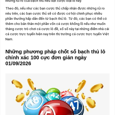
những rủi ro của bạch thủ nếu đặt cược loại lô này.
Theo đó, nếu như các bạn cược thủ chấp nhận được những rủi ro
nêu trên, các bạn cược thủ sẽ có được cơ hội chinh phục nhiều
phần thưởng hấp dẫn đến từ bạch thủ lô. Từ đó, các bạn có thể có
thêm cho bản thân một phần vốn cá cược khổng lồ nếu như muốn
thắng cược trò chơi cá cược lô đề, xổ số này tại những điểm nhà cái
cá cược trực tuyến hiện nay trên thị trường cá cược trực tuyến Việt
Nam.
Những phương pháp chốt số bạch thủ lô
chính xác 100 cực đơn giản ngày
01/09/2026