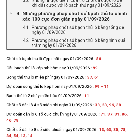
Những nhược điểm của trò chơi cá cược lô đề
khi đặt cược với lô bạch thủ ngày 01/09/2026
Những phương pháp chốt số bạch thủ lô chính
xác 100 cực đơn giản ngày 01/09/2026
Phương pháp chốt số bạch thủ lô bằng tổng đề
ngày 01/09/2026
Phương pháp chốt số bạch thủ lô bằng hình quả
trám ngày 01/09/2026
Chốt số bạch thủ lô đẹp nhất ngày 01/09/2026 :
86
Cầu bạch thủ lô kép mb hôm nay 01/09/2026 :
99
Song thủ thủ lô miễn phí ngày 01/09/2026 :
37, 61
Dự đoán song thủ lô kép hôm nay 01/09/2026 :
99 – 11
Bạch thủ lô 2 nháy miền bắc 01/09/2026 :
11
Chốt số dàn lô 4 số miễn phí ngày 01/09/2026 :
38, 23, 96, 38
Dự đoán dàn lô 6 số cực chuẩn ngày 01/09/2026 :
71, 37, 31, 86,
46, 78
Chốt số dàn lô 8 số siêu chuẩn ngày 01/09/2026 :
13, 63, 35, 78,
34, 54, 13, 14