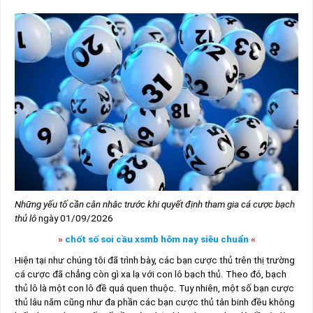
Những yếu tố cần cân nhắc trước khi quyết định tham gia cá cược bạch
thủ lô
ngày 01/09/2026
»
chốt số soi cầu xsmb hôm nay siêu chuẩn
«
Hiện tại như chúng tôi đã trình bày, các bạn cược thủ trên thị trường
cá cược đã chẳng còn gì xa lạ với con lô bạch thủ. Theo đó, bạch
thủ lô là một con lô đề quá quen thuộc. Tuy nhiên, một số bạn cược
thủ lâu năm cũng như đa phần các bạn cược thủ tân binh đều không