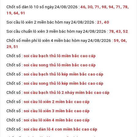
Chốt số dàn lô 10 số ngày 24/08/2026 :
46, 30, 71, 98, 94, 71, 78,
19, 64, 91
Soi cầu lô xiên 2 miền bắc hôm nay 24/08/2026 :
21, 40
Soi cầu chuẩn lô xiên 3 miền bắc hôm nay 24/08/2026 :
78, 43, 52
Chốt số miễn phí lô xiên 4 miền bắc hôm nay 24/08/2026 :
59, 04,
29, 51
Chốt số :
soi cầu bạch thủ lô miền bắc cao cấp
Chốt số :
soi cầu song thủ lô miền bắc cao cấp
Chốt số :
soi cầu bạch thủ lô kép miền bắc cao cấp
Chốt số :
soi cầu song thủ lô kép miền bắc cao cấp
Chốt số :
soi cầu bạch thủ lô 2 nháy miền bắc cao cấp
Chốt số :
soi cầu lô xiên 2 miền bắc cao cấp
Chốt số :
soi cầu lô xiên 3 miền bắc cao cấp
Chốt số :
soi cầu lô xiên 4 miền bắc cao cấp
Chốt số :
soi cầu dàn lô 4 con miền bắc cao cấp