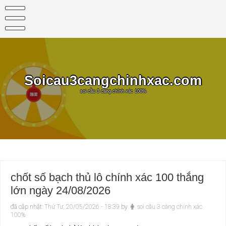
Skip
to
content
Soicau3cangchinhxac.com
soi cầu 3 càng chính xác 100%
chốt số bạch thủ lô chính xác 100 thắng
lớn ngày 24/08/2026
đã câp nhật:
Thứ Tư, 20/05/2026 - 18:39
by
soi cầu 3 càng chính xác
100%