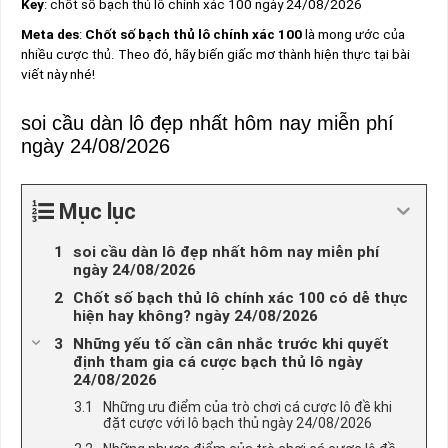
Key
: chốt số bạch thủ lô chính xác 100 ngày 24/08/2026
Meta des
:
Chốt số bạch thủ lô chính xác 100
là mong ước của
nhiều cược thủ. Theo đó, hãy biến giấc mơ thành hiện thực tại bài
viết này nhé!
soi cầu dàn lô đẹp nhất hôm nay miễn phí
ngày 24/08/2026
Mục lục
soi cầu dàn lô đẹp nhất hôm nay miễn phí
ngày 24/08/2026
Chốt số bạch thủ lô chính xác 100 có dễ thực
hiện hay không? ngày 24/08/2026
Những yếu tố cần cân nhắc trước khi quyết
định tham gia cá cược bạch thủ lô ngày
24/08/2026
Những ưu điểm của trò chơi cá cược lô đề khi
đặt cược với lô bạch thủ ngày 24/08/2026