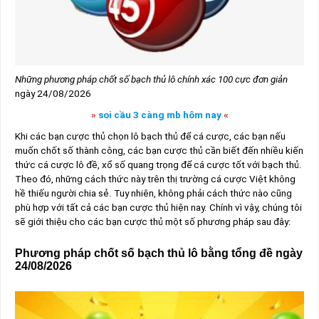
Những phương pháp chốt số bạch thủ lô chính xác 100 cực đơn giản
ngày 24/08/2026
»
soi cầu 3 càng mb hôm nay
«
Khi các bạn cược thủ chọn lô bạch thủ để cá cược, các bạn nếu
muốn chốt số thành công, các bạn cược thủ cần biết đến nhiều kiến
thức cá cược lô đề, xổ số quang trọng để cá cược tốt với bạch thủ.
Theo đó, những cách thức này trên thị trường cá cược Việt không
hề thiếu người chia sẻ. Tuy nhiên, không phải cách thức nào cũng
phù hợp với tất cả các bạn cược thủ hiện nay. Chính vì vậy, chúng tôi
sẽ giới thiệu cho các bạn cược thủ một số phương pháp sau đây:
Phương pháp chốt số bạch thủ lô bằng tổng đề ngày
24/08/2026