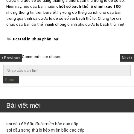
cược thủ đều sẽ dễ dàng tham gia chơi bạch thủ trong lô đề xổ số.
Hiện nay, nếu các bạn muốn
chốt số bạch thủ lô chính xác 100
,
những thông tin trên bài viết hy vọng có thể giúp ích cho các bạn
trong quá trình cá cược lô đề xổ số với bạch thủ lô. Chúng tôi xin
chúc các bạn có thể nhanh chóng chinh phụ được lô bạch thủ nhé!
Posted in Chưa phân loại
Comments are closed.
Previous
Next
Search
Bài viết mới
soi cầu đề đầu đuôi miền bắc cao cấp
soi cầu song thủ lô kép miền bắc cao cấp