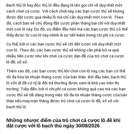
Bạch thủ lô hay độc thủ lô đều đang là tên gọi chỉ về duy nhất một
cách chơi cá cược. Với cách chơi này, các bạn cược thủ sẽ không
được đặt cược quá nhiều lô mà chỉ cần duy nhất một con lô. Theo
đó, cách bạn sẽ chủ động đặt cược phân thắng bại chỉ với duy nhất
một con lô này. Do đó, ưu điểm đầu tiên mà các bạn cược thủ có thể
thấy được từ con lô này chính là sự tiết kiệm trong chi phí cá cược.
Cụ thể, bởi vì các bạn cược thủ sẽ chỉ đặt cược với duy nhất một
con lô. Theo đó, các bạn cược thủ sẽ không cần phải bỏ ra quá
nhiều tiền cược như khi chơi cá cược dàn đề của trò chơi cá cược
lô đề, xổ số.
Thêm vào đó, các bạn cược thủ khi chơi con lô này, các bạn có thể
tối đa hóa lợi nhuận thắng cược của bản thân. Bởi đầu tiên, bạch thủ
lô vốn dĩ đã có tỷ lệ đổi trả thưởng được xem là khá cao trên thị
trường. Tiếp đến, bởi vì chi phí cá cược không quá cao mà các bạn
cược thủ sẽ dễ dàng trong việc tối đa lợi nhuận thắng cược của bản
thân nếu may mắn thắng được trò chơi cá cược lô đề, xổ số với
bạch thủ lô.
Những nhược điểm của trò chơi cá cược lô đề khi
đặt cược với lô bạch thủ ngày 30/08/2026