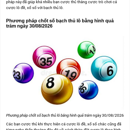
pháp này đã giúp khá nhiều bạn cược thủ thắng cược trò chơi cá
cược lô đề, xổ số với bạch thủ lô.
Phương pháp chốt số bạch thủ lô bằng hình quả
trám ngày 30/08/2026
Phương pháp chốt số bạch thủ lô bằng hình quả trám
ngày 30/08/2026
Các bạn cược thủ khi thực hiện cá cược lô đề, xổ số chắc cũng đã
từng nghe thấp thoáng đâu đó về cách thức đặt cược lô theo hình