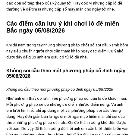
các con số tiếp theo của kỳ quay tới. Hay đọc vị những cặp lô đề
thường về để tìm ra những cặp số may mắn cho ngày tới nhé.
Các điểm cần lưu ý khi chơi lô đề miền
Bắc ngày 05/08/2026
Khi đã nắm trong tay những phương pháp chốt số soi cầu xsmb hôm
nay siêu chuẩn người chơi cần tham khảo ngay các điểm lưu ý nhỏ
dưới đây để giúp anh em giàu có từ lô đề nhé.
Không soi cầu theo một phương pháp cố định ngày
05/08/2026
Không soi cầu theo một phương pháp cố định ngày 05/08/2026
Như anh em thấy có rất nhiều phương pháp soi cầu lô đề khác nhau.
Mỗi phương pháp sẽ có những ưu điểm nhược điểm riêng. Và anh
em lười tìm hiểu chỉ áp dụng một vài phương pháp soi cầu thông
dụng. Hay đơn giản bạn là người mới ngại mạo hiểm mãi chỉ soi cầu
theo những phương pháp cũ rích…Khi đó thành công khó đến được
với bạn. Do vậy để thành công đòi hỏi anh em cần biết thiên biến vạn
hóa mọi phương pháp theo từng thời điểm để tìm ra cặp số may mắn