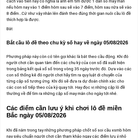
cách vào tiền này có nghĩa là anh em tìm được 1 dàn số may mắn
nếu hôm nay vào 1 điểm hôm sau sẽ vào 7 điểm, hôm sau nữa sẽ vào
8 điểm…Cứ như vậy nhân lên đánh theo đúng thời gian nuôi cầu lô đề
thích hợp là được.
Bắt
Bắt cầu lô đề theo chu kỳ số hay về ngày 05/08/2026
Phương pháp này còn có tên gọi khác là bắt theo cầu động. Khi đó
người chơi cần quan tâm đến các chu kỳ của con số đã xuất hiện
trong bảng kết quả xổ số trong vòng 35 ngày trước đó. Dựa vào các
con số thống kê đó người chơi hãy tìm ra quy luật di chuyển của
từng cặp số tương ứng. Khi đó sẽ đưa ra dự đoán chính xác cho
các con số tiếp theo của kỳ quay tới. Hay đọc vị những cặp lô đề
thường về để tìm ra những cặp số may mắn cho ngày tới nhé.
Các điểm cần lưu ý khi chơi lô đề miền
Bắc ngày 05/08/2026
Khi đã nắm trong tay những phương pháp chốt số soi cầu xsmb hôm
nay siêu chuẩn người chơi cần tham khảo ngay các điểm lưu ý nhỏ