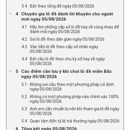
Bắt theo tổng đề ngày 05/08/2026
Chuyên gia lô đề dành lời khuyên cho người
mới ngày 05/08/2026
Hãy tìm những cặp số lô đề hay về cùng nhau để
đánh mỗi ngày 05/08/2026
Soi lô đề theo dân gian ngày 05/08/2026
Vào tiền lô đề theo cấp số nhân ngày
05/08/2026
Bắt cầu lô đề theo chu kỳ số hay về ngày
05/08/2026
Các điểm cần lưu ý khi chơi lô đề miền Bắc
ngày 05/08/2026
Không soi cầu theo một phương pháp cố định
ngày 05/08/2026
Không có một phương pháp nào chính xác 100%
ngày 05/08/2026
Anh em cần chuẩn bị vốn khi tham gia lô đề ngày
05/08/2026
Quan tâm đến tỷ lệ trả thưởng ngày 05/08/2026
Tổng kết ngày 05/08/2026