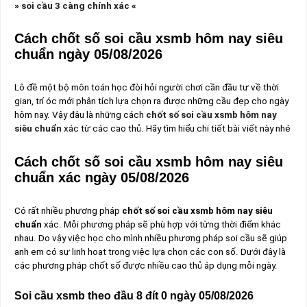
»
soi cầu 3 càng chính xác
«
Cách chốt số soi cầu xsmb hôm nay siêu
chuẩn ngày 05/08/2026
Lô đề một bộ môn toán học đòi hỏi người chơi cần đầu tư về thời
gian, trí óc mới phân tích lựa chọn ra được những cầu đẹp cho ngày
hôm nay. Vậy đâu là những cách
chốt số soi cầu xsmb hôm nay
siêu chuẩn
xác từ các cao thủ. Hãy tìm hiểu chi tiết bài viết này nhé
Cách chốt số soi cầu xsmb hôm nay siêu
chuẩn xác ngày 05/08/2026
Có rất nhiều phương pháp
chốt số soi cầu xsmb hôm nay siêu
chuẩn
xác. Mỗi phương pháp sẽ phù hợp với từng thời điểm khác
nhau. Do vậy việc học cho mình nhiều phương pháp soi cầu sẽ giúp
anh em có sự linh hoạt trong việc lựa chọn các con số. Dưới đây là
các phương pháp chốt số được nhiều cao thủ áp dụng mỗi ngày.
Soi cầu xsmb theo đầu 8 đít 0 ngày 05/08/2026