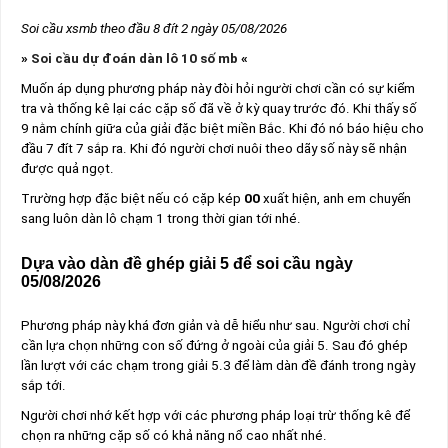
Soi cầu xsmb theo đầu 8 đít 2 ngày 05/08/2026
»
Soi cầu dự đoán dàn lô 10 số mb
«
Muốn áp dụng phương pháp này đòi hỏi người chơi cần có sự kiểm
tra và thống kê lại các cặp số đã về ở kỳ quay trước đó. Khi thấy số
9 nằm chính giữa của giải đặc biệt miền Bắc. Khi đó nó báo hiệu cho
đầu 7 đít 7 sắp ra. Khi đó người chơi nuôi theo dãy số này sẽ nhận
được quả ngọt.
Trường hợp đặc biệt nếu có cặp kép
00
xuất hiện, anh em chuyển
sang luôn dàn lô chạm 1 trong thời gian tới nhé.
Dựa vào dàn đề ghép giải 5 để soi cầu ngày
05/08/2026
Phương pháp này khá đơn giản và dễ hiểu như sau. Người chơi chỉ
cần lựa chọn những con số đứng ở ngoài của giải 5. Sau đó ghép
lần lượt với các chạm trong giải 5.3 để làm dàn đề đánh trong ngày
sắp tới.
Người chơi nhớ kết hợp với các phương pháp loại trừ thống kê để
chọn ra những cặp số có khả năng nổ cao nhất nhé.