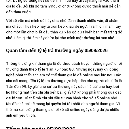
tới. Đừng sử dụng hết số tiền mình có hay đi vay nặng lãi vào tham
gia lô đề. Bởi khi đó tâm lý người chơi không được thoải mái dễ dẫn
đến thua cuộc.
Với số vốn mà mình có hãy chia nhỏ đánh thành nhiều ván, đi chậm
mà chắc. Thua kèo này ta còn kèo khác để ngỡ. Tránh chi mạnh tay
cho một lần chơi biết đâu thần xui xẻo gõ cửa kiến bạn mất trắng đó
nhé. Làm gì thì lãm hãy chừa lại cho mình một đường lui bạn nhé.
Quan tâm đến tỷ lệ trả thưởng ngày 05/08/2026
Thông thường khi tham gia lô đề theo cách truyền thống người chơi
thường đánh theo tỷ lệ 1 ăn 75 hoặc 80. Nhưng ngày nay khi công
nghệ phát triển anh em có thể tham gia lô đề online mọi lúc nơi. Các
nhà cái mang đến tỷ lệ trả thưởng cực hấp dẫn cho người chơi đó là
1 ăn đến 99. Lý giải cho sự trả thưởng này các nhà cái cho hay: bởi
họ không mất tiền chi phí bến bãi, giấy tờ, không phải thông qua các
đại lý con…Vì thế mà chi phí đầu tư vận hành cho xổ số online nhỏ.
Khi đó nhà cái sẽ mang lại quyền lợi tốt nhất cho người tham gia. Vì
thế mà xu hướng tham gia chơi xổ số online ngày càng được nhiều
anh em yêu thích.