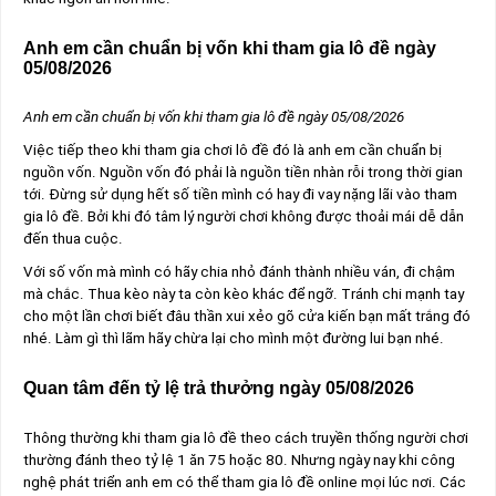
Anh em cần chuẩn bị vốn khi tham gia lô đề ngày
05/08/2026
Anh em cần chuẩn bị vốn khi tham gia lô đề ngày 05/08/2026
Việc tiếp theo khi tham gia chơi lô đề đó là anh em cần chuẩn bị
nguồn vốn. Nguồn vốn đó phải là nguồn tiền nhàn rỗi trong thời gian
tới. Đừng sử dụng hết số tiền mình có hay đi vay nặng lãi vào tham
gia lô đề. Bởi khi đó tâm lý người chơi không được thoải mái dễ dẫn
đến thua cuộc.
Với số vốn mà mình có hãy chia nhỏ đánh thành nhiều ván, đi chậm
mà chắc. Thua kèo này ta còn kèo khác để ngỡ. Tránh chi mạnh tay
cho một lần chơi biết đâu thần xui xẻo gõ cửa kiến bạn mất trắng đó
nhé. Làm gì thì lãm hãy chừa lại cho mình một đường lui bạn nhé.
Quan tâm đến tỷ lệ trả thưởng ngày 05/08/2026
Thông thường khi tham gia lô đề theo cách truyền thống người chơi
thường đánh theo tỷ lệ 1 ăn 75 hoặc 80. Nhưng ngày nay khi công
nghệ phát triển anh em có thể tham gia lô đề online mọi lúc nơi. Các