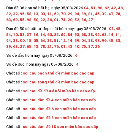
Dàn đề 36 con số bất bại ngày 05/08/2026
04, 51, 98, 62, 42, 48,
32, 32, 95, 58, 13, 03, 11, 69, 70, 29, 94, 89, 81, 45, 39, 47, 78,
63, 69, 55, 98, 50, 22, 36, 01, 74, 20, 52, 86, 27
Dàn đề 50 số bất tử đẹp nhất hôm nay ngày 05/08/2026 :
08, 45,
54, 10, 53, 37, 16, 14, 60, 85, 69, 84, 53, 68, 38, 99, 63, 14, 11,
94, 38, 00, 15, 05, 64, 33, 51, 12, 14, 59, 04, 88, 98, 96, 45, 33,
39, 68, 27, 65, 43, 78, 21, 76, 01, 43, 40, 75, 87, 26
Số đề đầu hôm nay ngày 05/08/2026 :
6
Số đề đuôi hôm nay ngày 05/08/2026 :
4
Chốt số :
soi cầu bạch thủ đề miền bắc cao cấp
Chốt số :
soi cầu song thủ đề miền bắc cao cấp
Chốt số :
soi cầu đề đầu đuôi miền bắc cao cấp
Chốt số :
soi cầu dàn đề 4 con miền bắc cao cấp
Chốt số :
soi cầu dàn đề 6 con miền bắc cao cấp
Chốt số :
soi cầu dàn đề 8 con miền bắc cao cấp
Chốt số :
soi cầu dàn đề 10 con miền bắc cao cấp