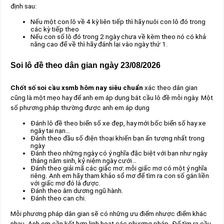
định sau:
Nếu một con lô về 4 kỳ liên tiếp thì hãy nuôi con lô đó trong
các kỳ tiếp theo
Nếu con số lô đó trong 2 ngày chưa về kèm theo nó có khả
năng cao để về thì hãy đánh lại vào ngày thứ 1.
Soi lô đề theo dân gian ngày 23/08/2026
Chốt số soi cầu xsmb hôm nay siêu chuẩn
xác theo dân gian
cũng là một mẹo hay để anh em áp dụng bắt cầu lô đề mỗi ngày. Một
số phương pháp thường được anh em áp dụng
Đánh lô đề theo biển số xe đẹp, hay mới bốc biển số hay xe
ngây tai nạn…
Đánh theo đầu số điện thoại khiến bạn ấn tượng nhất trong
ngày
Đánh theo những ngày có ý nghĩa đặc biệt với bạn như ngày
tháng năm sinh, kỷ niệm ngày cưới…
Đánh theo giải mã các giấc mơ: mỗi giấc mơ có một ý nghĩa
riêng. Anh em hãy tham khảo sổ mơ để tìm ra con số gắn liền
với giấc mơ đó là được.
Đánh theo âm dương ngũ hành.
Đánh theo can chi.
Mỗi phương pháp dân gian sẽ có những ưu điểm nhược điểm khác
nhau. Anh em cần kết hợp linh hoạt các phương pháp. Để tìm ra cầu