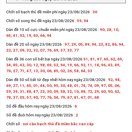
Chốt số bạch thủ đề miễn phí ngày 23/08/2026 :
30
Chốt số song thủ đề ngày 23/08/2026 :
59, 94
Dàn đề 10 số cực chuẩn miễn phí ngày 23/08/2026 :
90, 28, 10,
65, 41, 92, 19, 63, 66, 94
Dàn đề 20 số ngày 23/08/2026 :
97, 29, 05, 89, 94, 23, 82, 86, 94,
22, 27, 09, 32, 32, 07, 76, 69, 37, 33, 77
Dàn đề 36 con số bất bại ngày 23/08/2026
51, 81, 97, 65, 62, 69,
34, 85, 42, 30, 12, 98, 69, 52, 94, 19, 66, 92, 11, 18, 96, 43, 89,
76, 27, 71, 47, 13, 30, 06, 85, 02, 26, 58, 64, 33
Dàn đề 50 số bất tử đẹp nhất hôm nay ngày 23/08/2026 :
92, 98,
69, 27, 11, 65, 01, 44, 50, 95, 30, 48, 01, 74, 74, 09, 97, 05, 06,
59, 39, 31, 88, 47, 23, 30, 09, 58, 32, 10, 88, 72, 29, 60, 90, 62,
78, 37, 03, 57, 90, 77, 76, 04, 79, 67, 81, 47, 01, 68
Số đề đầu hôm nay ngày 23/08/2026 :
6
Số đề đuôi hôm nay ngày 23/08/2026 :
2
Chốt số :
soi cầu bạch thủ đề miền bắc cao cấp