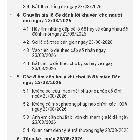
Bắt theo tổng đề ngày 23/08/2026
Chuyên gia lô đề dành lời khuyên cho người
mới ngày 23/08/2026
Hãy tìm những cặp số lô đề hay về cùng nhau để
đánh mỗi ngày 23/08/2026
Soi lô đề theo dân gian ngày 23/08/2026
Vào tiền lô đề theo cấp số nhân ngày
23/08/2026
Bắt cầu lô đề theo chu kỳ số hay về ngày
23/08/2026
Các điểm cần lưu ý khi chơi lô đề miền Bắc
ngày 23/08/2026
Không soi cầu theo một phương pháp cố định
ngày 23/08/2026
Không có một phương pháp nào chính xác 100%
ngày 23/08/2026
Anh em cần chuẩn bị vốn khi tham gia lô đề ngày
23/08/2026
Quan tâm đến tỷ lệ trả thưởng ngày 23/08/2026
Tổng kết ngày 23/08/2026