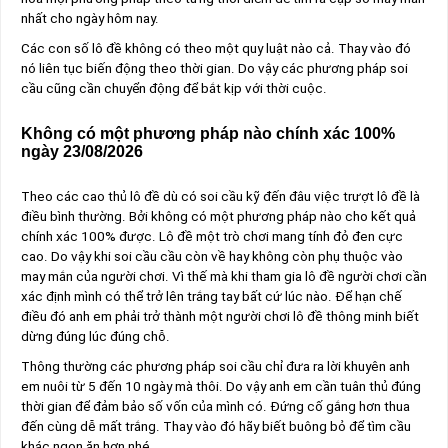
nhất cho ngày hôm nay.
Các con số lô đề không có theo một quy luật nào cả. Thay vào đó
nó liên tục biến động theo thời gian. Do vậy các phương pháp soi
cầu cũng cần chuyển động để bắt kịp với thời cuộc.
Không có một phương pháp nào chính xác 100%
ngày 23/08/2026
Theo các cao thủ lô đề dù có soi cầu kỹ đến đâu việc trượt lô đề là
điều bình thường. Bởi không có một phương pháp nào cho kết quả
chính xác 100% được. Lô đề một trò chơi mang tính đỏ đen cực
cao. Do vậy khi soi cầu cầu còn về hay không còn phụ thuộc vào
may mắn của người chơi. Vì thế mà khi tham gia lô đề người chơi cần
xác định mình có thể trở lên trắng tay bất cứ lúc nào. Để hạn chế
điều đó anh em phải trở thành một người chơi lô đề thông minh biết
dừng đúng lúc đúng chỗ.
Thông thường các phương pháp soi cầu chỉ đưa ra lời khuyên anh
em nuôi từ 5 đến 10 ngày mà thôi. Do vậy anh em cần tuân thủ đúng
thời gian để đảm bảo số vốn của mình có. Đứng cố gắng hơn thua
đến cùng dễ mất trắng. Thay vào đó hãy biết buông bỏ để tìm cầu
khác ngon ăn hơn nhé.