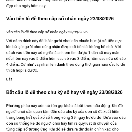
đẹp cho ngày hôm nay.
Vào tiền lô đề theo cấp số nhân ngày 23/08/2026
Vào tiền lô đề theo cấp số nhân ngày 23/08/2026
Với cách đánh này đòi hỏi người chơi cần chuẩn bị một số tiền cực
lớn bù lại người chơi cũng nhận được số tiền lãi không hề nhỏ. Với
cách vào tiền này có nghĩa là anh em tìm được 1 dàn số may mắn
nếu hôm nay vào 5 điểm hôm sau sẽ vào 3 điểm, hôm sau nữa sẽ vào
4 điểm…Cứ như vậy nhân lên đánh theo đúng thời gian nuôi cầu lô đề
thích hợp là được.
Bắt
Bắt cầu lô đề theo chu kỳ số hay về ngày 23/08/2026
Phương pháp này còn có tên gọi khác là bắt theo cầu động. Khi đó
người chơi cần quan tâm đến các chu kỳ của con số đã xuất hiện
trong bảng kết quả xổ số trong vòng 39 ngày trước đó. Dựa vào các
con số thống kê đó người chơi hãy tìm ra quy luật di chuyển của
từng cặp số tương ứng. Khi đó sẽ đưa ra dự đoán chính xác cho