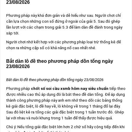
23/08/2026
Phương pháp này khá đơn giản và dễ hiểu như sau. Người chơi chỉ
cần lựa chọn những con số đứng ở ngoài của giải 5. Sau đó ghép
lần lượt với các chạm trong giải 5.3 để làm dàn đề đánh trong ngày
sắp tới.
Người chơi nhớ kết hợp với các phương pháp loại trừ thống kê để
chọn ra những cặp số có khả năng nổ cao nhất nhé.
Bắt dàn lô đề theo phương pháp dồn tổng ngày
23/08/2026
Bắt dàn lô đề theo phương pháp dồn tổng ngày 23/08/2026
Phương pháp
chốt số soi cầu xsmb hôm nay siêu chuẩn
tiếp theo
được nhiều cao thủ áp dụng đó là bắt theo đề dàn tổng. Để áp dụng
thành công phương pháp này anh em nhớ theo dõi các bảng thống
kê giải đặc biệt, lô đề hay về, lô không về trong 1 tháng đổ lại đây.
Sau đó liệt kê ra tổng các giải đặc biệt trong 1 tuần trước đó. Ghép
lại với nhau và nuôi khung trong 1 tuần để thấy được hiệu quả.
Chú ý: Nếu tổng giải đặc biệt lớn hơn 2 chữ số hãy cộng tiếp đến khi