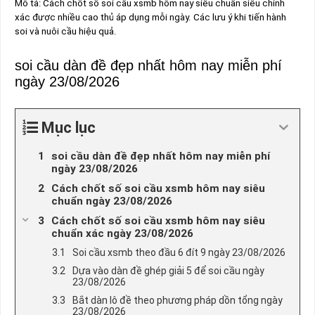
Mô tả: Cách chốt số soi cầu xsmb hôm nay siêu chuẩn siêu chính
xác được nhiều cao thủ áp dụng mỗi ngày. Các lưu ý khi tiến hành
soi và nuôi cầu hiệu quả.
soi cầu dàn đề đẹp nhất hôm nay miễn phí
ngày 23/08/2026
Mục lục
soi cầu dàn đề đẹp nhất hôm nay miễn phí
ngày 23/08/2026
Cách chốt số soi cầu xsmb hôm nay siêu
chuẩn ngày 23/08/2026
Cách chốt số soi cầu xsmb hôm nay siêu
chuẩn xác ngày 23/08/2026
Soi cầu xsmb theo đầu 6 đít 9 ngày 23/08/2026
Dựa vào dàn đề ghép giải 5 để soi cầu ngày
23/08/2026
Bắt dàn lô đề theo phương pháp dồn tổng ngày
23/08/2026