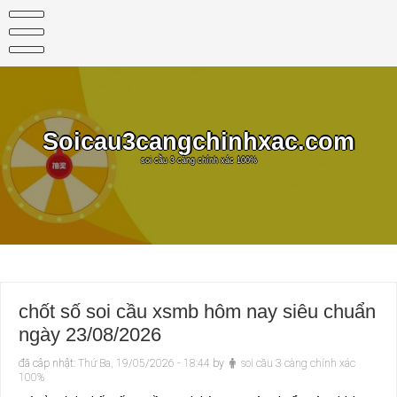
Skip
to
content
Soicau3cangchinhxac.com
soi cầu 3 càng chính xác 100%
chốt số soi cầu xsmb hôm nay siêu chuẩn
ngày 23/08/2026
đã câp nhật:
Thứ Ba, 19/05/2026 - 18:44
by
soi cầu 3 càng chính xác
100%