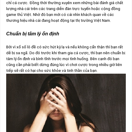
chỉ cá cược. Đồng thời thường xuyên xem những bài đánh giá chất
lượng nhà cái trên các trang diễn đàn trực tuyến hoặc cộng đồng
game thủ Việt. Nhờ đó bạn mới có cái nhìn khách quan về các
thương hiệu nhà cái đang hoạt động tại thị trường Việt Nam.
Chuẩn bị tâm lý ổn định
Bởi vì xổ số lô đề có sức hút kỳ lạ và nếu không cẩn thận thì bạn rất
dễ bị sa ngã. Do đó trước khi tham gia cá cược, thì bạn nên chuẩn bị
tâm lý ổn định và bình tĩnh trước mọi tình huống. Bên cạnh đó bạn
cũng cần phải biết dừng đúng lúc vì chơi cược trong nhiều giờ liên
tiếp sẽ rất có hại cho sức khỏe và tinh thần của bạn.