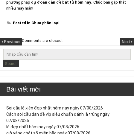
phương pháp
dự đoán dàn đề bất tử hôm nay
. Chúc bạn gặp thật
nhiều may mắn!
Posted in Chưa phân loại
Comments are closed.
Previous
Next
Search
Bài viết mới
Soi cầu lô xiên đẹp nhất hôm nay ngày 07/08/2026
Cách soi cầu dàn đề vip siêu chuẩn đánh là trúng ngày
07/08/2026
lô đẹp nhất hôm nay ngày 07/08/2026
giờ vàng chốt số miền bắc ngày 07/08/2026