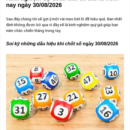
nay ngày 30/08/2026
Sau đây chúng tôi sẽ gợi ý một vài mẹo bắt lô đề hiệu quả. Bạn nhất
định không được bỏ qua vì đây sẽ là kinh nghiệm quý giá giúp bạn
nắm chắc chiến thắng trong tay.
Soi kỹ những dấu hiệu khi chốt số
ngày 30/08/2026