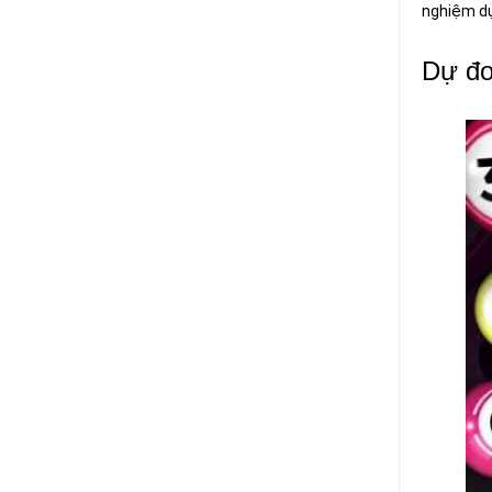
nghiệm dự
Dự đo