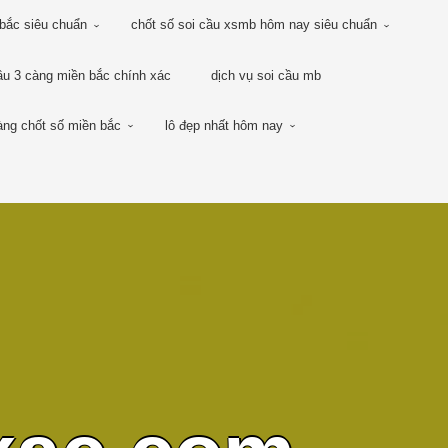
 bắc siêu chuẩn
chốt số soi cầu xsmb hôm nay siêu chuẩn
ầu 3 càng miền bắc chính xác
dịch vụ soi cầu mb
àng chốt số miền bắc
lô đẹp nhất hôm nay