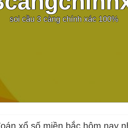
3cangchinh
soi cầu 3 càng chính xác 100%
oán xổ số miền bắc hôm nay n