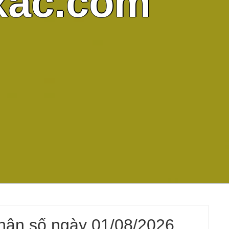
xac.com
hận số ngày 01/08/2026