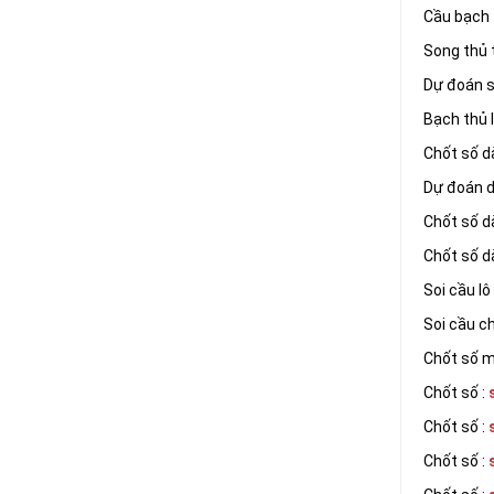
Cầu bạch 
Song thủ 
Dự đoán s
Bạch thủ 
Chốt số d
Dự đoán d
Chốt số d
Chốt số d
Soi cầu l
Soi cầu c
Chốt số m
Chốt số :
Chốt số :
Chốt số :