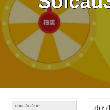
Soicau
dự đ