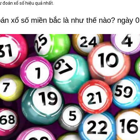
 đoán xổ số hiệu quả nhất.
án xổ số miền bắc là như thế nào? ngày 