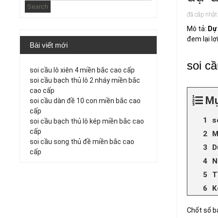
Search
đã câp nhật
Mô tả:
Dự
đem lại lợ
Bài viết mới
soi c
soi cầu lô xiên 4 miền bắc cao cấp
soi cầu bạch thủ lô 2 nháy miền bắc
cao cấp
Mụ
soi cầu dàn đề 10 con miền bắc cao
cấp
s
soi cầu bạch thủ lô kép miền bắc cao
cấp
M
soi cầu song thủ đề miền bắc cao
D
cấp
N
T
K
Chốt số b