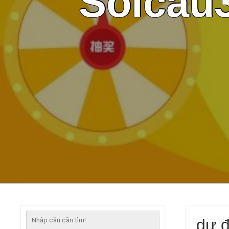
Soicau
dự đ