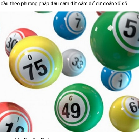
 cầu theo phương pháp đầu câm đít câm để dự đoán xổ số