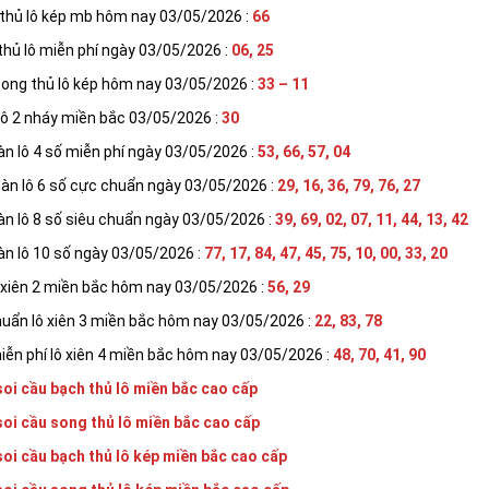
thủ lô kép mb hôm nay 03/05/2026 :
66
thủ lô miễn phí ngày 03/05/2026 :
06, 25
ong thủ lô kép hôm nay 03/05/2026 :
33 – 11
lô 2 nháy miền bắc 03/05/2026 :
30
àn lô 4 số miễn phí ngày 03/05/2026 :
53, 66, 57, 04
àn lô 6 số cực chuẩn ngày 03/05/2026 :
29, 16, 36, 79, 76, 27
àn lô 8 số siêu chuẩn ngày 03/05/2026 :
39, 69, 02, 07, 11, 44, 13, 42
àn lô 10 số ngày 03/05/2026 :
77, 17, 84, 47, 45, 75, 10, 00, 33, 20
ô xiên 2 miền bắc hôm nay 03/05/2026 :
56, 29
huẩn lô xiên 3 miền bắc hôm nay 03/05/2026 :
22, 83, 78
iễn phí lô xiên 4 miền bắc hôm nay 03/05/2026 :
48, 70, 41, 90
soi cầu bạch thủ lô miền bắc cao cấp
soi cầu song thủ lô miền bắc cao cấp
soi cầu bạch thủ lô kép miền bắc cao cấp