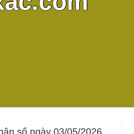
xac.com
hận số ngày 03/05/2026