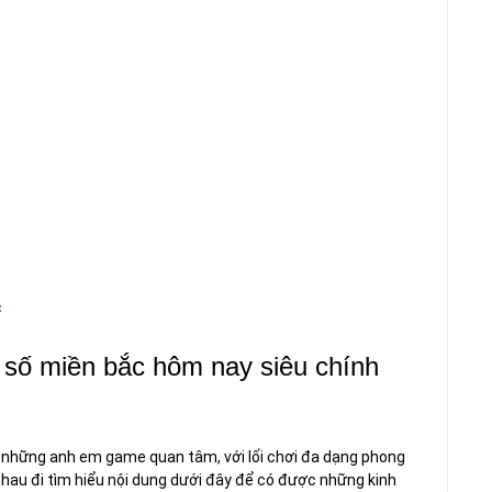
«
số miền bắc hôm nay siêu chính
những anh em game quan tâm, với lối chơi đa dạng phong
hau đi tìm hiểu nội dung dưới đây để có được những kinh