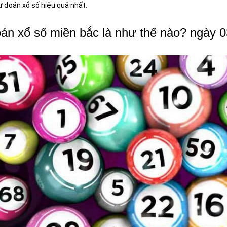
 đoán xổ số hiệu quả nhất.
án xổ số miền bắc là như thế nào? ngày 