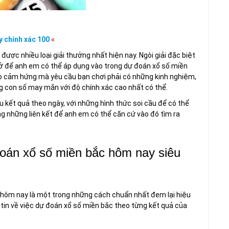
y chính xác 100
«
ược nhiều loại giải thưởng nhất hiện nay. Ngòi giải đặc biệt
sở để anh em có thể áp dụng vào trong dự đoán xổ số miền
o cảm hứng mà yêu cầu bạn chơi phải có những kinh nghiệm,
g con số may mắn với độ chính xác cao nhất có thể.
 kết quả theo ngày, với những hình thức soi cầu để có thể
 những liên kết để anh em có thể căn cứ vào đó tìm ra
án xổ số miền bắc hôm nay siêu
 hôm nay là một trong những cách chuẩn nhất đem lại hiệu
tin về việc dự đoán xổ số miền bắc theo từng kết quả của