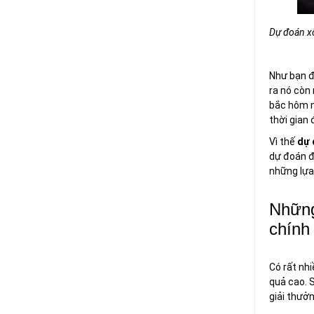
Dự đoán xổ
Như bạn đã
ra nó còn
bắc hôm n
thời gian
Vì thế
dự 
dự đoán đ
những lựa
Những
chính
Có rất nh
quả cao. 
giải thưở