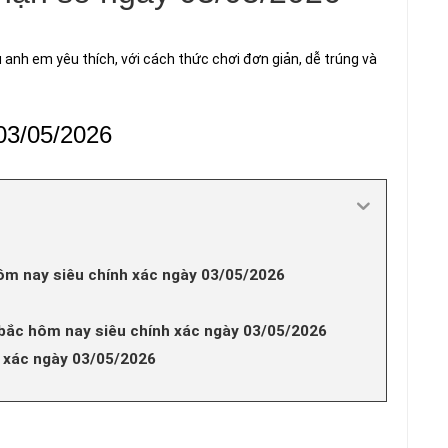
 anh em yêu thích, với cách thức chơi đơn giản, dễ trúng và
 03/05/2026
m nay siêu chính xác ngày 03/05/2026
bắc hôm nay siêu chính xác ngày 03/05/2026
h xác ngày 03/05/2026