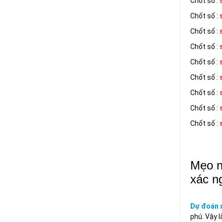
Chốt số :
Chốt số :
Chốt số :
Chốt số :
Chốt số :
Chốt số :
Chốt số :
Chốt số :
Chốt số :
Mẹo n
xác n
Dự đoán 
phú. Vậy 