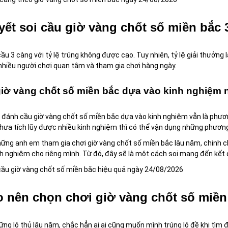
yết soi cầu giờ vàng chốt số miền bắc 
ầu 3 càng với tỷ lệ trúng không được cao. Tuy nhiên, tỷ lệ giải thưởng l
nhiều người chơi quan tâm và tham gia chơi hàng ngày.
iờ vàng chốt số miền bắc dựa vào kinh nghiệm 
 đánh cầu giờ vàng chốt số miền bắc dựa vào kinh nghiệm vẫn là phương
hưa tích lũy được nhiều kinh nghiệm thì có thể vận dụng những phương
hững anh em tham gia chơi giờ vàng chốt số miền bắc lâu năm, chinh 
nh nghiệm cho riêng mình. Từ đó, đây sẽ là một cách soi mang đến kết 
cầu giờ vàng chốt số miền bắc hiệu quả ngày 24/08/2026
o nên chọn chơi giờ vàng chốt số miền
ững lô thủ lâu năm, chắc hẳn ai ai cũng muốn mình trúng lô đề khi tìm 