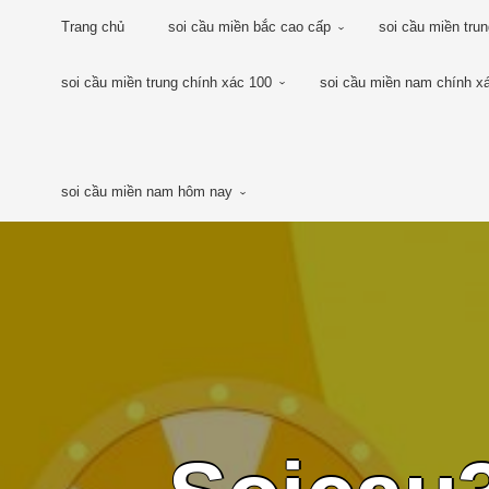
Skip
Trang chủ
soi cầu miền bắc cao cấp
soi cầu miền tru
to
content
soi cầu miền trung chính xác 100
soi cầu miền nam chính x
soi cầu miền nam hôm nay