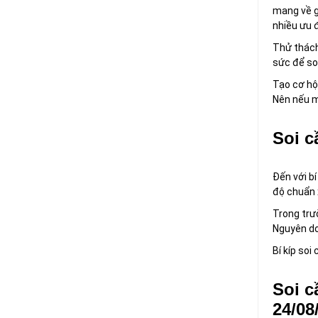
mang về gi
nhiều ưu 
Thử thách 
sức để so
Tạo cơ hộ
Nên nếu m
Soi c
Đến với b
độ chuẩn 
Trong trư
Nguyên do,
Bí kíp so
Soi c
24/08