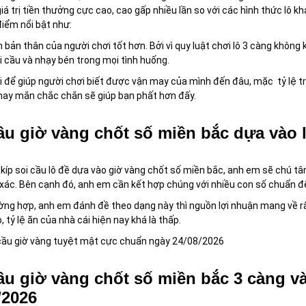
á trị tiền thưởng cực cao, cao gấp nhiều lần so với các hình thức lô k
điểm nổi bật như:
bản thân của người chơi tốt hơn. Bởi vì quy luật chơi lô 3 càng không k
i cầu và nhạy bén trong mọi tình huống.
i để giúp người chơi biết được vận may của mình đến đâu, mặc tỷ lệ t
ay mắn chắc chắn sẽ giúp bạn phất hơn đấy.
ầu giờ vàng chốt số miền bắc dựa vào 
í kíp soi cầu lô đề dựa vào giờ vàng chốt số miền bắc, anh em sẽ chú 
xác. Bên cạnh đó, anh em cần kết hợp chúng với nhiều con số chuẩn đ
ờng hợp, anh em đánh đề theo dạng này thì nguồn lợi nhuận mang về rất
 tỷ lệ ăn của nhà cái hiện nay khá là thấp.
i cầu giờ vàng tuyệt mật cực chuẩn ngày 24/08/2026
ầu giờ vàng chốt số miền bắc 3 càng v
/2026