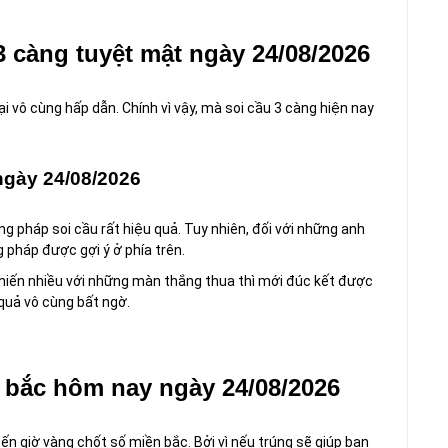
3 càng tuyệt mật ngày 24/08/2026
ại vô cùng hấp dẫn. Chính vì vậy, mà soi cầu 3 càng hiện nay
ngày 24/08/2026
 pháp soi cầu rất hiệu quả. Tuy nhiên, đối với những anh
 pháp được gợi ý ở phía trên.
chiến nhiều với những màn thắng thua thì mới đúc kết được
quả vô cùng bất ngờ.
 bắc hôm nay ngày 24/08/2026
đến giờ vàng chốt số miền bắc. Bởi vì nếu trúng sẽ giúp bạn