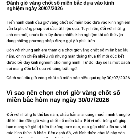
Đánh giờ vàng chốt số miền bắc dựa vào kinh
nghiệm ngày 30/07/2026
Tiến hành đánh cầu giờ vàng chốt số miền bắc dựa vào kinh nghiệm
vẫn là phương pháp soi cầu rất hiệu quả. Tuy nhiên, đối với những
anh em mới, chưa tích lũy được nhiều kinh nghiệm thì có thể vận
dụng những phương pháp được gợi ý ở phía trên.
Còn với những anh em tham gia chơi giờ vàng chốt số miền bắc lâu
năm, chinh chiến nhiều với những màn thắng thua thì mới đúc kết
được bề dày kinh nghiệm cho riêng mình. Từ đó, đây sẽ là một cách
soi mang đến kết quả vô cùng bất ngờ.
Cách soi cầu giờ vàng chốt số miền bắc hiệu quả ngày 30/07/2026
Vì sao nên chọn chơi giờ vàng chốt số
miền bắc hôm nay ngày 30/07/2026
Đối với những lô thủ lâu năm, chắc hẳn ai ai cũng muốn mình trúng lô
đề khi tìm đến giờ vàng chốt số miền bắc. Bởi vì nếu trúng sẽ giúp
bạn mang về giá trị tiền thưởng cực cao, cao gấp nhiều lần so với
các hình thức lô khác. Bên cạnh đó, với hình thức chơi lô này còn