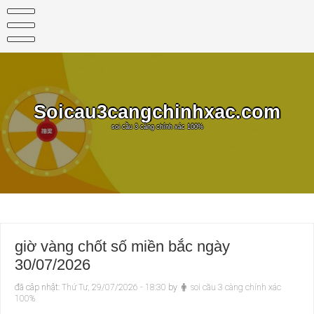
Skip
to
content
Soicau3cangchinhxac.com
soi cầu 3 càng chính xác 100%
giờ vàng chốt số miền bắc ngày
30/07/2026
đã câp nhật:
Thứ Tư, 29/07/2026 - 18:30
by
soi cầu 3 càng chính xác
100%