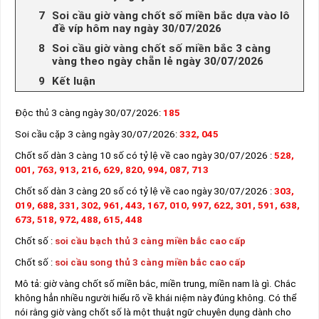
Soi cầu giờ vàng chốt số miền bắc dựa vào lô
đề víp hôm nay ngày 30/07/2026
Soi cầu giờ vàng chốt số miền bắc 3 càng
vàng theo ngày chẵn lẻ ngày 30/07/2026
Kết luận
Độc thủ 3 càng ngày 30/07/2026:
185
Soi cầu cặp 3 càng ngày 30/07/2026:
332, 045
Chốt số dàn 3 càng 10 số có tỷ lệ về cao ngày 30/07/2026 :
528,
001, 763, 913, 216, 629, 820, 994, 087, 713
Chốt số dàn 3 càng 20 số có tỷ lệ về cao ngày 30/07/2026 :
303,
019, 688, 331, 302, 961, 443, 167, 010, 997, 622, 301, 591, 638,
673, 518, 972, 488, 615, 448
Chốt số :
soi cầu bạch thủ 3 càng miền bắc cao cấp
Chốt số :
soi cầu song thủ 3 càng miền bắc cao cấp
Mô tả: giờ vàng chốt số miền bắc, miền trung, miền nam là gì. Chắc
không hẳn nhiều người hiểu rõ về khái niệm này đúng không. Có thể
nói rằng giờ vàng chốt số là một thuật ngữ chuyên dụng dành cho