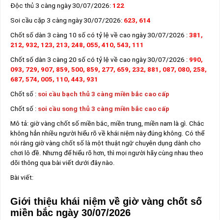
Độc thủ 3 càng ngày 30/07/2026:
122
Soi cầu cặp 3 càng ngày 30/07/2026:
623, 614
Chốt số dàn 3 càng 10 số có tỷ lệ về cao ngày 30/07/2026 :
381,
212, 932, 123, 213, 248, 055, 410, 543, 111
Chốt số dàn 3 càng 20 số có tỷ lệ về cao ngày 30/07/2026 :
990,
093, 729, 907, 859, 500, 859, 277, 659, 232, 881, 087, 080, 258,
687, 574, 005, 110, 443, 931
Chốt số :
soi cầu bạch thủ 3 càng miền bắc cao cấp
Chốt số :
soi cầu song thủ 3 càng miền bắc cao cấp
Mô tả: giờ vàng chốt số miền bắc, miền trung, miền nam là gì. Chắc
không hẳn nhiều người hiểu rõ về khái niệm này đúng không. Có thể
nói rằng giờ vàng chốt số là một thuật ngữ chuyên dụng dành cho
chơi lô đề. Nhưng để hiểu rõ hơn, thì mọi người hãy cùng nhau theo
dõi thông qua bài viết dưới đây nào.
Bài viết:
Giới thiệu khái niệm về giờ vàng chốt số
miền bắc ngày 30/07/2026