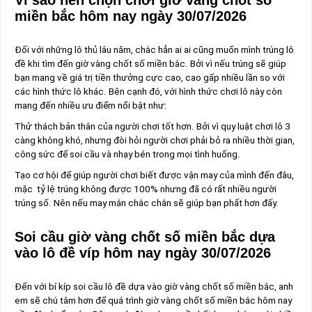
Vì sao nên chọn chơi giờ vàng chốt số
miền bắc hôm nay ngày 30/07/2026
Đối với những lô thủ lâu năm, chắc hẳn ai ai cũng muốn mình trúng lô
đề khi tìm đến giờ vàng chốt số miền bắc. Bởi vì nếu trúng sẽ giúp
bạn mang về giá trị tiền thưởng cực cao, cao gấp nhiều lần so với
các hình thức lô khác. Bên cạnh đó, với hình thức chơi lô này còn
mang đến nhiều ưu điểm nổi bật như:
Thử thách bản thân của người chơi tốt hơn. Bởi vì quy luật chơi lô 3
càng không khó, nhưng đòi hỏi người chơi phải bỏ ra nhiều thời gian,
công sức để soi cầu và nhạy bén trong mọi tình huống.
Tạo cơ hội để giúp người chơi biết được vận may của mình đến đâu,
mặc tỷ lệ trúng không được 100% nhưng đã có rất nhiều người
trúng số. Nên nếu may mắn chắc chắn sẽ giúp bạn phất hơn đấy.
Soi cầu giờ vàng chốt số miền bắc dựa
vào lô đề víp hôm nay ngày 30/07/2026
Đến với bí kíp soi cầu lô đề dựa vào giờ vàng chốt số miền bắc, anh
em sẽ chú tâm hơn để quá trình giờ vàng chốt số miền bắc hôm nay