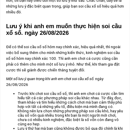
hơn, thì bạn hãy theo dõi một số lưu ý như sau. Chắc chắn, đây sẽ là
những lưu ý đặc biệt quan trọng, giúp bạn soi cầu xổ số hiệu quả hơn
nhiều đó.
Lưu ý khi anh em muốn thực hiện soi cầu
xổ số. ngày 26/08/2026
Để có thể soi cầu xổ số hôm nay chính xác, hiệu quả nhất, thì ngoài
việc bổ sung thêm cho mình những kiến thức, kinh nghiệm soi cầu
xổ số hôm nay chính xác 100. Thì anh em chơi cá cược cũng cần
phải có thêm cho mình một số lưu ý nhỏ. Như thế, khi tham gia đặt
cược thì sẽ giành được chiến thắng tuyệt đối.
Một số lưu ý quan trọng khi anh em chơi soi cầu xổ số.
ngày
26/08/2026
Trước khi chơi soi cầu xổ số, thì anh em chơi cá cược cần tìm
hiểu tất cả các phương pháp soi cầu khác nhau. Từ đây, đọc,
tham khảo và tìm hiểu những cách chơi mà bạn cảm thấy phù
hợp với tất cả những yếu tố, điều kiện mà mình đang có.
Không nên lựa chọn những phương pháp soi cầu khó, hay yêu
cầu số vốn quá nhiều trong khi bạn là một người mới chơi,
chưa có nhiều kinh nghiệm, đặc biệt là số vốn còn đang vô
cùng eo hẹp.
Lưu ý thứ hai mà bạn cũng không được bỏ qua đó chính là khi