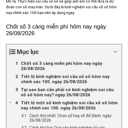
Mô tả: Thực hiện soi cầu xổ số sẽ giúp anh em có thể đưa ra dự
đoán con số may mắn. Dưới đây là kinh nghiệm soi cầu xổ số hôm
nay chính xác 100 bạn nên áp dụng ngay.
Chốt số 3 càng miễn phí hôm nay ngày
26/08/2026
Mục lục
Chốt số 3 càng miễn phí hôm nay ngày
26/08/2026
Tiết lộ kinh nghiệm soi cầu xổ số hôm nay
chính xác 100. ngày 26/08/2026
Tại sao bạn cần phải có kinh nghiệm soi cầu
xổ số hôm nay? ngày 26/08/2026
Tiết lộ một số kinh nghiệm soi cầu xổ số hôm
nay chính xác 100. ngày 26/08/2026
Cách thứ nhất: Chọn số hay về để đánh. ngày
26/08/2026
Cách thứ hai: Dựa vào kinh nghiệm từ các