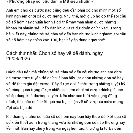
»
Phương pháp soi cầu dàn lô MB siêu chuẩn
«
Anh em chơi cá cược nào cũng đều cần phải có cho mình một số
kinh nghiệm chơi cá cược riêng. Như thế, mới giúp họ có thể soi cầu
xổ số hôm nay chuẩn hơn và có thể may mắn nhận được những
khoản lợi nhuận siêu hấp dẫn khi đưa ra dự đoán chính xác. Trong
bài viết này, chúng tôi sẽ chia sẻ đến bạn những kinh nghiệm soi cầu
xổ số hôm nay chính xác 100, bạn hãy áp dụng ngay nhé!
Cách thứ nhất: Chọn số hay về để đánh. ngày
26/08/2026
Cách đầu tiên mà chúng tôi sẽ chia sẻ đến với những anh em chơi
cá cược trực tuyến đó chính là bạn hãy lựa chọn những con số hay
về để tham gia đặt cược. Đây được coi là một trong những tuyệt kỹ
vô cùng quan trọng được nhiều anh em chơi cá cược đánh giá cao
và áp dụng khá thường xuyên. Nếu như bạn biết vận dụng đúng
cách, thì chắc chắn kết quả mà bạn nhận về sẽ vượt xa mức mong
đợi của bạn đó.
Khi tham gia chơi soi cầu xổ số hôm nay, bạn hãy theo dõi kết quả xổ
số kiến thiết xem trong tháng vừa rồi những con số nào thường hay
về nhất. Bạn hãy chú ý trong vài ngày liên tục, thường là từ ba đến