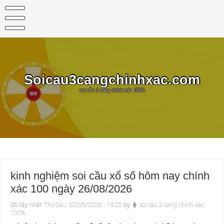
Skip
to
content
Soicau3cangchinhxac.com
soi cầu 3 càng chính xác 100%
kinh nghiệm soi cầu xổ số hôm nay chính
xác 100 ngày 26/08/2026
đã câp nhật:
Thứ Sáu, 22/05/2026 - 19:22
by
soi cầu 3 càng chính xác
100%