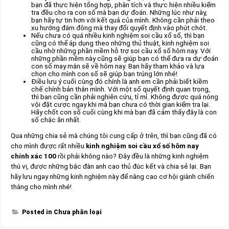
bạn đã thực hiện tổng hợp, phân tích và thực hiện nhiều kiểm
tra đều cho ra con số mà bạn dự đoán. Những lúc như này,
bạn hãy tự tin hơn với kết quả của mình. Không cần phải theo
xu hướng đám đông mà thay đổi quyết định vào phút chót.
Nếu chưa có quá nhiều kinh nghiệm soi cầu xổ số, thì bạn
cũng có thể áp dụng theo những thủ thuật, kinh nghiệm soi
cầu nhờ những phần mềm hỗ trợ soi cầu xổ số hôm nay. Với
những phần mềm này cũng sẽ giúp bạn có thể đưa ra dự đoán
con số may mắn sẽ về hôm nay. Bạn hãy tham khảo và lựa
chọn cho mình con số sẽ giúp bạn trúng lớn nhé!
Điều lưu ý cuối cùng đó chính là anh em cần phải biết kiềm
chế chính bản thân mình. Với một số quyết định quan trọng,
thì bạn cũng cần phải nghiên cứu, tỉ mỉ. Không được quá nóng
vội đặt cược ngay khi mà bạn chưa có thời gian kiểm tra lại.
Hãy chốt con số cuối cùng khi mà bạn đã cảm thấy đây là con
số chắc ăn nhất.
Qua những chia sẻ mà chúng tôi cung cấp ở trên, thì bạn cũng đã có
cho mình được rất nhiều
kinh nghiệm soi cầu xổ số hôm nay
chính xác 100
rồi phải không nào? Đây đều là những kinh nghiệm
thú vị, được những bậc đàn anh cao thủ đúc kết và chia sẻ lại. Bạn
hãy lưu ngay những kinh nghiệm này để nâng cao cơ hội giành chiến
thắng cho mình nhé!
Posted in Chưa phân loại