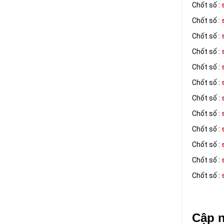
Chốt số :
Chốt số :
Chốt số :
Chốt số :
Chốt số :
Chốt số :
Chốt số :
Chốt số :
Chốt số :
Chốt số :
Chốt số :
Chốt số :
Cập n