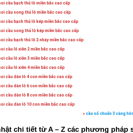
soi cầu bạch thủ lô miền bắc cao cấp
soi cầu song thủ lô miền bắc cao cấp
soi cầu bạch thủ lô kép miền bắc cao cấp
soi cầu song thủ lô kép miền bắc cao cấp
soi cầu bạch thủ lô 2 nháy miền bắc cao cấp
soi cầu lô xiên 2 miền bắc cao cấp
soi cầu lô xiên 3 miền bắc cao cấp
soi cầu lô xiên 4 miền bắc cao cấp
soi cầu dàn lô 4 con miền bắc cao cấp
soi cầu dàn lô 6 con miền bắc cao cấp
soi cầu dàn lô 8 con miền bắc cao cấp
soi cầu dàn lô 10 con miền bắc cao cấp
»
cầu số chuẩn 3 càng hô
hật chi tiết từ A – Z các phương pháp 