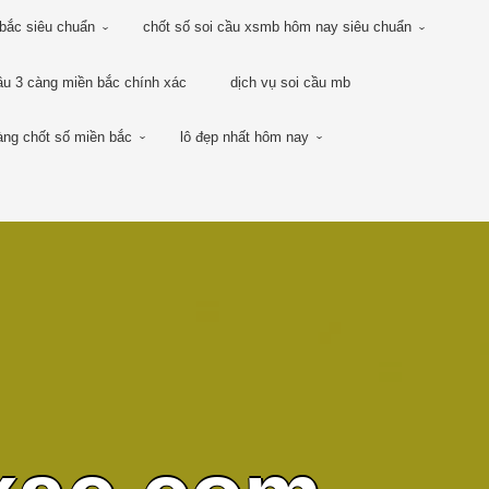
 bắc siêu chuẩn
chốt số soi cầu xsmb hôm nay siêu chuẩn
ầu 3 càng miền bắc chính xác
dịch vụ soi cầu mb
àng chốt số miền bắc
lô đẹp nhất hôm nay