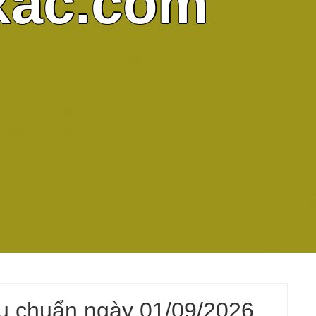
xac.com
êu chuẩn ngày 01/09/2026