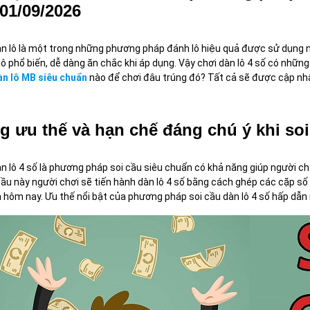
01/09/2026
àn lô là một trong những phương pháp đánh lô hiệu quả được sử dụng n
lô phổ biến, dễ dàng ăn chắc khi áp dụng. Vậy chơi dàn lô 4 số có nhữn
àn lô MB siêu chuẩn
nào để chơi đâu trúng đó? Tất cả sẽ được cập nhật
 ưu thế và hạn chế đáng chú ý khi soi 
n lô 4 số là phương pháp soi cầu siêu chuẩn có khả năng giúp người ch
ầu này người chơi sẽ tiến hành dàn lô 4 số bằng cách ghép các cặp số 
 hôm nay. Ưu thế nổi bật của phương pháp soi cầu dàn lô 4 số hấp dẫn n