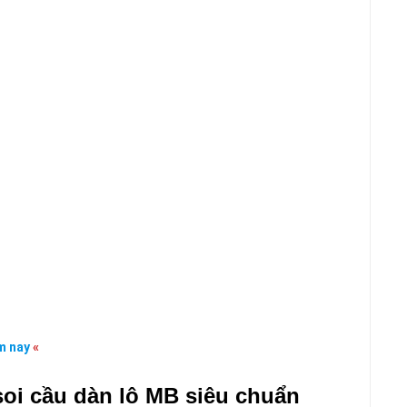
m nay
«
soi cầu dàn lô MB siêu chuẩn