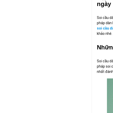
ngày 
Soi cầu d
pháp dàn 
soi cầu d
khảo nhé.
Những
Soi cầu dà
pháp soi c
nhất đánh