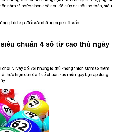
 cần nắm rõ những hạn chế sau để giúp soi cầu an toàn, hiệu
ông phù hợp đối với những người ít vốn.
 siêu chuẩn 4 số từ cao thủ ngày
 chơi. Vì vậy đối với những lô thủ không thích sự mạo hiểm
hể thực hiện dàn đề 4 số chuẩn xác mỗi ngày bạn áp dụng
ây.