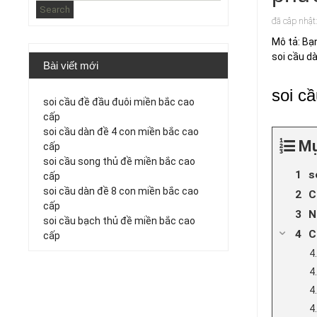
Search
đã câp nhật
Mô tả: Bạ
soi cầu d
Bài viết mới
soi c
soi cầu đề đầu đuôi miền bắc cao
cấp
soi cầu dàn đề 4 con miền bắc cao
Mụ
cấp
soi cầu song thủ đề miền bắc cao
s
cấp
soi cầu dàn đề 8 con miền bắc cao
C
cấp
N
soi cầu bạch thủ đề miền bắc cao
C
cấp