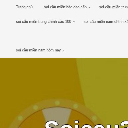
Skip
Trang chủ
soi cầu miền bắc cao cấp
soi cầu miền tru
to
content
soi cầu miền trung chính xác 100
soi cầu miền nam chính x
soi cầu miền nam hôm nay