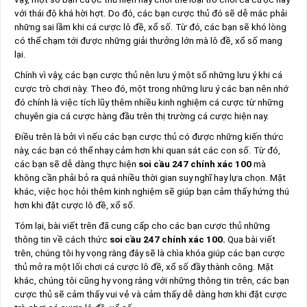
với thái độ khá hời hợt. Do đó, các bạn cược thủ đó sẽ dễ mắc phải
những sai lầm khi cá cược lô đề, xổ số. Từ đó, các bạn sẽ khó lòng
có thể chạm tới được những giải thưởng lớn mà lô đề, xổ số mang
lại.
Chính vì vậy, các bạn cược thủ nên lưu ý một số những lưu ý khi cá
cược trò chơi này. Theo đó, một trong những lưu ý các bạn nên nhớ
đó chính là việc tích lũy thêm nhiều kinh nghiệm cá cược từ những
chuyên gia cá cược hàng đầu trên thị trường cá cược hiện nay.
Điều trên là bởi vì nếu các bạn cược thủ có được những kiến thức
này, các bạn có thể nhạy cảm hơn khi quan sát các con số. Từ đó,
các bạn sẽ dễ dàng thực hiện
soi cầu 247 chính xác 100
mà
không cần phải bỏ ra quá nhiều thời gian suy nghĩ hay lựa chọn. Mặt
khác, việc học hỏi thêm kinh nghiệm sẽ giúp bạn cảm thấy hứng thú
hơn khi đặt cược lô đề, xổ số.
Tóm lại, bài viết trên đã cung cấp cho các bạn cược thủ những
thông tin về cách thức
soi cầu 247 chính xác 100.
Qua bài viết
trên, chúng tôi hy vọng rằng đây sẽ là chìa khóa giúp các bạn cược
thủ mở ra một lối chơi cá cược lô đề, xổ số đầy thành công. Mặt
khác, chúng tôi cũng hy vọng rằng với những thông tin trên, các bạn
cược thủ sẽ cảm thấy vui vẻ và cảm thấy dễ dàng hơn khi đặt cược