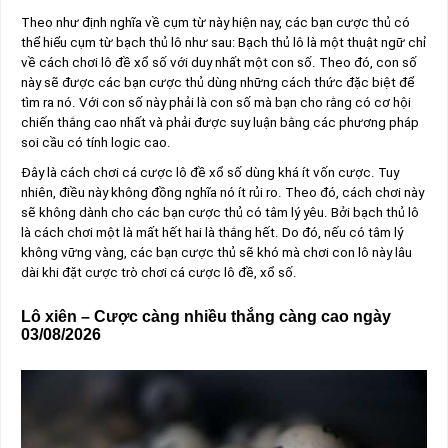
Theo như định nghĩa về cụm từ này hiện nay, các bạn cược thủ có
thể hiểu cụm từ bạch thủ lô như sau: Bạch thủ lô là một thuật ngữ chỉ
về cách chơi lô đề xổ số với duy nhất một con số. Theo đó, con số
này sẽ được các bạn cược thủ dùng những cách thức đặc biệt để
tìm ra nó. Với con số này phải là con số mà bạn cho rằng có cơ hội
chiến thắng cao nhất và phải được suy luận bằng các phương pháp
soi cầu có tính logic cao.
Đây là cách chơi cá cược lô đề xổ số dùng khá ít vốn cược. Tuy
nhiên, điều này không đồng nghĩa nó ít rủi ro. Theo đó, cách chơi này
sẽ không dành cho các bạn cược thủ có tâm lý yêu. Bởi bạch thủ lô
là cách chơi một là mất hết hai là thắng hết. Do đó, nếu có tâm lý
không vững vàng, các bạn cược thủ sẽ khó mà chơi con lô này lâu
dài khi đặt cược trò chơi cá cược lô đề, xổ số.
Lô xiên – Cược càng nhiều thắng càng cao ngày
03/08/2026