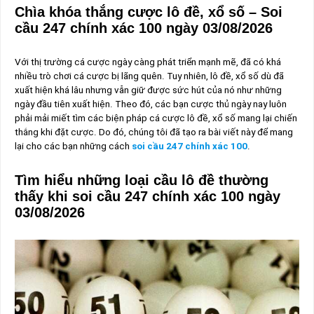
Chìa khóa thắng cược lô đề, xổ số – Soi
cầu 247 chính xác 100 ngày 03/08/2026
Với thị trường cá cược ngày càng phát triển mạnh mẽ, đã có khá
nhiều trò chơi cá cược bị lãng quên. Tuy nhiên, lô đề, xổ số dù đã
xuất hiện khá lâu nhưng vẫn giữ được sức hút của nó như những
ngày đầu tiên xuất hiện. Theo đó, các bạn cược thủ ngày nay luôn
phải mải miết tìm các biện pháp cá cược lô đề, xổ số mang lại chiến
thắng khi đặt cược. Do đó, chúng tôi đã tạo ra bài viết này để mang
lại cho các bạn những cách
soi cầu 247 chính xác 100
.
Tìm hiểu những loại cầu lô đề thường
thấy khi soi cầu 247 chính xác 100 ngày
03/08/2026