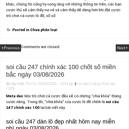
khác, chúng tôi cũng hy vọng rằng với những thông tin trên, các bạn
cược thủ sẽ cảm thấy vui vẻ và cảm thấy dễ dàng hơn khi đặt cược
trò chơi cá cược lô đề, xổ số.
Posted in Chưa phân loại
Comments are closed.
Previous
Next
soi cầu 247 chính xác 100 chốt số miền
bắc ngày 03/08/2026
đã câp nhật:
Thứ Tư, 29/04/2026 - 18:54
by
soi cầu 3 càng chính xác
100%
Meta des
: Mọi trò chơi cá cược đều sẽ có những “chìa khóa” thắng
cược riêng. Trong đó, “chìa khóa” của cược lô đề chính là
soi cầu
247 chính xác 100
tại bài viết này.
soi cầu 247 dàn lô đẹp nhất hôm nay miễn
phí ngày 03/08/2026