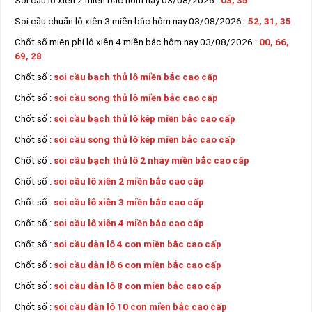
Soi cầu lô xiên 2 miền bắc hôm nay 03/08/2026 :
03, 35
Soi cầu chuẩn lô xiên 3 miền bắc hôm nay 03/08/2026 :
52, 31, 35
Chốt số miễn phí lô xiên 4 miền bắc hôm nay 03/08/2026 :
00, 66,
69, 28
Chốt số :
soi cầu bạch thủ lô miền bắc cao cấp
Chốt số :
soi cầu song thủ lô miền bắc cao cấp
Chốt số :
soi cầu bạch thủ lô kép miền bắc cao cấp
Chốt số :
soi cầu song thủ lô kép miền bắc cao cấp
Chốt số :
soi cầu bạch thủ lô 2 nháy miền bắc cao cấp
Chốt số :
soi cầu lô xiên 2 miền bắc cao cấp
Chốt số :
soi cầu lô xiên 3 miền bắc cao cấp
Chốt số :
soi cầu lô xiên 4 miền bắc cao cấp
Chốt số :
soi cầu dàn lô 4 con miền bắc cao cấp
Chốt số :
soi cầu dàn lô 6 con miền bắc cao cấp
Chốt số :
soi cầu dàn lô 8 con miền bắc cao cấp
Chốt số :
soi cầu dàn lô 10 con miền bắc cao cấp