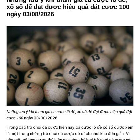
xổ số để đạt được hiệu quả đặt cược 100
ngày 03/08/2026
Những lưu ý khi tham gia cá cược lô đề, xổ số để đạt được hiệu quả đặt
cược 100
ngày 03/08/2026
Trong các trò chơi cá cược hiện nay, cá cược lô đề xổ số được xem
là một trong những trò chơi cá cược có cách chơi khá đơn giản. Vì
vậy, một số bạn cược thủ hiện nay chơi thể loại trò chơi cá cược này