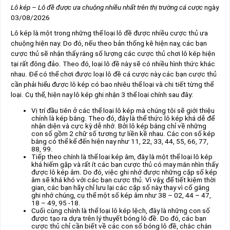
Lô kép – Lô đề được ưa chuộng nhiều nhất trên thị trường cá cược
ngày
03/08/2026
Lô kép là một trong những thể loại lô đề được nhiều cược thủ ưa
chuộng hiện nay. Do đó, nếu theo bản thống kê hiện nay, các bạn
cược thủ sẽ nhận thấy rằng số lượng các cược thủ chơi lô kép hiện
tại rất đông đảo. Theo đó, loại lô đề này sẽ có nhiều hình thức khác
nhau. Để có thể chơi được loại lô đề cá cược này các bạn cược thủ
cần phải hiểu được lô kép có bao nhiêu thể loại và chi tiết từng thể
loại. Cụ thể, hiện nay lô kép ghi nhận 3 thể loại chính sau đây:
Vị trí đầu tiên ở các thể loại lô kép mà chúng tôi sẽ giới thiệu
chính là kép bằng. Theo đó, đây là thể thức lô kép khá dễ để
nhận diện và cực kỳ dễ nhớ. Bởi lô kép bằng chỉ về những
con số gồm 2 chữ số tương tự liền kề nhau. Các con số kép
bằng có thể kể đến hiện nay như 11, 22, 33, 44, 55, 66, 77,
88, 99.
Tiếp theo chính là thể loại kép âm, đây là một thể loại lô kép
khá hiếm gặp và rất ít các bạn cược thủ có may mắn nhìn thấy
được lô kép âm. Do đó, việc ghi nhớ được những cặp số kép
âm sẽ khá khó với các bạn cược thủ. Vì vậy, để tiết kiệm thời
gian, các bạn hãy chỉ lưu lại các cặp số này thay vì cố gắng
ghi nhớ chúng, cụ thể một số kép âm như 38 – 02, 44 – 47,
18 – 49, 95 -18.
Cuối cùng chính là thể loại lô kép lệch, đây là những con số
được tạo ra dựa trên lý thuyết bóng lô đề. Do đó, các bạn
cược thủ chỉ cần biết về các con số bóng lô đề, chắc chắn