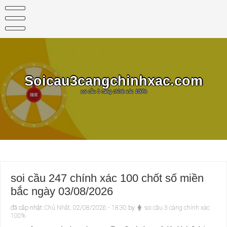
Skip
to
content
Soicau3cangchinhxac.com
soi cầu 3 càng chính xác 100%
soi cầu 247 chính xác 100 chốt số miền
bắc ngày 03/08/2026
đã câp nhật:
Chủ Nhật, 02/08/2026 - 18:30
by
soi cầu 3 càng chính xác
100%