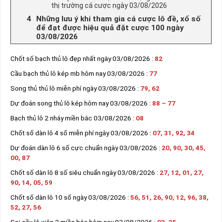
thị trường cá cược ngày 03/08/2026
Những lưu ý khi tham gia cá cược lô đề, xổ số
để đạt được hiệu quả đặt cược 100 ngày
03/08/2026
Chốt số bạch thủ lô đẹp nhất ngày 03/08/2026 :
82
Cầu bạch thủ lô kép mb hôm nay 03/08/2026 :
77
Song thủ thủ lô miễn phí ngày 03/08/2026 :
79, 62
Dự đoán song thủ lô kép hôm nay 03/08/2026 :
88 – 77
Bạch thủ lô 2 nháy miền bắc 03/08/2026 :
08
Chốt số dàn lô 4 số miễn phí ngày 03/08/2026 :
07, 31, 92, 34
Dự đoán dàn lô 6 số cực chuẩn ngày 03/08/2026 :
20, 90, 30, 45,
00, 87
Chốt số dàn lô 8 số siêu chuẩn ngày 03/08/2026 :
27, 12, 01, 27,
90, 14, 05, 59
Chốt số dàn lô 10 số ngày 03/08/2026 :
56, 51, 26, 90, 12, 96, 38,
52, 27, 56