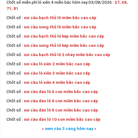
Chốt số miễn phí lô xiên 4 miền bắc hôm nay 03/08/2026 :
27, 48,
71, 81
Chốt số :
soi cầu bạch thủ lô miền bắc cao cấp
Chốt số :
soi cầu song thủ lô miền bắc cao cấp
Chốt số :
soi cầu bạch thủ lô kép miền bắc cao cấp
Chốt số :
soi cầu song thủ lô kép miền bắc cao cấp
Chốt số :
soi cầu bạch thủ lô 2 nháy miền bắc cao cấp
Chốt số :
soi cầu lô xiên 2 miền bắc cao cấp
Chốt số :
soi cầu lô xiên 3 miền bắc cao cấp
Chốt số :
soi cầu lô xiên 4 miền bắc cao cấp
Chốt số :
soi cầu dàn lô 4 con miền bắc cao cấp
Chốt số :
soi cầu dàn lô 6 con miền bắc cao cấp
Chốt số :
soi cầu dàn lô 8 con miền bắc cao cấp
Chốt số :
soi cầu dàn lô 10 con miền bắc cao cấp
»
xem cầu 3 càng hôm nay
«