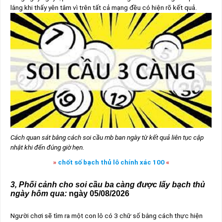
lắng khi thấy yên tâm vì trên tất cả mạng đều có hiện rõ kết quả.
Cách quan sát bằng cách soi cầu mb ban ngày từ kết quả liên tục cập
nhật khi đến đúng giờ hẹn.
»
chốt số bạch thủ lô chính xác 100
«
3, Phối cảnh cho soi cầu ba càng được lấy bạch thủ
ngày hôm qua:
ngày 05/08/2026
Người chơi sẽ tìm ra một con lô có 3 chữ số bằng cách thực hiện