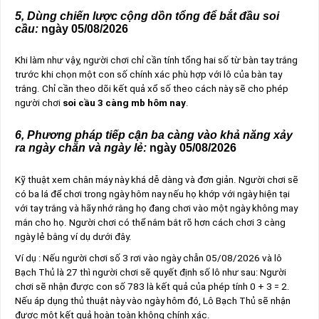
5, Dùng chiến lược cộng dồn tổng để bắt đầu soi
cầu:
ngày 05/08/2026
Khi làm như vậy, người chơi chỉ cần tính tổng hai số từ bàn tay trắng
trước khi chọn một con số chính xác phù hợp với lô của bàn tay
trắng. Chỉ cần theo dõi kết quả xổ số theo cách này sẽ cho phép
người chơi
soi cầu 3 càng mb hôm nay
.
6, Phương pháp tiếp cận ba càng vào khả năng xảy
ra ngày chẵn và ngày lẻ:
ngày 05/08/2026
Kỹ thuật xem chân máy này khá dễ dàng và đơn giản. Người chơi sẽ
có ba lá để chơi trong ngày hôm nay nếu họ khớp với ngày hiện tại
với tay trắng và hãy nhớ rằng họ đang chơi vào một ngày không may
mắn cho họ. Người chơi có thể nắm bắt rõ hơn cách chơi 3 càng
ngày lẻ bằng ví dụ dưới đây.
Ví dụ : Nếu người chơi số 3 rơi vào ngày chẵn 05/08/2026 và lô
Bạch Thủ là 27 thì người chơi sẽ quyết định số lô như sau: Người
chơi sẽ nhận được con số 783 là kết quả của phép tính 0 + 3 = 2.
Nếu áp dụng thủ thuật này vào ngày hôm đó, Lô Bạch Thủ sẽ nhận
được một kết quả hoàn toàn không chính xác.