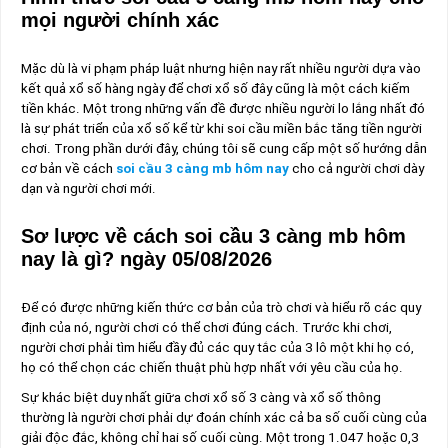
mọi người chính xác
Mặc dù là vi phạm pháp luật nhưng hiện nay rất nhiều người dựa vào
kết quả xổ số hàng ngày để chơi xổ số đây cũng là một cách kiếm
tiền khác. Một trong những vấn đề được nhiều người lo lắng nhất đó
là sự phát triển của xổ số kể từ khi soi cầu miền bắc tăng tiền người
chơi. Trong phần dưới đây, chúng tôi sẽ cung cấp một số hướng dẫn
cơ bản về cách
soi cầu 3 càng mb hôm nay
cho cả người chơi dày
dạn và người chơi mới.
Sơ lược về cách soi cầu 3 càng mb hôm
nay là gì? ngày 05/08/2026
Để có được những kiến ​​thức cơ bản của trò chơi và hiểu rõ các quy
định của nó, người chơi có thể chơi đúng cách. Trước khi chơi,
người chơi phải tìm hiểu đầy đủ các quy tắc của 3 lô một khi họ có,
họ có thể chọn các chiến thuật phù hợp nhất với yêu cầu của họ.
Sự khác biệt duy nhất giữa chơi xổ số 3 càng và xổ số thông
thường là người chơi phải dự đoán chính xác cả ba số cuối cùng của
giải độc đắc, không chỉ hai số cuối cùng. Một trong 1.047 hoặc 0,3