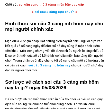
Chốt số :
soi cầu song thủ 3 càng miền bắc cao cấp
»
soi cầu 3 càng cực chuẩn
«
Hình thức soi cầu 3 càng mb hôm nay cho
mọi người chính xác
Mặc dù là vi phạm pháp luật nhưng hiện nay rất nhiều người dựa vào
kết quả xổ số hàng ngày để chơi xổ số đây cũng là một cách kiếm
tiền khác. Một trong những vấn đề được nhiều người lo lắng nhất đó
là sự phát triển của xổ số kể từ khi soi cầu miền bắc tăng tiền người
chơi. Trong phần dưới đây, chúng tôi sẽ cung cấp một số hướng dẫn
cơ bản về cách
soi cầu 3 càng mb hôm nay
cho cả người chơi dày
dạn và người chơi mới.
Sơ lược về cách soi cầu 3 càng mb hôm
nay là gì? ngày 05/08/2026
Để có được những kiến ​​thức cơ bản của trò chơi và hiểu rõ các quy
định của nó, người chơi có thể chơi đúng cách. Trước khi chơi,
người chơi phải tìm hiểu đầy đủ các quy tắc của 3 lô một khi họ có,