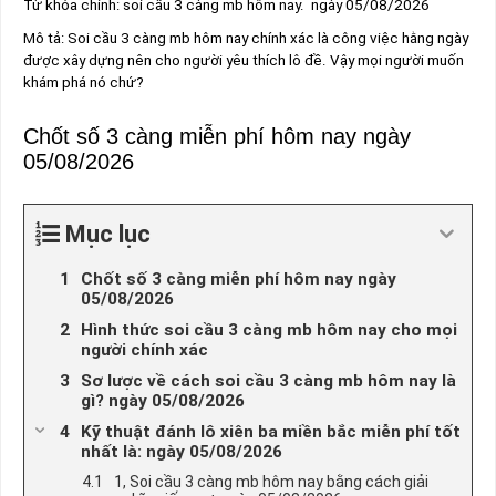
Từ khóa chính: soi cầu 3 càng mb hôm nay. ngày 05/08/2026
Mô tả: Soi cầu 3 càng mb hôm nay chính xác là công việc hằng ngày
được xây dựng nên cho người yêu thích lô đề. Vậy mọi người muốn
khám phá nó chứ?
Chốt số 3 càng miễn phí hôm nay ngày
05/08/2026
Mục lục
Chốt số 3 càng miễn phí hôm nay ngày
05/08/2026
Hình thức soi cầu 3 càng mb hôm nay cho mọi
người chính xác
Sơ lược về cách soi cầu 3 càng mb hôm nay là
gì? ngày 05/08/2026
Kỹ thuật đánh lô xiên ba miền bắc miễn phí tốt
nhất là: ngày 05/08/2026
1, Soi cầu 3 càng mb hôm nay bằng cách giải