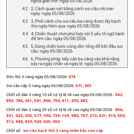
nghĩa giấc mơ: ngày 05/08/2026
2, Cách quan sát bằng cách soi cầu mb ban
ngày: ngày 05/08/2026
3, Phối cảnh cho soi cầu ba càng được lấy bạch
thủ ngày hôm qua: ngày 05/08/2026
4, Chiến thuật chơi phù hợp với 5 yếu tố ngũ hành
để tìm cầu: ngày 05/08/2026
5, Dùng chiến lược cộng dồn tổng để bắt đầu soi
cầu: ngày 05/08/2026
6, Phương pháp tiếp cận ba càng vào khả năng
xảy ra ngày chẵn và ngày lẻ: ngày 05/08/2026
Độc thủ 3 càng ngày 05/08/2026:
074
Soi cầu cặp 3 càng ngày 05/08/2026:
671, 001
Chốt số dàn 3 càng 10 số có tỷ lệ về cao ngày 05/08/2026 :
543,
855, 786, 381, 561, 806, 750, 411, 250, 882
Chốt số dàn 3 càng 20 số có tỷ lệ về cao ngày 05/08/2026 :
856,
921, 022, 302, 577, 390, 739, 159, 980, 707, 272, 431, 910, 550,
912, 988, 830, 503, 625, 050
Chốt số :
soi cầu bạch thủ 3 càng miền bắc cao cấp