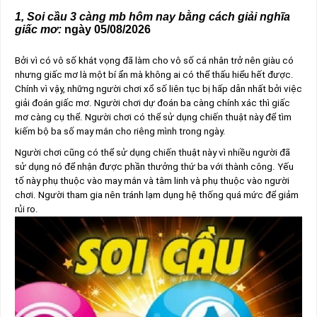
1, Soi cầu 3 càng mb hôm nay bằng cách giải nghĩa
giấc mơ:
ngày 05/08/2026
Bởi vì có vô số khát vọng đã làm cho vô số cá nhân trở nên giàu có
nhưng giấc mơ là một bí ẩn mà không ai có thể thấu hiểu hết được.
Chính vì vậy, những người chơi xổ số liên tục bị hấp dẫn nhất bởi việc
giải đoán giấc mơ. Người chơi dự đoán ba càng chính xác thì giấc
mơ càng cụ thể. Người chơi có thể sử dụng chiến thuật này để tìm
kiếm bộ ba số may mắn cho riêng mình trong ngày.
Người chơi cũng có thể sử dụng chiến thuật này vì nhiều người đã
sử dụng nó để nhận được phần thưởng thứ ba với thành công. Yếu
tố này phụ thuộc vào may mắn và tâm linh và phụ thuộc vào người
chơi. Người tham gia nên tránh lạm dụng hệ thống quá mức để giảm
rủi ro.