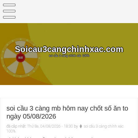
Skip
to
content
Soicau3cangchinhxac.com
soi cầu 3 càng chính xác 100%
soi cầu 3 càng mb hôm nay chốt số ăn to
ngày 05/08/2026
đã câp nhật:
Thứ Ba, 04/08/2026 - 18:30
by
soi cầu 3 càng chính xác
100%