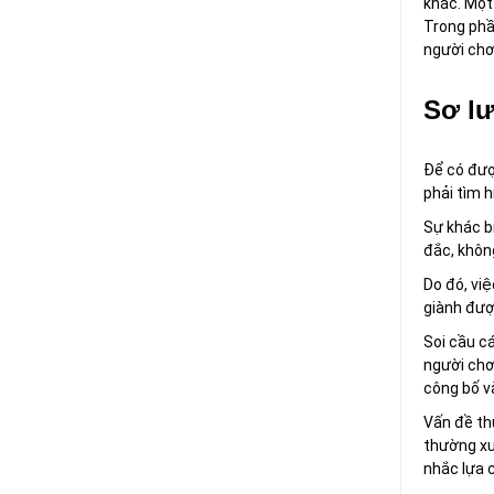
khác. Một 
Trong phầ
người chơ
Sơ lư
Để có được
phải tìm h
Sự khác b
đắc, khôn
Do đó, việ
giành đượ
Soi cầu cá
người chơ
công bố v
Vấn đề th
thường xuy
nhắc lựa 