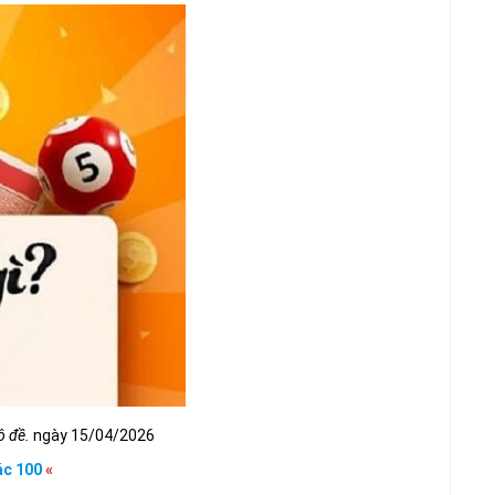
ô đề.
ngày 15/04/2026
ác 100
«