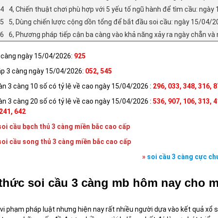
4, Chiến thuật chơi phù hợp với 5 yếu tố ngũ hành để tìm cầu: ngày
5, Dùng chiến lược cộng dồn tổng để bắt đầu soi cầu: ngày 15/04/
6, Phương pháp tiếp cận ba càng vào khả năng xảy ra ngày chẵn và 
 càng ngày 15/04/2026:
925
ặp 3 càng ngày 15/04/2026:
052, 545
àn 3 càng 10 số có tỷ lệ về cao ngày 15/04/2026 :
296, 033, 348, 316, 8
àn 3 càng 20 số có tỷ lệ về cao ngày 15/04/2026 :
536, 907, 106, 313, 4
 241, 642
soi cầu bạch thủ 3 càng miền bắc cao cấp
soi cầu song thủ 3 càng miền bắc cao cấp
»
soi cầu 3 càng cực ch
thức soi cầu 3 càng mb hôm nay cho m
 vi phạm pháp luật nhưng hiện nay rất nhiều người dựa vào kết quả xổ 