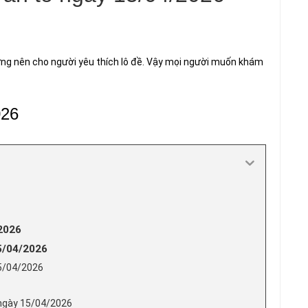
ựng nên cho người yêu thích lô đề. Vậy mọi người muốn khám
026
/2026
15/04/2026
15/04/2026
 ngày 15/04/2026