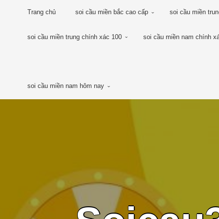
Skip
Trang chủ
soi cầu miền bắc cao cấp
soi cầu miền tru
to
content
soi cầu miền trung chính xác 100
soi cầu miền nam chính x
soi cầu miền nam hôm nay