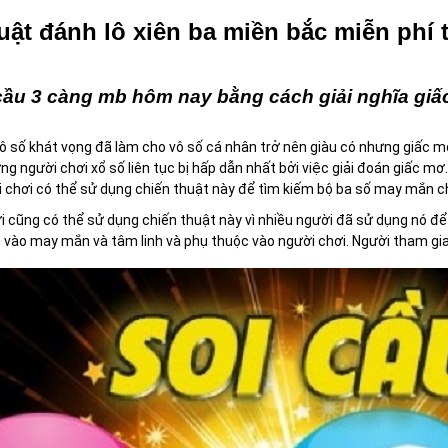
uật đánh lô xiên ba miền bắc miễn phí t
 cầu 3 càng mb hôm nay bằng cách giải nghĩa giấ
 vô số khát vọng đã làm cho vô số cá nhân trở nên giàu có nhưng giấc m
ững người chơi xổ số liên tục bị hấp dẫn nhất bởi việc giải đoán giấc 
i chơi có thể sử dụng chiến thuật này để tìm kiếm bộ ba số may mắn ch
i cũng có thể sử dụng chiến thuật này vì nhiều người đã sử dụng nó đ
 vào may mắn và tâm linh và phụ thuộc vào người chơi. Người tham gia