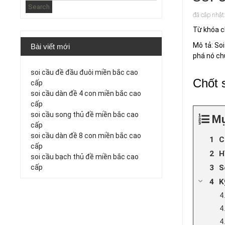
Search
đã câp nhật
Từ khóa c
Mô tả: So
Bài viết mới
phá nó ch
soi cầu đề đầu đuôi miền bắc cao
Chốt 
cấp
soi cầu dàn đề 4 con miền bắc cao
cấp
soi cầu song thủ đề miền bắc cao
Mụ
cấp
soi cầu dàn đề 8 con miền bắc cao
C
cấp
H
soi cầu bạch thủ đề miền bắc cao
S
cấp
K