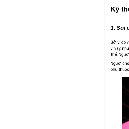
Kỹ th
1, Soi
Bởi vì có
vì vậy, nh
thể. Ngườ
Người chơ
phụ thuộc