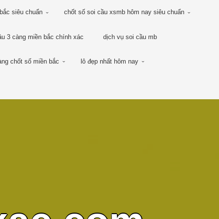
 bắc siêu chuẩn
chốt số soi cầu xsmb hôm nay siêu chuẩn
ầu 3 càng miền bắc chính xác
dịch vụ soi cầu mb
àng chốt số miền bắc
lô đẹp nhất hôm nay