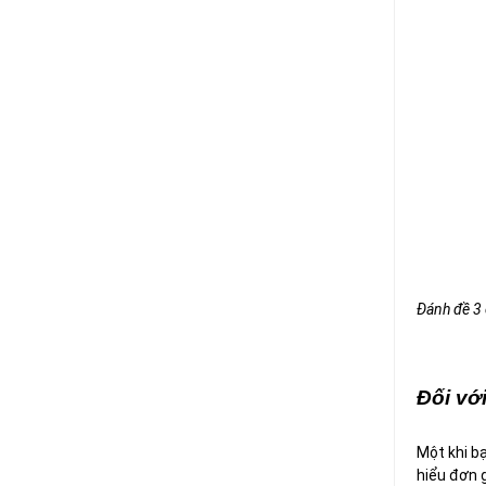
Đánh đề 3 
Đối với
Một khi bạ
hiểu đơn 