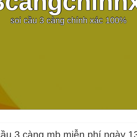
3cangchinh
soi cầu 3 càng chính xác 100%
cầu 3 càng mb miễn phí ngày 1