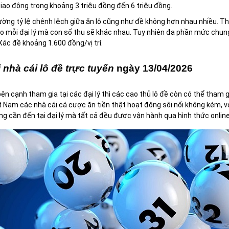
iao động trong khoảng 3 triệu đồng đến 6 triệu đồng.
ờng tỷ lệ chênh lệch giữa ăn lô cũng như đề không hơn nhau nhiều. Thế
ào mỗi đại lý mà con số thu sẽ khác nhau. Tuy nhiên đa phần mức chung
. Xác đề khoảng 1.600 đồng/vị trí.
 nhà cái lô đề trực tuyến
ngày 13/04/2026
ên cạnh tham gia tại các đại lý thì các cao thủ lô đề còn có thể tham 
ệt Nam các nhà cái cá cược ăn tiền thật hoạt động sôi nổi không kém, v
ông cần đến tại đại lý mà tất cả đều được vận hành qua hình thức onlin