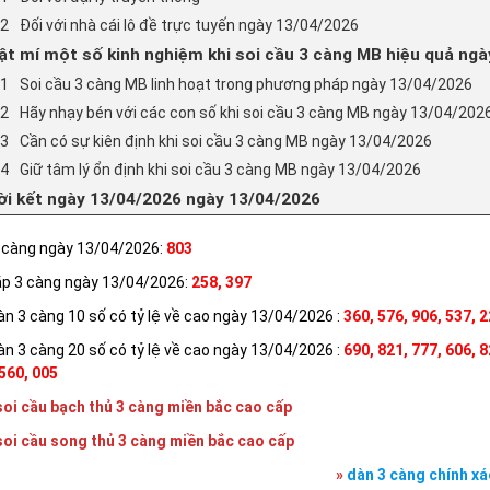
Đối với nhà cái lô đề trực tuyến ngày 13/04/2026
ật mí một số kinh nghiệm khi soi cầu 3 càng MB hiệu quả ng
Soi cầu 3 càng MB linh hoạt trong phương pháp ngày 13/04/2026
Hãy nhạy bén với các con số khi soi cầu 3 càng MB ngày 13/04/202
Cần có sự kiên định khi soi cầu 3 càng MB ngày 13/04/2026
Giữ tâm lý ổn định khi soi cầu 3 càng MB ngày 13/04/2026
ời kết ngày 13/04/2026 ngày 13/04/2026
 càng ngày 13/04/2026:
803
ặp 3 càng ngày 13/04/2026:
258, 397
àn 3 càng 10 số có tỷ lệ về cao ngày 13/04/2026 :
360, 576, 906, 537, 2
àn 3 càng 20 số có tỷ lệ về cao ngày 13/04/2026 :
690, 821, 777, 606, 8
 560, 005
soi cầu bạch thủ 3 càng miền bắc cao cấp
soi cầu song thủ 3 càng miền bắc cao cấp
»
dàn 3 càng chính xá