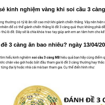
sẻ kinh nghiệm vàng khi soi cầu 3 càn
àng thường có tỷ lệ ăn rất cao một khi giành chiến thắng. Vậy nên hiệ
 nhiên để có thể giành chiến thắng lô đề 3 càng quả thực không phải dễ
 thủ lô đề. Đây sẽ là chìa khóa trao tay giúp anh em an tâm hơn cho k
đề 3 càng ăn bao nhiêu? ngày 13/04/2
 tìm hiểu kinh nghiệm
soi cầu 3 càng MB
hiệu quả bạn hãy cùng điểm qu
ớc chân vào giới hoặc bắt đầu tham gia lô đề 3 càng thường hay thắc 
 từng đại lý hoặc nhà cái mà bạn tham gia. Cụ thể điển hình như: