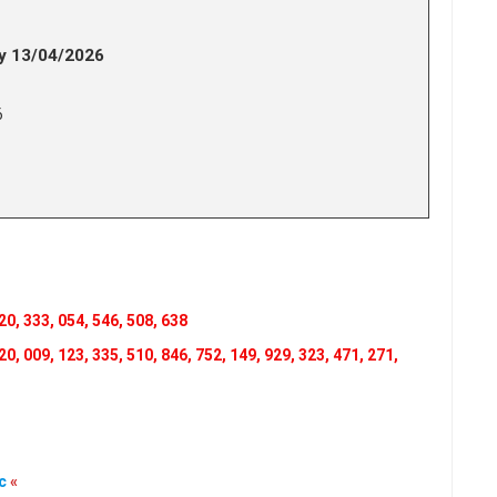
ày 13/04/2026
6
20, 333, 054, 546, 508, 638
20, 009, 123, 335, 510, 846, 752, 149, 929, 323, 471, 271,
c
«