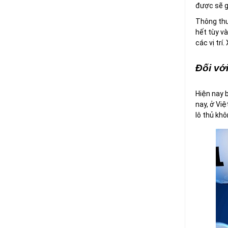
được sẽ g
Thông thư
hết tùy v
các vị trí
Đối với
Hiện nay b
nay, ở Vi
lô thủ kh