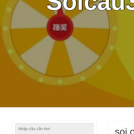
Soicau
soi 