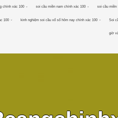
ng chính xác 100
soi cầu miền nam chính xác 100
soi cầu miền
ác 100
kinh nghiệm soi cầu xổ số hôm nay chính xác 100
Soi c
giờ v