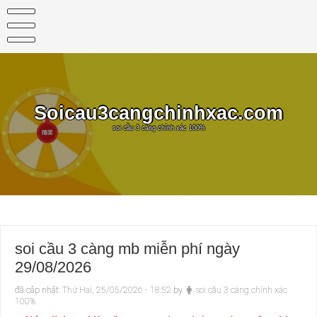
Skip
to
content
Soicau3cangchinhxac.com
soi cầu 3 càng chính xác 100%
soi cầu 3 càng mb miễn phí ngày
29/08/2026
đã câp nhật:
Thứ Hai, 25/05/2026 - 18:52
by
soi cầu 3 càng chính xác
100%