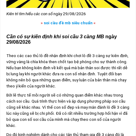
Kiên trì tìm hiểu các con số
ngày 29/08/2026
»
soi cầu đề mb siêu chuẩn
«
Cần có sự kiên định khi soi cầu 3 càng MB
ngày
29/08/2026
Theo các cao thủ lô đề nhận định khi chơi lô đề 3 càng sự kiên định,
vững vàng là chìa khóa then chốt tạo bệ phóng cho sự thành công.
Nếu bạn không kiên định về kết quả mà bản thân soi được thì rất dễ
bị lung lay khi người khác đưa ra con số nhận định. Tuyệt đối bạn
không nên bỏ qua những quan điểm, suy luận của bản thân mà chạy
theo ý kiến của người khác.
Bởi lẽ thực tế mỗi người sẽ có những quan điểm khác nhau trong
cách soi cầu. Quá trình thực hiện và áp dụng phương pháp soi cầu
cũng sẽ khác nhau. Vì thế con số đẹp và may mắn đánh lô đề 3 càng
lúc này cũng sẽ bị chi phối. Đã có rất nhiều trường hợp hối hận vì đã
bỏ qua con số soi cầu của mình mà chạy theo con số của người
khác.
Do đó kinh nghiệm dành cho các tân thủ tham gia đề 3 càng đó là