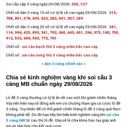
Soi cầu cặp 3 càng ngày 29/08/2026:
303, 137
Chốt số dàn 3 càng 10 số có tỷ lệ về cao ngày 29/08/2026 :
315,
788, 851, 578, 435, 622, 282, 541, 027, 249
Chốt số dàn 3 càng 20 số có tỷ lệ về cao ngày 29/08/2026 :
341,
114, 996, 425, 859, 341, 792, 065, 445, 651, 294, 073, 180, 795,
912, 532, 686, 563, 772, 701
Chốt số :
soi cầu bạch thủ 3 càng miền bắc cao cấp
Chốt số :
soi cầu song thủ 3 càng miền bắc cao cấp
»
dàn 3 càng chính xác
«
Chia sẻ kinh nghiệm vàng khi soi cầu 3
càng MB chuẩn ngày 29/08/2026
Lô đề 3 càng thường có tỷ lệ ăn rất cao một khi giành chiến thắng.
Vậy nên hiện nay số đông anh em ưa chuộng tham gia cá cược lô đề
3 càng. Tuy nhiên để có thể giành chiến thắng lô đề 3 càng quả thực
không phải dễ. Do đó bạn hãy tìm hiểu kinh nghiệm vàng khi
soi cầu
3 càng MB
từ cao thủ lô đề. Đây sẽ là chìa khóa trao tay giúp anh
em an tâm hơn cho kết quả cược.