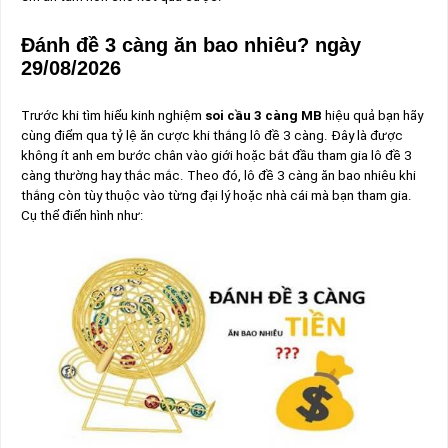
Đánh đề 3 càng ăn bao nhiêu? ngày
29/08/2026
Trước khi tìm hiểu kinh nghiệm
soi cầu 3 càng MB
hiệu quả bạn hãy
cùng điểm qua tỷ lệ ăn cược khi thắng lô đề 3 càng. Đây là được
không ít anh em bước chân vào giới hoặc bắt đầu tham gia lô đề 3
càng thường hay thắc mắc. Theo đó, lô đề 3 càng ăn bao nhiêu khi
thắng còn tùy thuộc vào từng đại lý hoặc nhà cái mà bạn tham gia.
Cụ thể điển hình như: