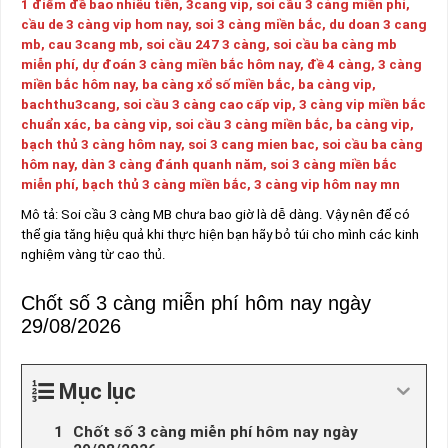
1 điểm đề bao nhiêu tiền, 3cang vip, soi cầu 3 càng miền phí,
cầu de 3 càng vip hom nay, soi 3 càng miền bắc, du doan 3 cang
mb, cau 3cang mb, soi cầu 247 3 càng, soi cầu ba càng mb
miễn phí, dự đoán 3 càng miền bắc hôm nay, đề 4 càng, 3 càng
miền bắc hôm nay, ba càng xổ số miền bắc, ba càng vip,
bachthu3cang, soi cầu 3 càng cao cấp vip, 3 càng vip miền bắc
chuẩn xác, ba càng vip, soi cầu 3 càng miền bắc, ba càng vip,
bạch thủ 3 càng hôm nay, soi 3 cang mien bac, soi cầu ba càng
hôm nay, dàn 3 càng đánh quanh năm, soi 3 càng miền bắc
miễn phí, bạch thủ 3 càng miền bắc, 3 càng vip hôm nay mn
Mô tả: Soi cầu 3 càng MB chưa bao giờ là dễ dàng. Vậy nên để có
thể gia tăng hiệu quả khi thực hiện bạn hãy bỏ túi cho mình các kinh
nghiệm vàng từ cao thủ.
Chốt số 3 càng miễn phí hôm nay ngày
29/08/2026
Mục lục
Chốt số 3 càng miễn phí hôm nay ngày