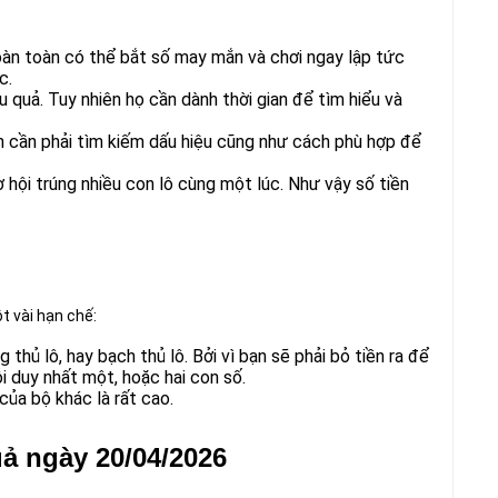
oàn toàn có thể bắt số may mắn và chơi ngay lập tức
ợc.
 quả. Tuy nhiên họ cần dành thời gian để tìm hiểu và
ạn cần phải tìm kiếm dấu hiệu cũng như cách phù hợp để
 hội trúng nhiều con lô cùng một lúc. Như vậy số tiền
t vài hạn chế:
thủ lô, hay bạch thủ lô. Bởi vì bạn sẽ phải bỏ tiền ra để
ôi duy nhất một, hoặc hai con số.
của bộ khác là rất cao.
ả ngày 20/04/2026