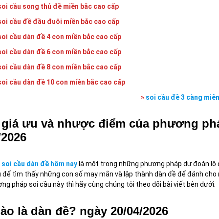
soi cầu song thủ đề miền bắc cao cấp
soi cầu đề đầu đuôi miền bắc cao cấp
soi cầu dàn đề 4 con miền bắc cao cấp
soi cầu dàn đề 6 con miền bắc cao cấp
soi cầu dàn đề 8 con miền bắc cao cấp
soi cầu dàn đề 10 con miền bắc cao cấp
»
soi cầu đề 3 càng miễn
giá ưu và nhược điểm của phương phá
/2026
i
soi cầu dàn đề hôm nay
là một trong những phương pháp dự đoán lô đ
 để tìm thấy những con số may mắn và lập thành dàn đề để đánh cho n
ng pháp soi cầu này thì hãy cùng chúng tôi theo dõi bài viết bên dưới.
ào là dàn đề? ngày 20/04/2026