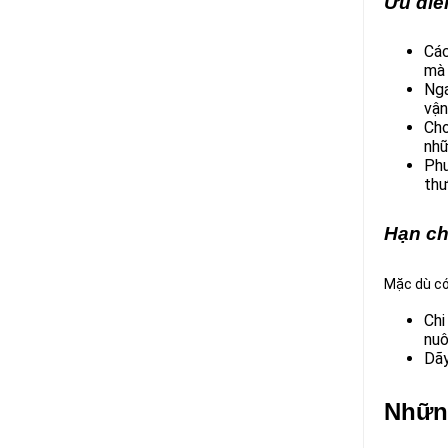
Ưu đi
Các
mà 
Nga
vận
Chơ
nhữ
Phư
thư
Hạn c
Mặc dù có
Chi
nuô
Dãy
Những