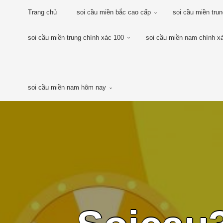
Skip
Trang chủ
soi cầu miền bắc cao cấp
soi cầu miền tru
to
content
soi cầu miền trung chính xác 100
soi cầu miền nam chính x
soi cầu miền nam hôm nay