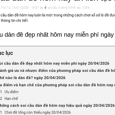
:
Thứ Tư, 14/01/2026 - 18:37
by
soi cầu 3 càng chính xác 100%
i cầu dàn đề hôm nay luôn là một trong những cách chơi xổ số lô đề đượ
thông tin chi tiết.
ầu dàn đề đẹp nhất hôm nay miễn phí ngày
c lục
oi cầu dàn đề đẹp nhất hôm nay miễn phí ngày 20/04/2026
ánh giá ưu và nhược điểm của phương pháp soi cầu dàn đề h
hế nào là dàn đề? ngày 20/04/2026
u điểm và hạn chế của phương pháp soi cầu dàn đề hôm nay
Ưu điểm
Hạn chế
hững cách soi cầu dàn đề hôm nay hiệu quả ngày 20/04/2026
Chơi đề tổng còn thiếu ngày 20/04/2026