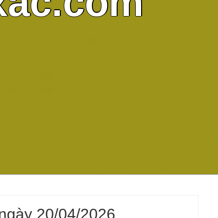
xac.com
 ngày 20/04/2026