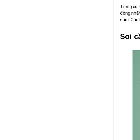
Trong xổ 
đông nhất
sao? Câu 
Soi c