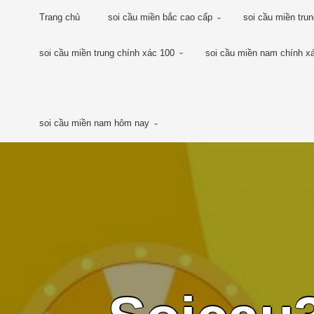
Skip
Trang chủ
soi cầu miền bắc cao cấp
soi cầu miền tru
to
content
soi cầu miền trung chính xác 100
soi cầu miền nam chính x
soi cầu miền nam hôm nay