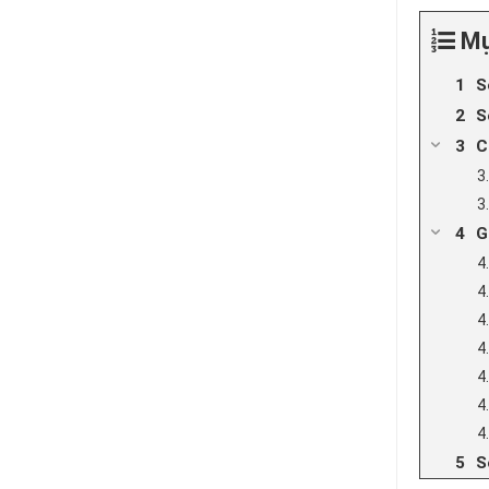
Mụ
S
S
C
G
S