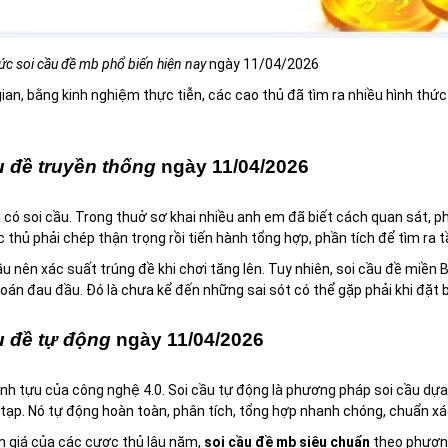
hức soi cầu đề mb phổ biến hiện nay
ngày 11/04/2026
gian, bằng kinh nghiệm thực tiễn, các cao thủ đã tìm ra nhiều hình thứ
u đề truyền thống
ngày 11/04/2026
à có soi cầu. Trong thuở sơ khai nhiều anh em đã biết cách quan sát, p
thủ phải chép thận trọng rồi tiến hành tổng hợp, phần tích để tìm ra t
u nên xác suất trúng đề khi chơi tăng lên. Tuy nhiên, soi cầu đề miền 
toán đau đầu. Đó là chưa kể đến những sai sót có thể gặp phải khi đặt b
u đề tự động
ngày 11/04/2026
ành tựu của công nghệ 4.0. Soi cầu tự động là phương pháp soi cầu dự
tạp. Nó tự động hoàn toàn, phân tích, tổng hợp nhanh chóng, chuẩn xác,
 giá của các cược thủ lâu năm,
soi cầu đề mb siêu chuẩn
theo phương