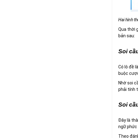
Hai hình t
Qua thời 
bản sau:
Soi cầ
Có lô đề l
buộc cược 
Nhờ soi cầ
phải tính 
Soi cầ
Đây là th
ngữ phức 
Theo đánh