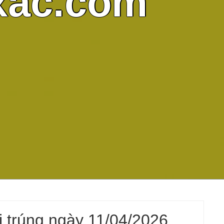
xac.com
i trúng ngày 11/04/2026