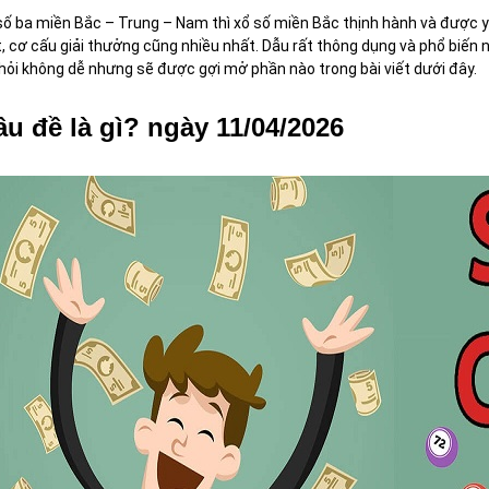
số ba miền Bắc – Trung – Nam thì xổ số miền Bắc thịnh hành và được y
, cơ cấu giải thưởng cũng nhiều nhất. Dẫu rất thông dụng và phổ biến
hỏi không dễ nhưng sẽ được gợi mở phần nào trong bài viết dưới đây.
ầu đề là gì? ngày 11/04/2026