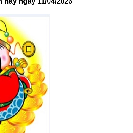
n nay ngày 11/04/2026