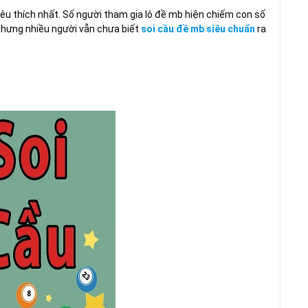
êu thích nhất. Số người tham gia lô đề mb hiện chiếm con số
 nhưng nhiều người vẫn chưa biết
soi cầu đề mb siêu chuẩn
ra