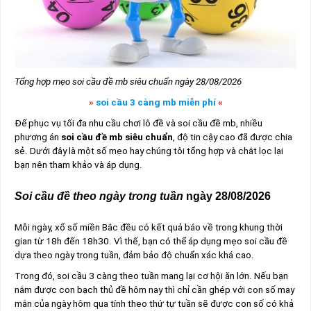
Tổng hợp mẹo soi cầu đề mb siêu chuẩn ngày 28/08/2026
»
soi cầu 3 càng mb miễn phí
«
Để phục vụ tối đa nhu cầu chơi lô đề và soi cầu đề mb, nhiều
phương án
soi cầu đề mb siêu chuẩn
, độ tin cậy cao đã được chia
sẻ. Dưới đây là một số mẹo hay chúng tôi tổng hợp và chắt lọc lại
bạn nên tham khảo và áp dụng.
Soi cầu đề theo ngày trong tuần
ngày 28/08/2026
Mỗi ngày, xổ số miền Bắc đều có kết quả báo về trong khung thời
gian từ 18h đến 18h30. Vì thế, bạn có thể áp dụng mẹo soi cầu đề
dựa theo ngày trong tuần, đảm bảo độ chuẩn xác khá cao.
Trong đó, soi cầu 3 càng theo tuần mang lại cơ hội ăn lớn. Nếu bạn
nắm được con bạch thủ đề hôm nay thì chỉ cần ghép với con số may
mắn của ngày hôm qua tính theo thứ tự tuần sẽ được con số có khả