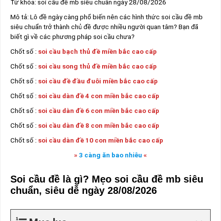
Từ khóa: soi cầu đề mb siêu chuẩn ngày 28/08/2026
Mô tả: Lô đề ngày càng phổ biến nên các hình thức soi cầu đề mb
siêu chuẩn trở thành chủ đề được nhiều người quan tâm? Bạn đã
biết gì về các phương pháp soi cầu chưa?
Chốt số :
soi cầu bạch thủ đề miền bắc cao cấp
Chốt số :
soi cầu song thủ đề miền bắc cao cấp
Chốt số :
soi cầu đề đầu đuôi miền bắc cao cấp
Chốt số :
soi cầu dàn đề 4 con miền bắc cao cấp
Chốt số :
soi cầu dàn đề 6 con miền bắc cao cấp
Chốt số :
soi cầu dàn đề 8 con miền bắc cao cấp
Chốt số :
soi cầu dàn đề 10 con miền bắc cao cấp
»
3 càng ăn bao nhiêu
«
Soi cầu đề là gì? Mẹo soi cầu đề mb siêu
chuẩn, siêu dễ ngày 28/08/2026