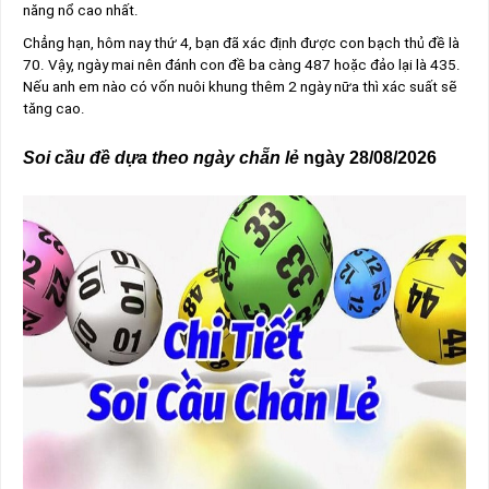
năng nổ cao nhất.
Chẳng hạn, hôm nay thứ 4, bạn đã xác định được con bạch thủ đề là
70. Vậy, ngày mai nên đánh con đề ba càng 487 hoặc đảo lại là 435.
Nếu anh em nào có vốn nuôi khung thêm 2 ngày nữa thì xác suất sẽ
tăng cao.
Soi cầu đề dựa theo ngày chẵn lẻ
ngày 28/08/2026