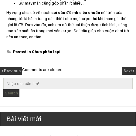
Sự may mắn cũng góp phần ít nhiều.
Hy vọng chia sẻ về cách
soi cầu đề mb siêu chuẩn
nói trên của
chúng tôi là hành trang cần thiết cho mọi cược thủ khi tham gia thế
giới lô đề. Dựa vào đó, anh em có thể cải thiện được tình hình, nâng
cao xác suất ăn trong mọi ván cược. Soi cầu giúp cho cuộc chơi trở
nên an toàn, an tâm.
Posted in Chưa phân loại
Comments are closed.
Previous
Next
Search
Bài viết mới