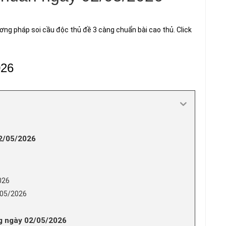
g pháp soi cầu độc thủ đề 3 càng chuẩn bài cao thủ. Click
026
02/05/2026
026
/05/2026
g ngày 02/05/2026