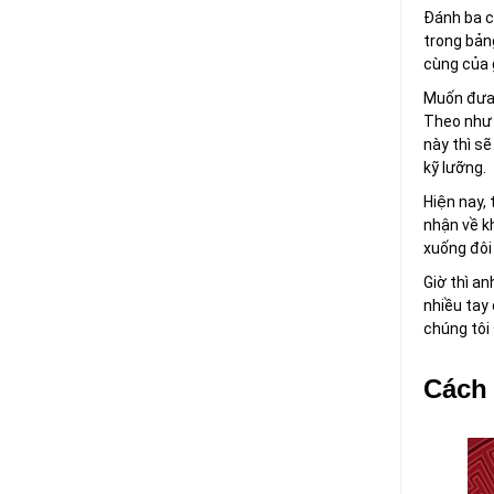
Đánh ba cà
trong bảng
cùng của g
Muốn đưa 
Theo như 
này thì s
kỹ lưỡng.
Hiện nay, 
nhận về kh
xuống đôi 
Giờ thì an
nhiều tay
chúng tôi
Cách 