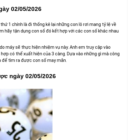
ày 02/05/2026
ứ 1 chính là đi thống kê lại những con lô rơi mang tỷ lệ về
 em hãy tận dụng con số đó kết hợp với các con số khác nhau
 do máy sẽ thực hiện nhiệm vụ này. Anh em truy cập vào
 hợp có thể xuất hiện của 3 càng. Dựa vào những gì mà công
n để tìm ra được con số may mắn.
ược
ngày 02/05/2026