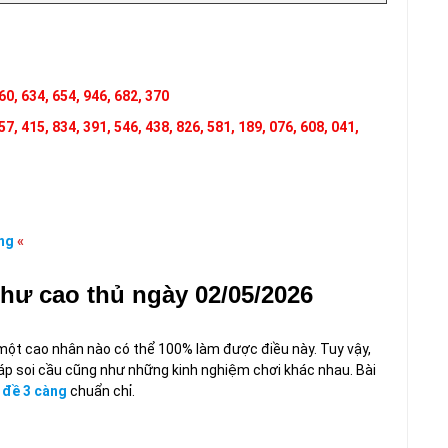
60, 634, 654, 946, 682, 370
57, 415, 834, 391, 546, 438, 826, 581, 189, 076, 608, 041,
àng
«
như cao thủ ngày 02/05/2026
một cao nhân nào có thể 100% làm được điều này. Tuy vậy,
áp soi cầu cũng như những kinh nghiệm chơi khác nhau. Bài
 đề 3 càng
chuẩn chỉ.