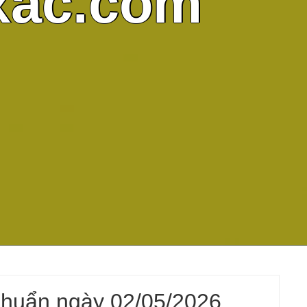
xac.com
 chuẩn ngày 02/05/2026