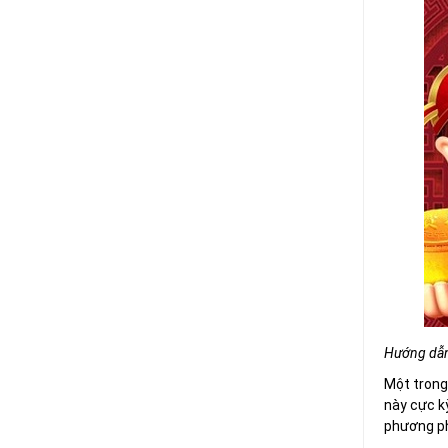
Hướng dẫn 
Một trong
này cực k
phương ph