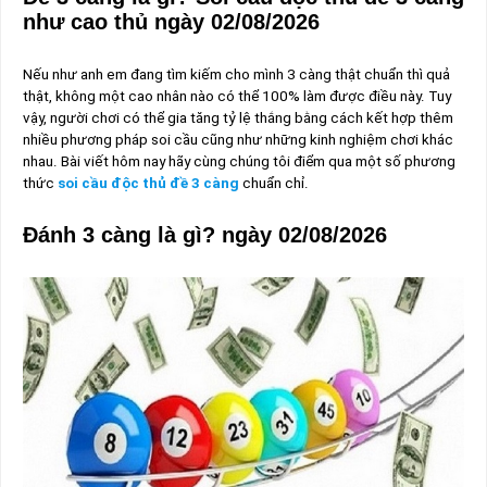
như cao thủ ngày 02/08/2026
Nếu như anh em đang tìm kiếm cho mình 3 càng thật chuẩn thì quả
thật, không một cao nhân nào có thể 100% làm được điều này. Tuy
vậy, người chơi có thể gia tăng tỷ lệ thắng bằng cách kết hợp thêm
nhiều phương pháp soi cầu cũng như những kinh nghiệm chơi khác
nhau. Bài viết hôm nay hãy cùng chúng tôi điểm qua một số phương
thức
soi cầu độc thủ đề 3 càng
chuẩn chỉ.
Đánh 3 càng là gì? ngày 02/08/2026