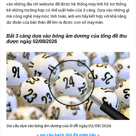
vào những địa chỉ website để được hệ thống máy tính hỗ trợ thống
kê những trường hợp có thể xuất hiện của 3 càng. Dựa vào những gì
mà công nghệ máy móc tính toán, anh em hãy kết hợp với khả năng
dự đoán của bản thân để tìm ra được con số may mắn.
Bắt 3 càng dựa vào bóng âm dương của tổng đề thu
được
ngày 02/08/2026
Soi cầu dựa vào bóng âm dương của lô đề
ngày 02/08/2026
»
soi cầu bạch thủ đề miền bắc
«