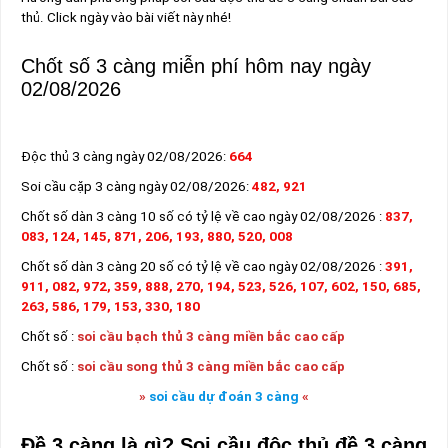
thủ. Click ngày vào bài viết này nhé!
Chốt số 3 càng miễn phí hôm nay ngày
02/08/2026
Độc thủ 3 càng ngày 02/08/2026:
664
Soi cầu cặp 3 càng ngày 02/08/2026:
482, 921
Chốt số dàn 3 càng 10 số có tỷ lệ về cao ngày 02/08/2026 :
837,
083, 124, 145, 871, 206, 193, 880, 520, 008
Chốt số dàn 3 càng 20 số có tỷ lệ về cao ngày 02/08/2026 :
391,
911, 082, 972, 359, 888, 270, 194, 523, 526, 107, 602, 150, 685,
263, 586, 179, 153, 330, 180
Chốt số :
soi cầu bạch thủ 3 càng miền bắc cao cấp
Chốt số :
soi cầu song thủ 3 càng miền bắc cao cấp
»
soi cầu dự đoán 3 càng
«
Đề 3 càng là gì? Soi cầu độc thủ đề 3 càng