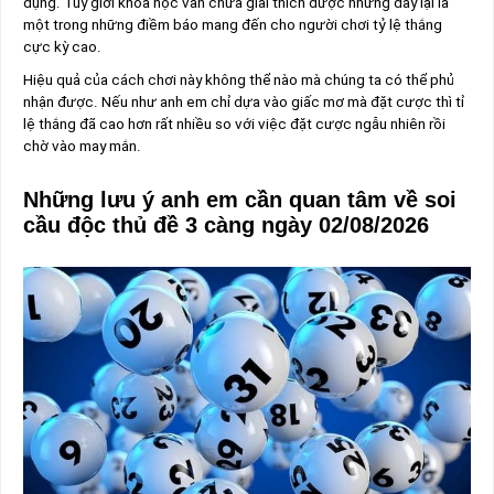
dụng. Tuy giới khoa học vẫn chưa giải thích được nhưng đây lại là
một trong những điềm báo mang đến cho người chơi tỷ lệ thắng
cực kỳ cao.
Hiệu quả của cách chơi này không thể nào mà chúng ta có thể phủ
nhận được. Nếu như anh em chỉ dựa vào giấc mơ mà đặt cược thì tỉ
lệ thắng đã cao hơn rất nhiều so với việc đặt cược ngẫu nhiên rồi
chờ vào may mắn.
Những lưu ý anh em cần quan tâm về soi
cầu độc thủ đề 3 càng ngày 02/08/2026