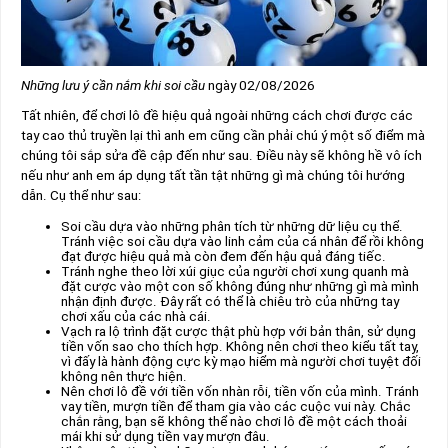
Những lưu ý cần nắm khi soi cầu
ngày 02/08/2026
Tất nhiên, để chơi lô đề hiệu quả ngoài những cách chơi được các
tay cao thủ truyền lại thì anh em cũng cần phải chú ý một số điểm mà
chúng tôi sắp sửa đề cập đến như sau. Điều này sẽ không hề vô ích
nếu như anh em áp dụng tất tần tật những gì mà chúng tôi hướng
dẫn. Cụ thể như sau:
Soi cầu dựa vào những phân tích từ những dữ liệu cụ thể.
Tránh việc soi cầu dựa vào linh cảm của cá nhân để rồi không
đạt được hiệu quả mà còn đem đến hậu quả đáng tiếc.
Tránh nghe theo lời xúi giục của người chơi xung quanh mà
đặt cược vào một con số không đúng như những gì mà mình
nhận định được. Đây rất có thể là chiêu trò của những tay
chơi xấu của các nhà cái.
Vạch ra lộ trình đặt cược thật phù hợp với bản thân, sử dụng
tiền vốn sao cho thích hợp. Không nên chơi theo kiểu tất tay,
vì đấy là hành động cực kỳ mạo hiểm mà người chơi tuyệt đối
không nên thực hiện.
Nên chơi lô đề với tiền vốn nhàn rỗi, tiền vốn của mình. Tránh
vay tiền, mượn tiền để tham gia vào các cuộc vui này. Chắc
chắn rằng, bạn sẽ không thể nào chơi lô đề một cách thoải
mái khi sử dụng tiền vay mượn đâu.