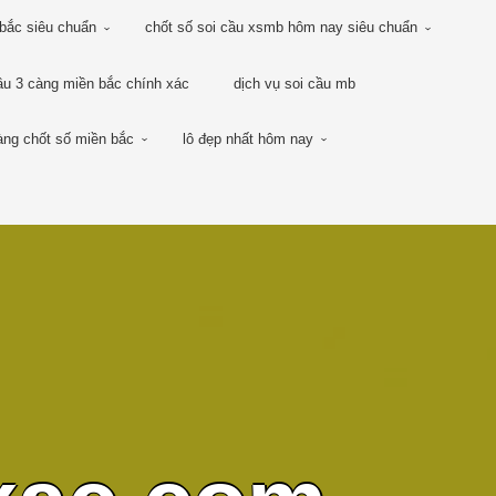
 bắc siêu chuẩn
chốt số soi cầu xsmb hôm nay siêu chuẩn
ầu 3 càng miền bắc chính xác
dịch vụ soi cầu mb
àng chốt số miền bắc
lô đẹp nhất hôm nay