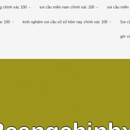
ng chính xác 100
soi cầu miền nam chính xác 100
soi cầu miền
ác 100
kinh nghiệm soi cầu xổ số hôm nay chính xác 100
Soi c
giờ v