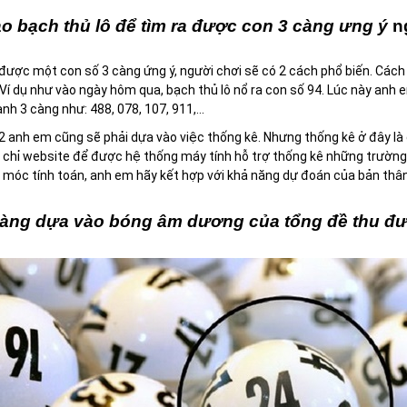
o bạch thủ lô để tìm ra được con 3 càng ưng ý
ng
được một con số 3 càng ứng ý, người chơi sẽ có 2 cách phổ biến. Cách th
 Ví dụ như vào ngày hôm qua, bạch thủ lô nổ ra con số 94. Lúc này anh
ành 3 càng như: 488, 078, 107, 911,…
2 anh em cũng sẽ phải dựa vào việc thống kê. Nhưng thống kê ở đây là
 chỉ website để được hệ thống máy tính hỗ trợ thống kê những trường
móc tính toán, anh em hãy kết hợp với khả năng dự đoán của bản thâ
càng dựa vào bóng âm dương của tổng đề thu đ