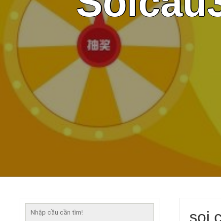
Soicau
soi 