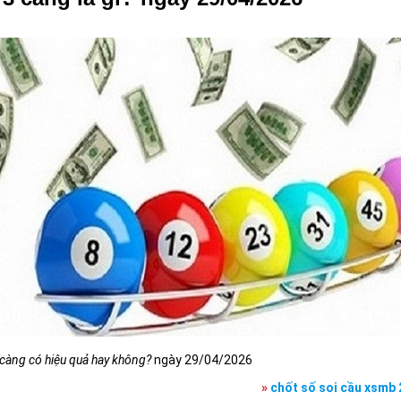
càng có hiệu quả hay không?
ngày 29/04/2026
»
chốt số soi cầu xsmb