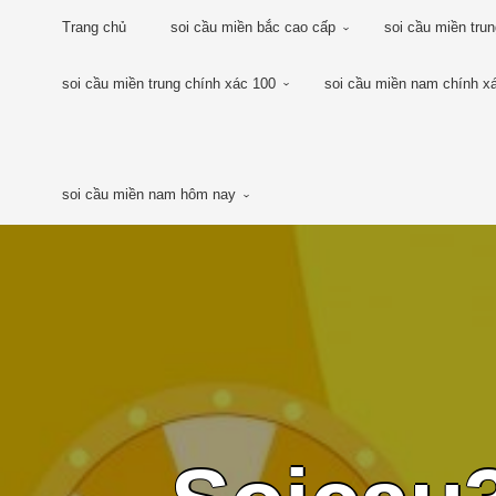
Skip
Trang chủ
soi cầu miền bắc cao cấp
soi cầu miền tru
to
content
soi cầu miền trung chính xác 100
soi cầu miền nam chính x
soi cầu miền nam hôm nay