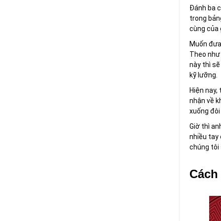
Đánh ba cà
trong bảng
cùng của g
Muốn đưa 
Theo như 
này thì s
kỹ lưỡng.
Hiện nay, 
nhận về kh
xuống đôi 
Giờ thì an
nhiều tay
chúng tôi
Cách 