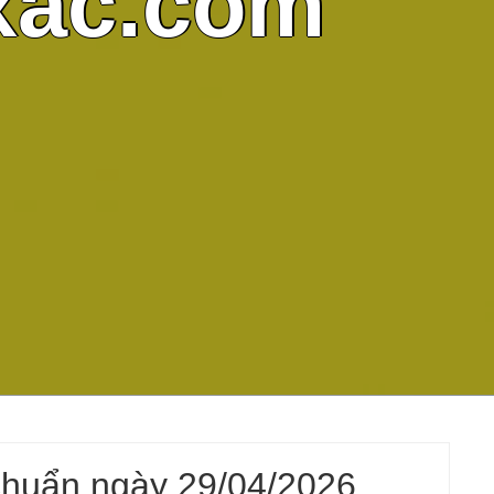
xac.com
 chuẩn ngày 29/04/2026