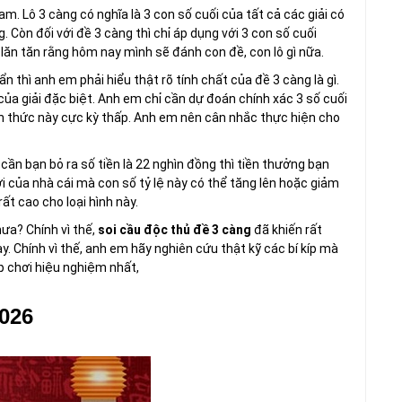
. Lô 3 càng có nghĩa là 3 con số cuối của tất cả các giải có
 Còn đối với đề 3 càng thì chỉ áp dụng với 3 con số cuối
 lăn tăn rằng hôm nay mình sẽ đánh con đề, con lô gì nữa.
n thì anh em phải hiểu thật rõ tính chất của đề 3 càng là gì.
của giải đặc biệt. Anh em chỉ cần dự đoán chính xác 3 số cuối
ình thức này cực kỳ thấp. Anh em nên cân nhắc thực hiện cho
ỉ cần bạn bỏ ra số tiền là 22 nghìn đồng thì tiền thưởng bạn
ơi của nhà cái mà con số tỷ lệ này có thể tăng lên hoặc giảm
ất cao cho loại hình này.
hưa? Chính vì thế,
soi cầu độc thủ đề 3 càng
đã khiến rất
. Chính vì thế, anh em hãy nghiên cứu thật kỹ các bí kíp mà
p chơi hiệu nghiệm nhất,
2026