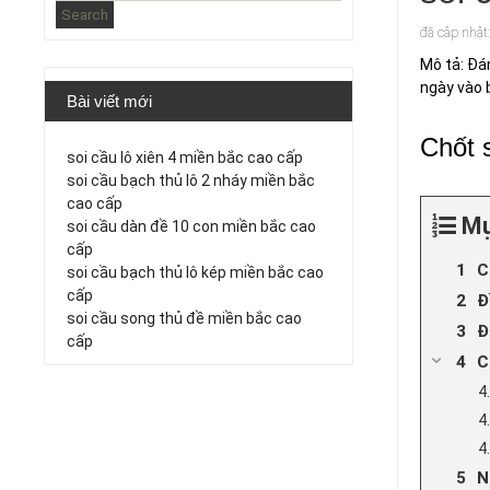
Search
đã câp nhật
Mô tả: Đá
ngày vào b
Bài viết mới
Chốt 
soi cầu lô xiên 4 miền bắc cao cấp
soi cầu bạch thủ lô 2 nháy miền bắc
cao cấp
Mụ
soi cầu dàn đề 10 con miền bắc cao
cấp
C
soi cầu bạch thủ lô kép miền bắc cao
cấp
Đ
soi cầu song thủ đề miền bắc cao
Đ
cấp
C
N