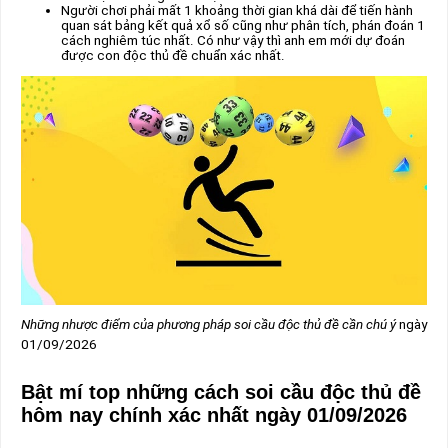
Người chơi phải mất 1 khoảng thời gian khá dài để tiến hành
quan sát bảng kết quả xổ số cũng như phân tích, phán đoán 1
cách nghiêm túc nhất. Có như vậy thì anh em mới dự đoán
được con độc thủ đề chuẩn xác nhất.
Những nhược điểm của phương pháp soi cầu độc thủ đề cần chú ý
ngày
01/09/2026
Bật mí top những cách soi cầu độc thủ đề
hôm nay chính xác nhất ngày 01/09/2026