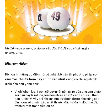
Ưu điểm của phương pháp soi cầu độc thủ đề cực chuẩn
ngày
01/09/2026
Nhược điểm
Bên cạnh những ưu điểm nổi bật nhất kể trên thì phương pháp
soi
cầu độc thủ đề hôm nay chính xác nhất
cũng có những nhược
điểm cần chú ý như sau:
Vì chỉ chọn lựa 1 con số duy nhất nên rủi ro của phương pháp
soi cầu này là rất lớn, lớn hơn nhiều so với cách soi cầu theo
dàn. Chính vì vậy chỉ khi anh em dự đoán được khả năng xác
định con số chuẩn xác nhất thì nên đầu tư đánh độc thủ đề,
tránh bị mất trắng tiền cược.