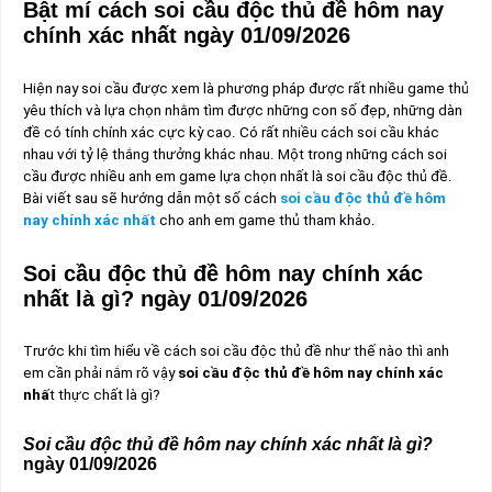
Bật mí cách soi cầu độc thủ đề hôm nay
chính xác nhất ngày 01/09/2026
Hiện nay soi cầu được xem là phương pháp được rất nhiều game thủ
yêu thích và lựa chọn nhằm tìm được những con số đẹp, những dàn
đề có tính chính xác cực kỳ cao. Có rất nhiều cách soi cầu khác
nhau với tỷ lệ thắng thưởng khác nhau. Một trong những cách soi
cầu được nhiều anh em game lựa chọn nhất là soi cầu độc thủ đề.
Bài viết sau sẽ hướng dẫn một số cách
soi cầu độc thủ đề hôm
nay chính xác nhất
cho anh em game thủ tham khảo.
Soi cầu độc thủ đề hôm nay chính xác
nhất là gì? ngày 01/09/2026
Trước khi tìm hiểu về cách soi cầu độc thủ đề như thế nào thì anh
em cần phải nắm rõ vậy
soi cầu độc thủ đề hôm nay chính xác
nhấ
t thực chất là gì?
Soi cầu độc thủ đề hôm nay chính xác nhất là gì?
ngày 01/09/2026