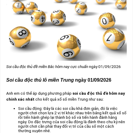
Soi cầu độc thủ đề miền Bắc hôm nay cực chuẩn
ngày 01/09/2026
Soi cầu độc thủ lô miền Trung
ngày 01/09/2026
Anh em có thể áp dụng phương pháp
soi cầu độc thủ đề hôm nay
chính xác nhất
cho kết quả xổ số miền Trung như sau:
Soi cầu động: Đây là các soi cầu khá đơn giản, đó là việc
người chơi chọn lựa 2 vị trí khác nhau trên bảng kết quả xổ số
rồi tiến hành ghép lại thành bộ số và tiến hành đánh hằng
ngày. Do đặc trưng của soi cầu động là đánh theo chu kỳ nên
người chơi cần phải thay đổi vị trí của cầu số một cách
thường xuyên nhé.