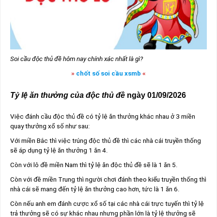
Soi cầu độc thủ đề hôm nay chính xác nhất là gì?
»
chốt số soi cầu xsmb
«
Tỷ lệ ăn thưởng của độc thủ đề
ngày 01/09/2026
Việc đánh cầu độc thủ đề có tỷ lệ ăn thưởng khác nhau ở 3 miền
quay thưởng xổ số như sau:
Với miền Bắc thì việc trúng độc thủ đề thì các nhà cái truyền thống
sẽ áp dụng tỷ lệ ăn thưởng 1 ăn 4.
Còn với lô đề miền Nam thì tỷ lệ ăn độc thủ đề sẽ là 1 ăn 5.
Còn với đề miền Trung thì người chơi đánh theo kiểu truyền thống thì
nhà cái sẽ mang đến tỷ lệ ăn thưởng cao hơn, tức là 1 ăn 6.
Còn nếu anh em đánh cược xổ số tại các nhà cái trực tuyến thì tỷ lệ
trả thưởng sẽ có sự khác nhau nhưng phần lớn là tỷ lệ thưởng sẽ