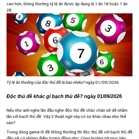
cao hơn, thông thường tỷ lệ ăn được áp dụng là 1 ăn 18 hoặc 1 ăn
28.
Tỷ lệ ăn thưởng của độc thủ đề là bao nhiêu?
ngày 01/09/2026
Độc thủ đề khác gì bạch thủ đề?
ngày 01/09/2026
Nếu như anh nghe lần đầu nghe độc thủ đề chắc chắn sẽ dễ nhầm
lẫn với bạch thủ đề. Vậy 2 thuật ngữ này có sự khác nhau như thế
nào?
Trong dòng game lô đề thông thường thì độc thủ đề với bạch thủ đề
đều sẽ có những điểm tương đồng như: Cùng hướng tới mục tiêu