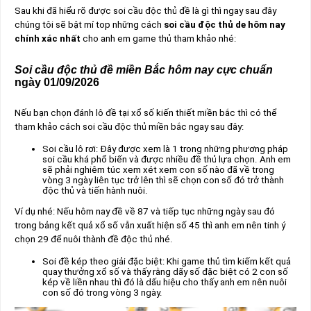
Sau khi đã hiểu rõ được soi cầu độc thủ đề là gì thì ngay sau đây
chúng tôi sẽ bật mí top những cách
soi cầu độc thủ de hôm nay
chính xác nhất
cho anh em game thủ tham khảo nhé:
Soi cầu độc thủ đề miền Bắc hôm nay cực chuẩn
ngày 01/09/2026
Nếu bạn chọn đánh lô đề tại xổ số kiến thiết miền bắc thì có thể
tham khảo cách soi cầu độc thủ miền bắc ngay sau đây:
Soi cầu lô rơi: Đây được xem là 1 trong những phương pháp
soi cầu khá phổ biến và được nhiều đề thủ lựa chọn. Anh em
sẽ phải nghiêm túc xem xét xem con số nào đã về trong
vòng 3 ngày liên tục trở lên thì sẽ chọn con số đó trở thành
độc thủ và tiến hành nuôi.
Ví dụ nhé: Nếu hôm nay đề về 87 và tiếp tục những ngày sau đó
trong bảng kết quả xổ số vẫn xuất hiện số 45 thì anh em nên tinh ý
chọn 29 để nuôi thành đề độc thủ nhé.
Soi đề kép theo giải đặc biệt: Khi game thủ tìm kiếm kết quả
quay thưởng xổ số và thấy rằng dãy số đặc biệt có 2 con số
kép về liền nhau thì đó là dấu hiệu cho thấy anh em nên nuôi
con số đó trong vòng 3 ngày.