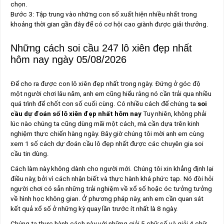
chọn.
Bước 3: Tập trung vào những con số xuất hiện nhiều nhất trong
khoảng thời gian gần đây để có cơ hội cao giành được giải thưởng.
Những cách soi cầu 247 lô xiên đẹp nhất
hôm nay ngày 05/08/2026
Để cho ra được con lô xiên đẹp nhất trong ngày. Đứng ở góc độ
một người chơi lâu năm, anh em cũng hiểu rằng nó cần trải qua nhiều
quá trình để chốt con số cuối cùng. Có nhiều cách để chúng ta
soi
cầu dự đoán số lô xiên đẹp nhất hôm nay
Tuy nhiên, không phải
lúc nào chúng ta cũng dùng mãi một cách, mà cần dựa trên kinh
nghiệm thực chiến hàng ngày. Bây giờ chúng tôi mời anh em cùng
xem 1 số cách dự đoán cầu lô đẹp nhất được các chuyên gia soi
cầu tin dùng.
Cách làm này không dành cho người mới. Chúng tôi xin khẳng định lại
điều này, bởi vì cách nhận biết và thực hành khá phức tạp. Nó đòi hỏi
người chơi có sẵn những trải nghiệm về xổ số hoặc óc tưởng tưởng
về hình học không gian. Ở phương pháp này, anh em cần quan sát
kết quả xổ số ở những kỳ quay lần trước ít nhất là 8 ngày.
Chúng ta thực hành cách này với những giải 5 chữ số và giải 4 chữ