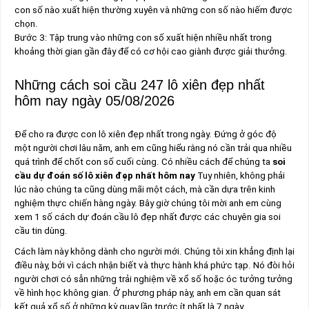
con số nào xuất hiện thường xuyên và những con số nào hiếm được
chọn.
Bước 3: Tập trung vào những con số xuất hiện nhiều nhất trong
khoảng thời gian gần đây để có cơ hội cao giành được giải thưởng.
Những cách soi cầu 247 lô xiên đẹp nhất
hôm nay ngày 05/08/2026
Để cho ra được con lô xiên đẹp nhất trong ngày. Đứng ở góc độ
một người chơi lâu năm, anh em cũng hiểu rằng nó cần trải qua nhiều
quá trình để chốt con số cuối cùng. Có nhiều cách để chúng ta
soi
cầu dự đoán số lô xiên đẹp nhất hôm nay
Tuy nhiên, không phải
lúc nào chúng ta cũng dùng mãi một cách, mà cần dựa trên kinh
nghiệm thực chiến hàng ngày. Bây giờ chúng tôi mời anh em cùng
xem 1 số cách dự đoán cầu lô đẹp nhất được các chuyên gia soi
cầu tin dùng.
Cách làm này không dành cho người mới. Chúng tôi xin khẳng định lại
điều này, bởi vì cách nhận biết và thực hành khá phức tạp. Nó đòi hỏi
người chơi có sẵn những trải nghiệm về xổ số hoặc óc tưởng tưởng
về hình học không gian. Ở phương pháp này, anh em cần quan sát
kết quả xổ số ở những kỳ quay lần trước ít nhất là 7 ngày.