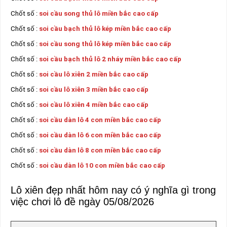
Chốt số :
soi cầu song thủ lô miền bắc cao cấp
Chốt số :
soi cầu bạch thủ lô kép miền bắc cao cấp
Chốt số :
soi cầu song thủ lô kép miền bắc cao cấp
Chốt số :
soi cầu bạch thủ lô 2 nháy miền bắc cao cấp
Chốt số :
soi cầu lô xiên 2 miền bắc cao cấp
Chốt số :
soi cầu lô xiên 3 miền bắc cao cấp
Chốt số :
soi cầu lô xiên 4 miền bắc cao cấp
Chốt số :
soi cầu dàn lô 4 con miền bắc cao cấp
Chốt số :
soi cầu dàn lô 6 con miền bắc cao cấp
Chốt số :
soi cầu dàn lô 8 con miền bắc cao cấp
Chốt số :
soi cầu dàn lô 10 con miền bắc cao cấp
Lô xiên đẹp nhất hôm nay có ý nghĩa gì trong
việc chơi lô đề ngày 05/08/2026