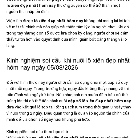
lô xiên đẹp nhất hôm nay
thường xuyên có thể trở thành một
nguồn thu nhập ổn định.
Việc tìm được
lô xiên đẹp nhất hôm nay
không chỉ mang lại lợi ích
về mặt tài chính mà còn giúp cải thiện tâm lý của người chơi. Khi có
trong tay những con số được lựa chọn kỹ càng, người chơi sẽ cảm
thấy tự tin hơn vào quyết định của mình, giảm bớt căng thẳng và lo
lắng.
Kinh nghiệm soi cầu khi nuôi lô xiên đẹp nhất
hôm nay ngày 05/08/2026
Đối với hình thức này, người chơi cần áp dụng chơi một cặp số duy
nhất mỗi ngày. Trong trường hợp, ngày đầu không thấy chúng về thì
cần đánh vào ngày kế tiếp. Nếu như, anh em muốn đảm bảo có thể
trúng lớn thì có thể tiến hành nuôi
cặp số
lô xiên đẹp nhất hôm nay
dựa vào kết quả lô top tại Rồng Bạch Kim trong thời gian 3 ngày thay
vì nuôi trong 2 ngày. Điều quan trọng là dựa vào nguồn tài chính của
mình để lựa chọn số ngày nuôi khung phù hợp.
Kinh nghiệm soi cầu theo bạc nhớ
Với hình thức
soi cầu
lô xiên đẹp nhất hôm nay
dựa trên bạc nhớ,