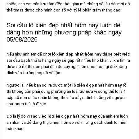
nhiên, anh em cần lưu tâm đến thời gian mà chúng về lâu dài mới có
thể tìm ra được cho mình con số với tỷ lệ phần trăm thắng cao.
Soi cầu lô xiên đẹp nhất hôm nay luôn dễ
dàng hơn những phương pháp khác ngày
05/08/2026
Nếu như anh em đã chơi
lô xiên đẹp nhất hôm nay
thì sẽ biết việc
soi cầu bạch thủ lô hàng ngày sẽ gặp rất nhiều khó khăn vì khi tìm ra
được lô rồi thì còn phải đắn đo suy nghĩ nên chọn con gì để không
dính vào trường hợp lô về lộn.
Ngược lại, nếu bạn soi ra được một
lô xiên đẹp nhất hôm nay
rồi
thì không cần phải dùng phương án loại trừ nữa vì song thủ lô là 1
cặp số nên chắc chắn không thể nào xảy ra tình huống về ngược
như bạch thủ lô được.
Đó là lý do vì sao việc
lô xiên đẹp nhất hôm nay
của anh em luôn
an nhàn và dễ dàng thực hiện hơn so với những cách đánh lô miền
bắc khác.