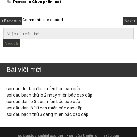
Posted in Chưa phân loại
Comments are closed.
Previous
Next
Search
Bài viết mới
soi cầu đề đầu đuôi miền bắc cao cấp
soi cầu bạch thủ lô 2 nháy miền bắc cao cấp
soi cầu dàn lô 8 con miền bắc cao cấp
soi cầu dàn lô 10 con miền bắc cao cấp
soi cầu bạch thủ 3 càng miền bắc cao cấp
soicau3cangchinhxac.com - soi cầu 3 miền chính xác cao