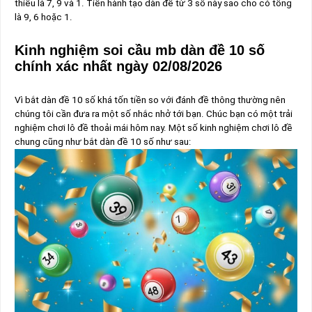
thiếu là 7, 9 và 1. Tiến hành tạo dàn đề từ 3 số này sao cho có tổng
là 9, 6 hoặc 1.
Kinh nghiệm soi cầu mb dàn đề 10 số
chính xác nhất ngày 02/08/2026
Vì bắt dàn đề 10 số khá tốn tiền so với đánh đề thông thường nên
chúng tôi cần đưa ra một số nhắc nhở tới bạn. Chúc bạn có một trải
nghiệm chơi lô đề thoải mái hôm nay. Một số kinh nghiệm chơi lô đề
chung cũng như bắt dàn đề 10 số như sau: