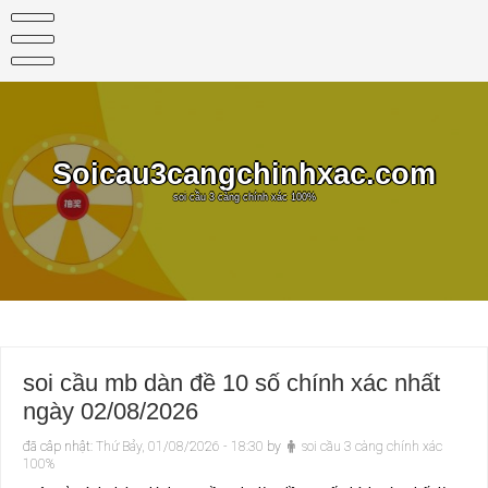
Skip
to
content
Soicau3cangchinhxac.com
soi cầu 3 càng chính xác 100%
soi cầu mb dàn đề 10 số chính xác nhất
ngày 02/08/2026
đã câp nhật:
Thứ Bảy, 01/08/2026 - 18:30
by
soi cầu 3 càng chính xác
100%