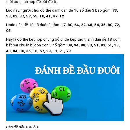
thời cơ thích hợp để bắt đề 6.
Lúc này, người chơi có thể đánh dàn đề 10 số đầu 3 bao gồm:
73,
58, 02, 87, 57, 55, 10, 41, 47, 12
Hoặc dàn đề 10 số đuôi 2 gồm:
17, 80, 64, 22, 48, 56, 35, 80, 72,
05
Hay là có thể kết hợp chúng bỏ đi đề kép tạo thành dàn đề 18 con
bất bại chuẩn bị đón con 3 nổ gồm:
09, 94, 88, 33, 51, 93, 61, 18,
43, 84, 30, 35, 18, 67, 29, 11, 71, 79
Dàn đề đầu 0 đuôi 0