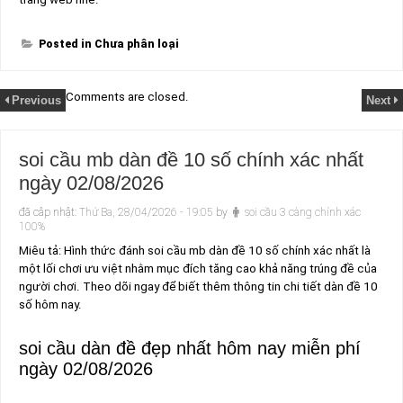
Posted in Chưa phân loại
Comments are closed.
Previous
Next
soi cầu mb dàn đề 10 số chính xác nhất
ngày 02/08/2026
đã câp nhật:
Thứ Ba, 28/04/2026 - 19:05
by
soi cầu 3 càng chính xác
100%
Miêu tả: Hình thức đánh soi cầu mb dàn đề 10 số chính xác nhất là
một lối chơi ưu việt nhằm mục đích tăng cao khả năng trúng đề của
người chơi. Theo dõi ngay để biết thêm thông tin chi tiết dàn đề 10
số hôm nay.
soi cầu dàn đề đẹp nhất hôm nay miễn phí
ngày 02/08/2026