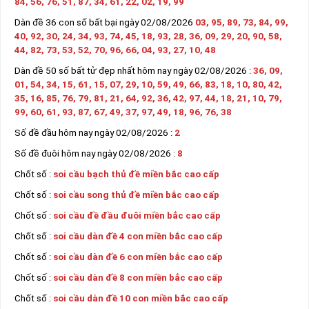
84, 56, 76, 51, 87, 34, 61, 22, 02, 19, 99
Dàn đề 36 con số bất bại ngày 02/08/2026
03, 95, 89, 73, 84, 99,
40, 92, 30, 24, 34, 93, 74, 45, 18, 93, 28, 36, 09, 29, 20, 90, 58,
44, 82, 73, 53, 52, 70, 96, 66, 04, 93, 27, 10, 48
Dàn đề 50 số bất tử đẹp nhất hôm nay ngày 02/08/2026 :
36, 09,
01, 54, 34, 15, 61, 15, 07, 29, 10, 59, 49, 66, 83, 18, 10, 80, 42,
35, 16, 85, 76, 79, 81, 21, 64, 92, 36, 42, 97, 44, 18, 21, 10, 79,
99, 60, 61, 93, 87, 67, 49, 37, 97, 49, 18, 96, 76, 38
Số đề đầu hôm nay ngày 02/08/2026 :
2
Số đề đuôi hôm nay ngày 02/08/2026 :
8
Chốt số :
soi cầu bạch thủ đề miền bắc cao cấp
Chốt số :
soi cầu song thủ đề miền bắc cao cấp
Chốt số :
soi cầu đề đầu đuôi miền bắc cao cấp
Chốt số :
soi cầu dàn đề 4 con miền bắc cao cấp
Chốt số :
soi cầu dàn đề 6 con miền bắc cao cấp
Chốt số :
soi cầu dàn đề 8 con miền bắc cao cấp
Chốt số :
soi cầu dàn đề 10 con miền bắc cao cấp