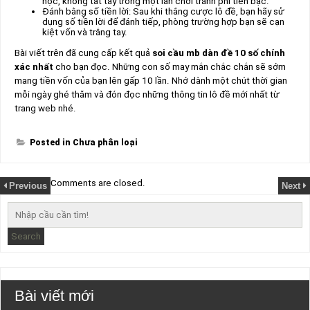
học, không tất tay trong một lần chơi tránh phí tiền bạc.
Đánh bằng số tiền lời: Sau khi thắng cược lô đề, bạn hãy sử
dụng số tiền lời để đánh tiếp, phòng trường hợp bạn sẽ cạn
kiệt vốn và trắng tay.
Bài viết trên đã cung cấp kết quả
soi cầu mb dàn đề 10 số chính
xác nhất
cho bạn đọc. Những con số may mắn chắc chắn sẽ sớm
mang tiền vốn của bạn lên gấp 10 lần. Nhớ dành một chút thời gian
mỗi ngày ghé thăm và đón đọc những thông tin lô đề mới nhất từ
trang web nhé.
Posted in Chưa phân loại
Comments are closed.
Previous
Next
Search
Bài viết mới