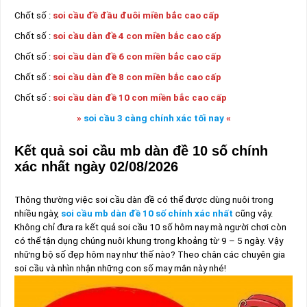
Chốt số :
soi cầu đề đầu đuôi miền bắc cao cấp
Chốt số :
soi cầu dàn đề 4 con miền bắc cao cấp
Chốt số :
soi cầu dàn đề 6 con miền bắc cao cấp
Chốt số :
soi cầu dàn đề 8 con miền bắc cao cấp
Chốt số :
soi cầu dàn đề 10 con miền bắc cao cấp
»
soi cầu 3 càng chính xác tối nay
«
Kết quả soi cầu mb dàn đề 10 số chính
xác nhất ngày 02/08/2026
Thông thường việc soi cầu dàn đề có thể được dùng nuôi trong
nhiều ngày,
soi cầu mb dàn đề 10 số chính xác nhất
cũng vậy.
Không chỉ đưa ra kết quả soi cầu 10 số hôm nay mà người chơi còn
có thể tận dụng chúng nuôi khung trong khoảng từ 9 – 5 ngày. Vậy
những bộ số đẹp hôm nay như thế nào? Theo chân các chuyên gia
soi cầu và nhìn nhận những con số may mắn này nhé!