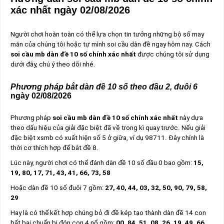
xác nhất ngày 02/08/2026
Người chơi hoàn toàn có thể lựa chọn tin tưởng những bộ số may
mắn của chúng tôi hoặc tự mình soi cầu dàn đề ngay hôm nay. Cách
soi cầu mb dàn đề 10 số chính xác nhất
được chúng tôi sử dụng
dưới đây, chú ý theo dõi nhé.
Phương pháp bắt dàn đề 10 số theo đầu 2, đuôi 6
ngày 02/08/2026
Phương pháp
soi cầu mb dàn đề 10 số chính xác nhất
này dựa
theo dấu hiệu của giải đặc biệt đã về trong kì quay trước. Nếu giải
đặc biệt xsmb có xuất hiện số 5 ở giữa, ví dụ 98711. Đây chính là
thời cơ thích hợp để bắt đề 8.
Lúc này, người chơi có thể đánh dàn đề 10 số đầu 0 bao gồm:
15,
19, 80, 17, 71, 43, 41, 66, 73, 58
Hoặc dàn đề 10 số đuôi 7 gồm:
27, 40, 44, 03, 32, 50, 90, 79, 58,
29
Hay là có thể kết hợp chúng bỏ đi đề kép tạo thành dàn đề 14 con
bất bại chuẩn bị đón con 4 nổ gồm:
00, 84, 51, 08, 26, 19, 49, 66,