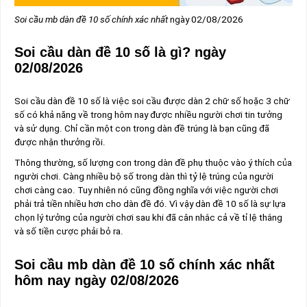
Soi cầu mb dàn đề 10 số chính xác nhất
ngày 02/08/2026
Soi cầu dàn đề 10 số là gì? ngày
02/08/2026
Soi cầu dàn đề 10 số là việc soi cầu được dàn 2 chữ số hoặc 3 chữ
số có khả năng về trong hôm nay được nhiều người chơi tin tưởng
và sử dụng. Chỉ cần một con trong dàn đề trúng là bạn cũng đã
được nhận thưởng rồi.
Thông thường, số lượng con trong dàn đề phụ thuộc vào ý thích của
người chơi. Càng nhiều bộ số trong dàn thì tỷ lệ trúng của người
chơi càng cao. Tuy nhiên nó cũng đồng nghĩa với việc người chơi
phải trả tiền nhiều hơn cho dàn đề đó. Vì vậy dàn đề 10 số là sự lựa
chọn lý tưởng của người chơi sau khi đã cân nhắc cả về tỉ lệ thắng
và số tiền cược phải bỏ ra.
Soi cầu mb dàn đề 10 số chính xác nhất
hôm nay ngày 02/08/2026