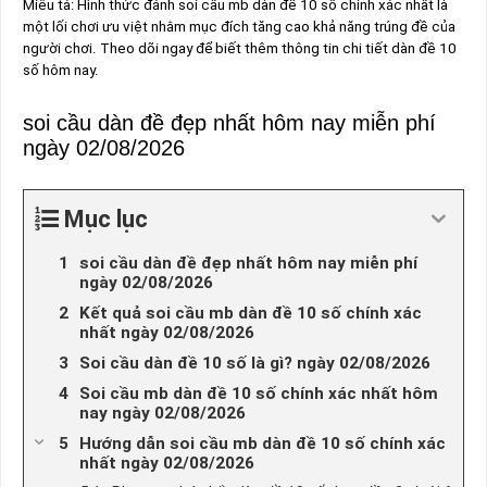
Miêu tả: Hình thức đánh soi cầu mb dàn đề 10 số chính xác nhất là
một lối chơi ưu việt nhằm mục đích tăng cao khả năng trúng đề của
người chơi. Theo dõi ngay để biết thêm thông tin chi tiết dàn đề 10
số hôm nay.
soi cầu dàn đề đẹp nhất hôm nay miễn phí
ngày 02/08/2026
Mục lục
soi cầu dàn đề đẹp nhất hôm nay miễn phí
ngày 02/08/2026
Kết quả soi cầu mb dàn đề 10 số chính xác
nhất ngày 02/08/2026
Soi cầu dàn đề 10 số là gì? ngày 02/08/2026
Soi cầu mb dàn đề 10 số chính xác nhất hôm
nay ngày 02/08/2026
Hướng dẫn soi cầu mb dàn đề 10 số chính xác
nhất ngày 02/08/2026