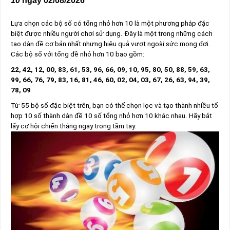
10
ngày 02/08/2026
Lựa chọn các bộ số có tổng nhỏ hơn 10 là một phương pháp đặc
biệt được nhiều người chơi sử dụng. Đây là một trong những cách
tạo dàn đề cơ bản nhất nhưng hiệu quả vượt ngoài sức mong đợi.
Các bộ số với tổng đề nhỏ hơn 10 bao gồm:
22, 42, 12, 00, 83, 61, 53, 96, 66, 09, 10, 95, 80, 50, 88, 59, 63,
99, 66, 76, 79, 83, 16, 81, 46, 60, 02, 04, 03, 67, 26, 63, 94, 39,
78, 09
Từ 55 bộ số đặc biệt trên, bạn có thể chọn lọc và tạo thành nhiều tổ
hợp 10 số thành dàn đề 10 số tổng nhỏ hơn 10 khác nhau. Hãy bắt
lấy cơ hội chiến thắng ngay trong tầm tay.