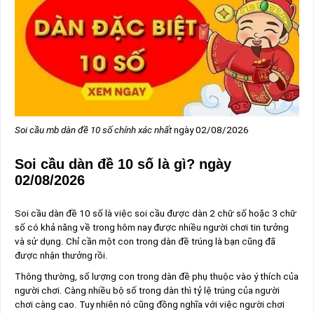
Soi cầu mb dàn đề 10 số chính xác nhất
ngày 02/08/2026
Soi cầu dàn đề 10 số là gì? ngày
02/08/2026
Soi cầu dàn đề 10 số là việc soi cầu được dàn 2 chữ số hoặc 3 chữ
số có khả năng về trong hôm nay được nhiều người chơi tin tưởng
và sử dụng. Chỉ cần một con trong dàn đề trúng là bạn cũng đã
được nhận thưởng rồi.
Thông thường, số lượng con trong dàn đề phụ thuộc vào ý thích của
người chơi. Càng nhiều bộ số trong dàn thì tỷ lệ trúng của người
chơi càng cao. Tuy nhiên nó cũng đồng nghĩa với việc người chơi