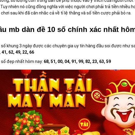
ờng, số lượng con trong dàn đề phụ thuộc vào ý thích của người chơi. C
Tuy nhiên nó cũng đồng nghĩa với việc người chơi phải trả tiền nhiều h
chơi sau khi đã cân nhắc cả về tỉ lệ thắng và số tiền cược phải bỏ ra.
ầu mb dàn đề 10 số chính xác nhất hôm
 số khung 3 ngày được các chuyên gia uy tín hàng đầu soi được như sa
, 41, 62, 49, 22, 66
 số đẹp nhất hôm nay:
68, 51, 00, 04, 91, 99, 82, 23, 63, 59