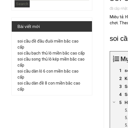
Search
đã câp nhật
Miêu tả: 
chơi. Theo
Bài viết mới
soi c
soi cầu đề đầu đuôi miền bắc cao
cấp
soi cầu bạch thủ lô miền bắc cao cấp
Mụ
soi cầu song thủ lô kép miền bắc cao
cấp
s
soi cầu dàn lô 6 con miền bắc cao
cấp
K
soi cầu dàn đề 8 con miền bắc cao
S
cấp
S
H