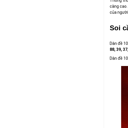
Thông thư
càng cao. 
của người 
Soi c
Dàn đề 10
88, 39, 37
Dàn đề 10