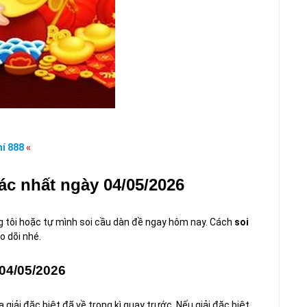
hí 888
«
ác nhất ngày 04/05/2026
 tôi hoặc tự mình soi cầu dàn đề ngay hôm nay. Cách
soi
o dõi nhé.
04/05/2026
 giải đặc biệt đã về trong kì quay trước. Nếu giải đặc biệt