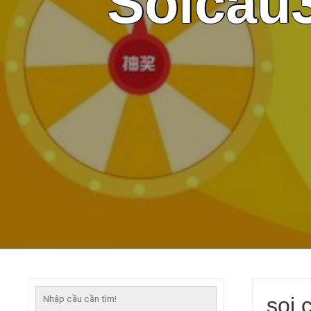
Soicau
soi 