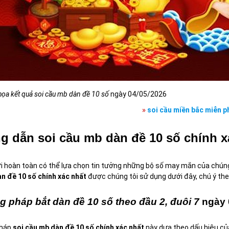
ọa kết quả soi cầu mb dàn đề 10 số
ngày 04/05/2026
»
soi cầu miền bắc miễn p
 dẫn soi cầu mb dàn đề 10 số chính x
i hoàn toàn có thể lựa chọn tin tưởng những bộ số may mắn của chúng
n đề 10 số chính xác nhất
được chúng tôi sử dụng dưới đây, chú ý the
 pháp bắt dàn đề 10 số theo đầu 2, đuôi 7
ngày 
pháp
soi cầu mb dàn đề 10 số chính xác nhất
này dựa theo dấu hiệu của