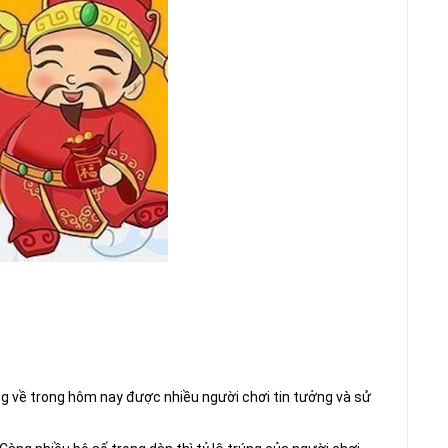
ng về trong hôm nay được nhiều người chơi tin tưởng và sử