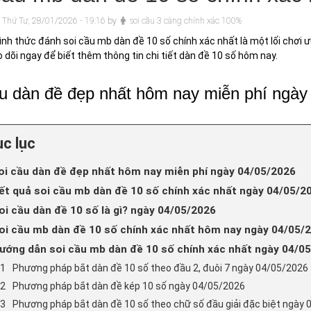
:
Thứ Tư, 28/01/2026 - 19:16
by
soi cầu 3 càng chính xác 100%
Hình thức đánh soi cầu mb dàn đề 10 số chính xác nhất là một lối chơi
 dõi ngay để biết thêm thông tin chi tiết dàn đề 10 số hôm nay.
ầu dàn đề đẹp nhất hôm nay miễn phí ngày
c lục
oi cầu dàn đề đẹp nhất hôm nay miễn phí ngày 04/05/2026
ết quả soi cầu mb dàn đề 10 số chính xác nhất ngày 04/05/2
oi cầu dàn đề 10 số là gì? ngày 04/05/2026
oi cầu mb dàn đề 10 số chính xác nhất hôm nay ngày 04/05/
ướng dẫn soi cầu mb dàn đề 10 số chính xác nhất ngày 04/0
Phương pháp bắt dàn đề 10 số theo đầu 2, đuôi 7 ngày 04/05/2026
Phương pháp bắt dàn đề kép 10 số ngày 04/05/2026
Phương pháp bắt dàn đề 10 số theo chữ số đầu giải đặc biệt ngày