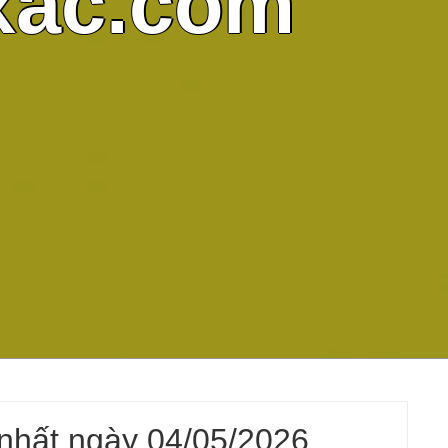
xac.com
 nhất ngày 04/05/2026