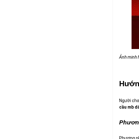
Ảnh minh h
Hướng
Người chơ
cầu mb dà
Phương
Phương 