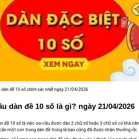
 dàn đề 10 số chính xác nhất
ngày 21/04/2026
ầu dàn đề 10 số là gì? ngày 21/04/2026
àn đề 10 số là việc soi cầu được dàn 2 chữ số hoặc 3 chữ số có khả nă
 cần một con trong dàn đề trúng là bạn cũng đã được nhận thưởng rồi.