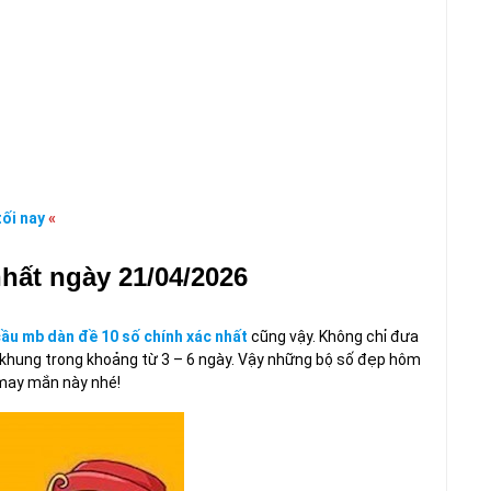
tối nay
«
hất ngày 21/04/2026
cầu mb dàn đề 10 số chính xác nhất
cũng vậy. Không chỉ đưa
 khung trong khoảng từ 3 – 6 ngày. Vậy những bộ số đẹp hôm
 may mắn này nhé!