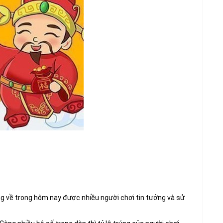
ng về trong hôm nay được nhiều người chơi tin tưởng và sử