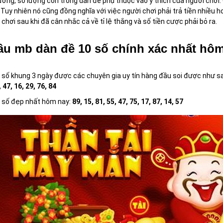
ờng, số lượng con trong dàn đề phụ thuộc vào ý thích của người chơi. C
Tuy nhiên nó cũng đồng nghĩa với việc người chơi phải trả tiền nhiều h
chơi sau khi đã cân nhắc cả về tỉ lệ thắng và số tiền cược phải bỏ ra.
ầu mb dàn đề 10 số chính xác nhất hôm
 số khung 3 ngày được các chuyên gia uy tín hàng đầu soi được như sa
, 47, 16, 29, 76, 84
 số đẹp nhất hôm nay:
89, 15, 81, 55, 47, 75, 17, 87, 14, 57