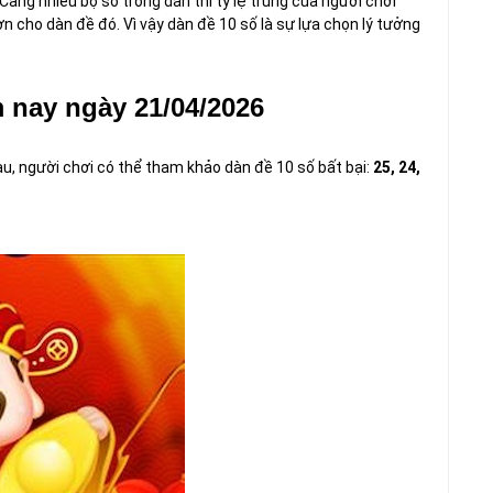
àng nhiều bộ số trong dàn thì tỷ lệ trúng của người chơi
ơn cho dàn đề đó. Vì vậy dàn đề 10 số là sự lựa chọn lý tưởng
 nay ngày 21/04/2026
u, người chơi có thể tham khảo dàn đề 10 số bất bại:
25, 24,