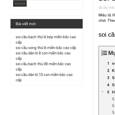
Search
đã câp nhật
Miêu tả: 
chơi. Theo
Bài viết mới
soi c
soi cầu bạch thủ lô kép miền bắc cao
cấp
soi cầu song thủ lô miền bắc cao cấp
Mụ
soi cầu dàn lô 8 con miền bắc cao
cấp
s
soi cầu bạch thủ đề miền bắc cao
cấp
K
soi cầu dàn lô 10 con miền bắc cao
S
cấp
S
H