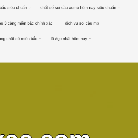
 bắc siêu chuẩn
chốt số soi cầu xsmb hôm nay siêu chuẩn
ầu 3 càng miền bắc chính xác
dịch vụ soi cầu mb
àng chốt số miền bắc
lô đẹp nhất hôm nay