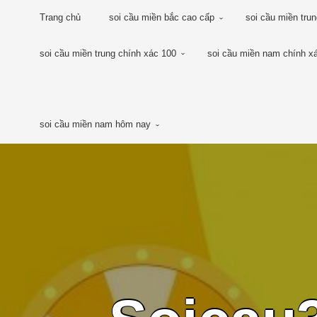
Skip
Trang chủ
soi cầu miền bắc cao cấp
soi cầu miền tru
to
content
soi cầu miền trung chính xác 100
soi cầu miền nam chính x
soi cầu miền nam hôm nay