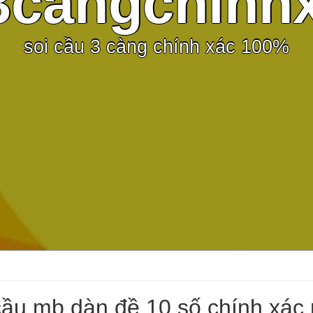
3cangchinh
soi cầu 3 càng chính xác 100%
cầu mb dàn đề 10 số chính xác