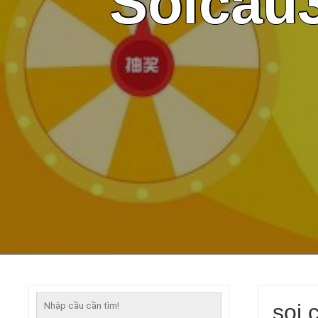
Soicau
soi 