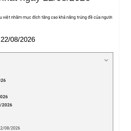
 ưu việt nhằm mục đích tăng cao khả năng trúng đề của người
 22/08/2026
026
2026
8/2026
 22/08/2026