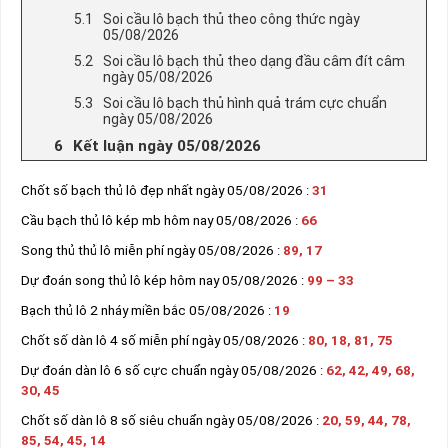
Soi cầu lô bạch thủ theo công thức ngày
05/08/2026
Soi cầu lô bạch thủ theo dạng đầu câm đít câm
ngày 05/08/2026
Soi cầu lô bạch thủ hình quả trám cực chuẩn
ngày 05/08/2026
Kết luận ngày 05/08/2026
Chốt số bạch thủ lô đẹp nhất ngày 05/08/2026 :
31
Cầu bạch thủ lô kép mb hôm nay 05/08/2026 :
66
Song thủ thủ lô miễn phí ngày 05/08/2026 :
89, 17
Dự đoán song thủ lô kép hôm nay 05/08/2026 :
99 – 33
Bạch thủ lô 2 nháy miền bắc 05/08/2026 :
19
Chốt số dàn lô 4 số miễn phí ngày 05/08/2026 :
80, 18, 81, 75
Dự đoán dàn lô 6 số cực chuẩn ngày 05/08/2026 :
62, 42, 49, 68,
30, 45
Chốt số dàn lô 8 số siêu chuẩn ngày 05/08/2026 :
20, 59, 44, 78,
85, 54, 45, 14