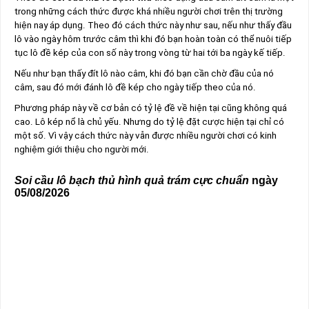
trong những cách thức được khá nhiều người chơi trên thị trường
hiện nay áp dụng. Theo đó cách thức này như sau, nếu như thấy đầu
lô vào ngày hôm trước câm thì khi đó bạn hoàn toàn có thể nuôi tiếp
tục lô đề kép của con số này trong vòng từ hai tới ba ngày kế tiếp.
Nếu như bạn thấy đít lô nào câm, khi đó bạn cần chờ đầu của nó
câm, sau đó mới đánh lô đề kép cho ngày tiếp theo của nó.
Phương pháp này về cơ bản có tỷ lệ đề về hiện tại cũng không quá
cao. Lô kép nổ là chủ yếu. Nhưng do tỷ lệ đặt cược hiện tại chỉ có
một số. Vì vậy cách thức này vẫn được nhiều người chơi có kinh
nghiệm giới thiệu cho người mới.
Soi cầu lô bạch thủ hình quả trám cực chuẩn
ngày
05/08/2026