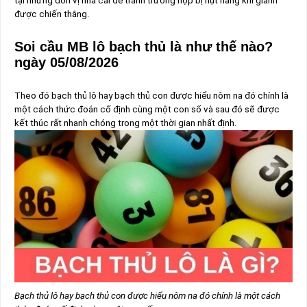
tại những đơn vị nhà cái để tránh trường hợp bị hụt hẫng khi giành
được chiến thắng.
Soi cầu MB lô bạch thủ là như thế nào?
ngày 05/08/2026
Theo đó bạch thủ lô hay bạch thủ con được hiểu nôm na đó chính là
một cách thức đoán cố định cùng một con số và sau đó sẽ được
kết thúc rất nhanh chóng trong một thời gian nhất định.
Bạch thủ lô hay bạch thủ con được hiểu nôm na đó chính là một cách