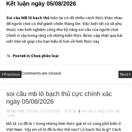
Kết luận ngày 05/08/2026
Soi cầu MB lô bạch thủ
hiện tại có rất nhiều cách thức khác nhau
để người chơi có thể giành chiến thắng lớn. Đặc biệt tất cả sẽ phụ
thuộc vào kinh nghiệm cũng như kỹ năng soi cầu của người chơi.
Chính vì vậy mong rằng với những kiến thức được cập nhật qua bài
viết trên sẽ giúp cho bạn hiểu rõ hơn về hình thức này.
Posted in Chưa phân loại
Comments are closed.
Previous
Next
soi cầu mb lô bạch thủ cực chính xác
ngày 05/08/2026
đã câp nhật:
Thứ Sáu, 01/05/2026 - 19:05
by
soi cầu 3 càng chính xác
100%
Mô tả: Lô đề là 1 trong những hình thức giải trí vô cùng phổ biến ở
Việt Nam. Vậy xin số lô đề là như thế nào? Lô bạch thủ là gì? Cách