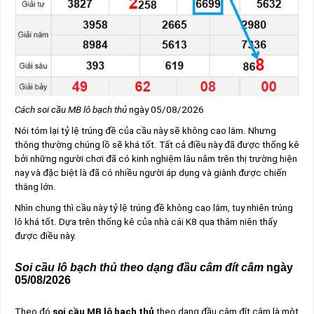
Cách soi cầu MB lô bạch thủ
ngày 05/08/2026
Nói tóm lại tỷ lệ trúng đề của cầu này sẽ không cao lắm. Nhưng
thông thường chúng lồ sẽ khá tốt. Tất cả điều này đã được thống kê
bởi những người chơi đã có kinh nghiệm lâu năm trên thị trường hiện
nay và đặc biệt là đã có nhiều người áp dụng và giành được chiến
thắng lớn.
Nhìn chung thì cầu này tỷ lệ trúng đề không cao lắm, tuy nhiên trúng
lô khá tốt. Dựa trên thống kê của nhà cái K8 qua thâm niên thấy
được điều này.
Soi cầu lô bạch thủ theo dạng đầu câm đít câm
ngày
05/08/2026
Theo đó
soi cầu MB lô bạch thủ
theo dạng đầu câm đít câm là một