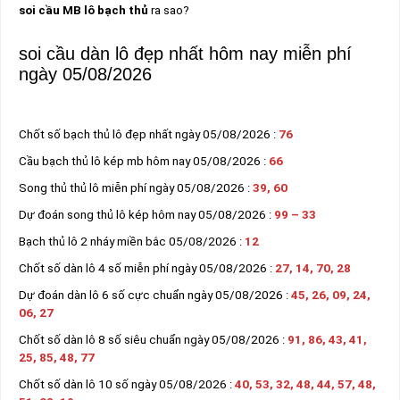
soi cầu MB lô bạch thủ
ra sao?
soi cầu dàn lô đẹp nhất hôm nay miễn phí
ngày 05/08/2026
Chốt số bạch thủ lô đẹp nhất ngày 05/08/2026 :
76
Cầu bạch thủ lô kép mb hôm nay 05/08/2026 :
66
Song thủ thủ lô miễn phí ngày 05/08/2026 :
39, 60
Dự đoán song thủ lô kép hôm nay 05/08/2026 :
99 – 33
Bạch thủ lô 2 nháy miền bắc 05/08/2026 :
12
Chốt số dàn lô 4 số miễn phí ngày 05/08/2026 :
27, 14, 70, 28
Dự đoán dàn lô 6 số cực chuẩn ngày 05/08/2026 :
45, 26, 09, 24,
06, 27
Chốt số dàn lô 8 số siêu chuẩn ngày 05/08/2026 :
91, 86, 43, 41,
25, 85, 48, 77
Chốt số dàn lô 10 số ngày 05/08/2026 :
40, 53, 32, 48, 44, 57, 48,