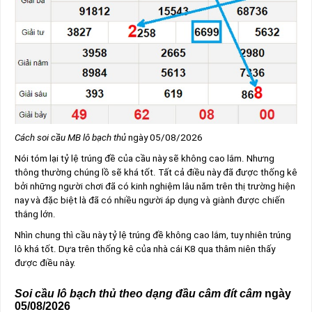
Cách soi cầu MB lô bạch thủ
ngày 05/08/2026
Nói tóm lại tỷ lệ trúng đề của cầu này sẽ không cao lắm. Nhưng
thông thường chúng lồ sẽ khá tốt. Tất cả điều này đã được thống kê
bởi những người chơi đã có kinh nghiệm lâu năm trên thị trường hiện
nay và đặc biệt là đã có nhiều người áp dụng và giành được chiến
thắng lớn.
Nhìn chung thì cầu này tỷ lệ trúng đề không cao lắm, tuy nhiên trúng
lô khá tốt. Dựa trên thống kê của nhà cái K8 qua thâm niên thấy
được điều này.
Soi cầu lô bạch thủ theo dạng đầu câm đít câm
ngày
05/08/2026