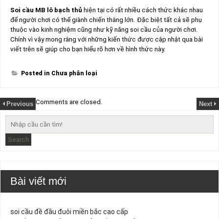
Soi cầu MB lô bạch thủ
hiện tại có rất nhiều cách thức khác nhau
để người chơi có thể giành chiến thắng lớn. Đặc biệt tất cả sẽ phụ
thuộc vào kinh nghiệm cũng như kỹ năng soi cầu của người chơi.
Chính vì vậy mong rằng với những kiến thức được cập nhật qua bài
viết trên sẽ giúp cho bạn hiểu rõ hơn về hình thức này.
Posted in Chưa phân loại
Comments are closed.
Previous
Next
Search
Bài viết mới
soi cầu đề đầu đuôi miền bắc cao cấp