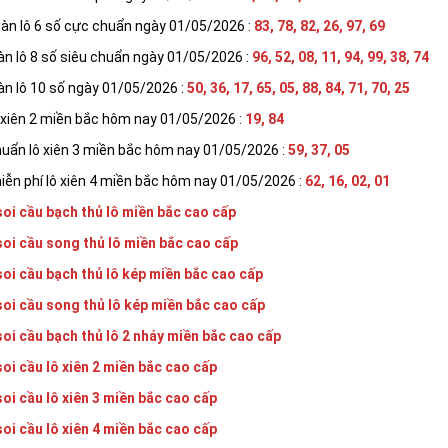
àn lô 6 số cực chuẩn ngày 01/05/2026 :
83, 78, 82, 26, 97, 69
àn lô 8 số siêu chuẩn ngày 01/05/2026 :
96, 52, 08, 11, 94, 99, 38, 74
àn lô 10 số ngày 01/05/2026 :
50, 36, 17, 65, 05, 88, 84, 71, 70, 25
ô xiên 2 miền bắc hôm nay 01/05/2026 :
19, 84
huẩn lô xiên 3 miền bắc hôm nay 01/05/2026 :
59, 37, 05
iễn phí lô xiên 4 miền bắc hôm nay 01/05/2026 :
62, 16, 02, 01
soi cầu bạch thủ lô miền bắc cao cấp
soi cầu song thủ lô miền bắc cao cấp
soi cầu bạch thủ lô kép miền bắc cao cấp
soi cầu song thủ lô kép miền bắc cao cấp
soi cầu bạch thủ lô 2 nháy miền bắc cao cấp
soi cầu lô xiên 2 miền bắc cao cấp
soi cầu lô xiên 3 miền bắc cao cấp
soi cầu lô xiên 4 miền bắc cao cấp