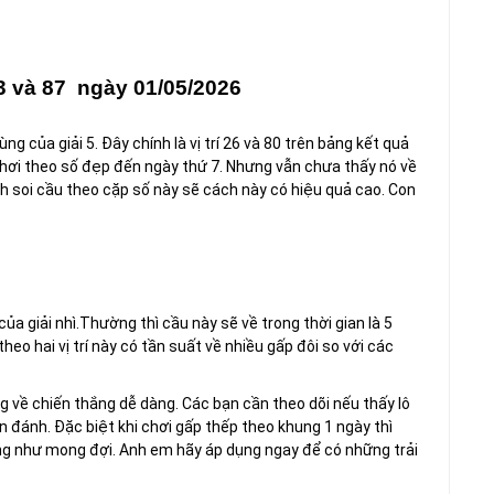
23 và 87 ngày 01/05/2026
 cùng của giải 5. Đây chính là vị trí 26 và 80 trên bảng kết quả
chơi theo số đẹp đến ngày thứ 7. Nhưng vẫn chưa thấy nó về
ch soi cầu theo cặp số này sẽ cách này có hiệu quả cao. Con
2 của giải nhì.Thường thì cầu này sẽ về trong thời gian là 5
eo hai vị trí này có tần suất về nhiều gấp đôi so với các
 về chiến thắng dễ dàng. Các bạn cần theo dõi nếu thấy lô
nên đánh. Đặc biệt khi chơi gấp thếp theo khung 1 ngày thì
ắng như mong đợi. Anh em hãy áp dụng ngay để có những trải