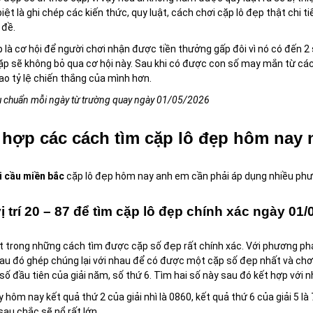
iệt là ghi chép các kiến thức, quy luật, cách chơi cặp lô đẹp thật chi ti
 đề.
 là cơ hội để người chơi nhận được tiền thưởng gấp đôi vì nó có đến 2 
ặp sẽ không bỏ qua cơ hội này. Sau khi có được con số may mắn từ các
ao tỷ lệ chiến thắng của mình hơn.
u chuẩn mỗi ngày từ trường quay ngày 01/05/2026
hợp các cách tìm cặp lô đẹp hôm nay 
i cầu miền bắc
cặp lô đẹp hôm nay anh em cần phải áp dụng nhiều phư
 trí 20 – 87 để tìm cặp lô đẹp chính xác ngày 01/
t trong những cách tìm được cặp số đẹp rất chính xác. Với phương pháp
u đó ghép chúng lại với nhau để có được một cặp số đẹp nhất và chơi. V
là số đầu tiên của giải năm, số thứ 6. Tìm hai số này sau đó kết hợp vớ
y hôm nay kết quả thứ 2 của giải nhì là 0860, kết quả thứ 6 của giải 5 
au chắc sẽ nổ rất lớn.