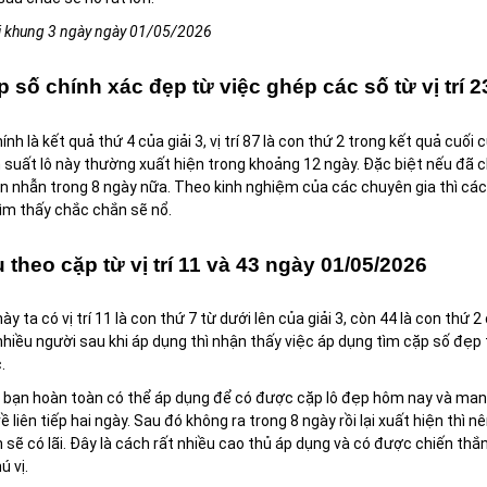
ôi khung 3 ngày ngày 01/05/2026
p số chính xác đẹp từ việc ghép các số từ vị trí 
chính là kết quả thứ 4 của giải 3, vị trí 87 là con thứ 2 trong kết quả cuối
n suất lô này thường xuất hiện trong khoảng 12 ngày. Đặc biệt nếu đã 
iên nhẫn trong 8 ngày nữa. Theo kinh nghiệm của các chuyên gia thì cá
ìm thấy chắc chắn sẽ nổ.
 theo cặp từ vị trí 11 và 43 ngày 01/05/2026
ày ta có vị trí 11 là con thứ 7 từ dưới lên của giải 3, còn 44 là con thứ 
hiều người sau khi áp dụng thì nhận thấy việc áp dụng tìm cặp số đẹp th
.
c bạn hoàn toàn có thể áp dụng để có được cặp lô đẹp hôm nay và mang
 liên tiếp hai ngày. Sau đó không ra trong 8 ngày rồi lại xuất hiện thì 
 sẽ có lãi. Đây là cách rất nhiều cao thủ áp dụng và có được chiến th
ú vị.