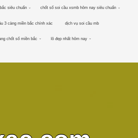
 bắc siêu chuẩn
chốt số soi cầu xsmb hôm nay siêu chuẩn
ầu 3 càng miền bắc chính xác
dịch vụ soi cầu mb
àng chốt số miền bắc
lô đẹp nhất hôm nay