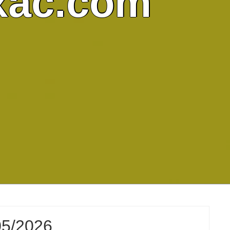
xac.com
05/2026