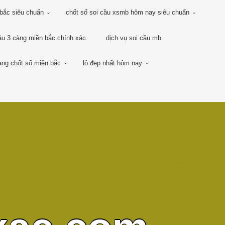
 bắc siêu chuẩn
chốt số soi cầu xsmb hôm nay siêu chuẩn
ầu 3 càng miền bắc chính xác
dịch vụ soi cầu mb
àng chốt số miền bắc
lô đẹp nhất hôm nay