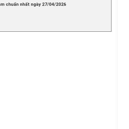
am chuẩn nhất ngày 27/04/2026