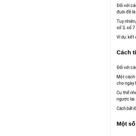
Đối với cá
đuôi đề là 
Tuy nhiên
số 3, số 7
Ví dụ: kế
Cách t
Đối với cá
Một cách 
cho ngày 
Cụ thể như
ngược lại.
Cách bắt 
Một số