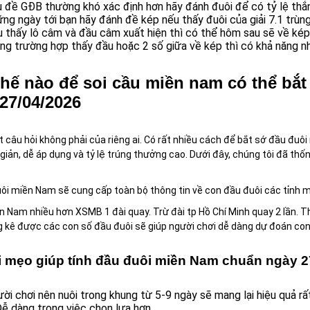
 đề GĐB thường khó xác định hơn hãy đánh đuôi để có tỷ lệ thắ
ng ngày tới bạn hãy đánh đề kép nếu thấy đuôi của giải 7.1 trùng 
 thấy lô câm và đầu câm xuất hiện thì có thể hôm sau sẽ về kép
ng trường hợp thấy đầu hoặc 2 số giữa về kép thì có khả năng n
hế nào để soi cầu miền nam có thể bắ
27/04/2026
t câu hỏi không phải của riêng ai. Có rất nhiều cách để bắt sớ đầu đuô
giản, dễ áp dụng và tỷ lệ trúng thưởng cao. Dưới đây, chúng tôi đã t
ôi miền Nam sẽ cung cấp toàn bộ thông tin về con đầu đuôi các tỉnh 
 Nam nhiều hơn XSMB 1 đài quay. Trừ đài tp Hồ Chí Minh quay 2 lần. Th
g kê được các con số đầu đuôi sẽ giúp người chơi dễ dàng dự đoán con
i mẹo giúp tính đầu đuôi miền Nam chuẩn ngày 2
ời chơi nên nuôi trong khung từ 5-9 ngày sẽ mang lại hiệu quả rấ
Dễ dàng trong việc chọn lựa hơn.