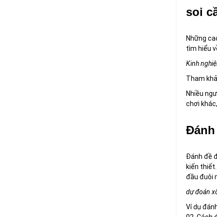
soi c
Những ca
tìm hiểu 
Kinh nghi
Tham khả
Nhiều ngư
chơi khác
Đánh 
Đánh đề đầ
kiến thiết
đầu đuôi 
dự đoán x
Ví dụ đán