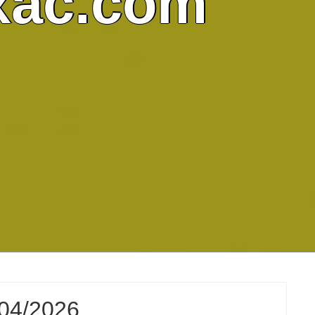
xac.com
/04/2026