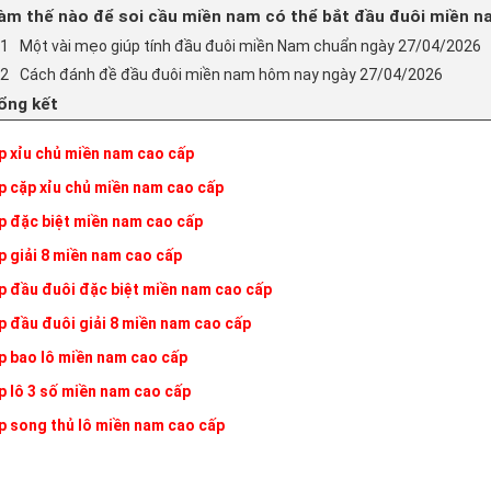
àm thế nào để soi cầu miền nam có thể bắt đầu đuôi miền n
Một vài mẹo giúp tính đầu đuôi miền Nam chuẩn ngày 27/04/2026
Cách đánh đề đầu đuôi miền nam hôm nay ngày 27/04/2026
ổng kết
íp xỉu chủ miền nam cao cấp
íp cặp xỉu chủ miền nam cao cấp
íp đặc biệt miền nam cao cấp
íp giải 8 miền nam cao cấp
íp đầu đuôi đặc biệt miền nam cao cấp
íp đầu đuôi giải 8 miền nam cao cấp
íp bao lô miền nam cao cấp
íp lô 3 số miền nam cao cấp
íp song thủ lô miền nam cao cấp