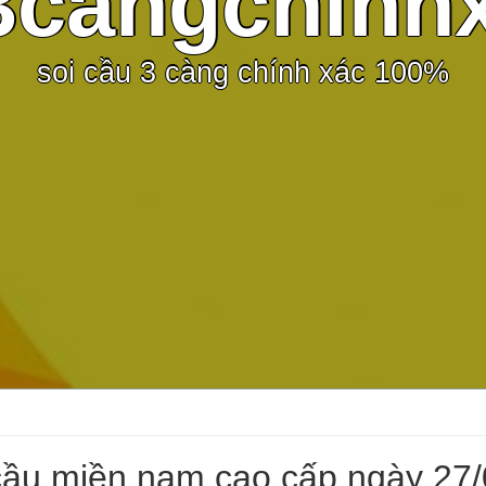
3cangchinh
soi cầu 3 càng chính xác 100%
cầu miền nam cao cấp ngày 27