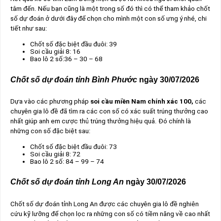
tâm đến. Nếu bạn cũng là một trong số đó thì có thể tham khảo chốt
số dự đoán ở dưới đây để chọn cho mình một con số ưng ý nhé, chi
tiết như sau:
Chốt số đặc biệt đầu đuôi: 39
Soi cầu giải 8: 16
Bao lô 2 số:36 – 30 – 68
Chốt số dự đoán tỉnh Bình Phước
ngày 30/07/2026
Dựa vào các phương pháp
soi cầu miền Nam chính xác 100,
các
chuyên gia lô đề đã tìm ra các con số có xác suất trúng thưởng cao
nhất giúp anh em cược thủ trúng thưởng hiệu quả. Đó chính là
những con số đặc biệt sau:
Chốt số đặc biệt đầu đuôi: 73
Soi cầu giải 8: 72
Bao lô 2 số: 84 – 99 – 74
Chốt số dự đoán tỉnh Long An
ngày 30/07/2026
Chốt số dự đoán tỉnh Long An được các chuyên gia lô đề nghiên
cứu kỹ lưỡng để chọn lọc ra những con số có tiềm năng về cao nhất