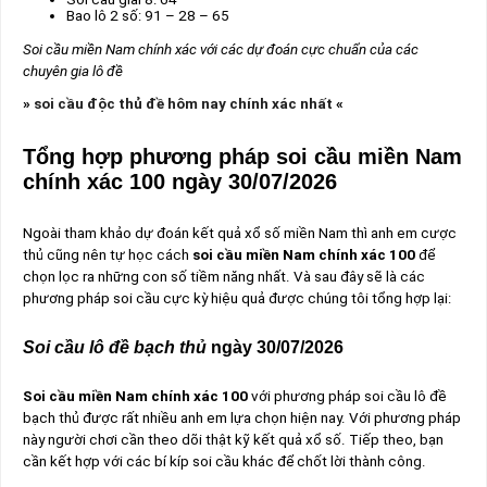
Bao lô 2 số: 91 – 28 – 65
Soi cầu miền Nam chính xác với các dự đoán cực chuẩn của các
chuyên gia lô đề
»
soi cầu độc thủ đề hôm nay chính xác nhất
«
Tổng hợp phương pháp soi cầu miền Nam
chính xác 100 ngày 30/07/2026
Ngoài tham khảo dự đoán kết quả xổ số miền Nam thì anh em cược
thủ cũng nên tự học cách
soi cầu miền Nam chính xác 100
để
chọn lọc ra những con số tiềm năng nhất. Và sau đây sẽ là các
phương pháp soi cầu cực kỳ hiệu quả được chúng tôi tổng hợp lại:
Soi cầu lô đề bạch thủ
ngày 30/07/2026
Soi cầu miền Nam chính xác 100
với phương pháp soi cầu lô đề
bạch thủ được rất nhiều anh em lựa chọn hiện nay. Với phương pháp
này người chơi cần theo dõi thật kỹ kết quả xổ số. Tiếp theo, bạn
cần kết hợp với các bí kíp soi cầu khác để chốt lời thành công.