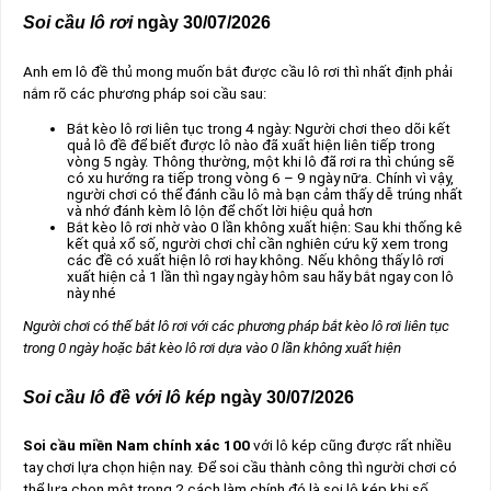
Soi cầu lô rơi
ngày 30/07/2026
Anh em lô đề thủ mong muốn bắt được cầu lô rơi thì nhất định phải
nắm rõ các phương pháp soi cầu sau:
Bắt kèo lô rơi liên tục trong 4 ngày: Người chơi theo dõi kết
quả lô đề để biết được lô nào đã xuất hiện liên tiếp trong
vòng 5 ngày. Thông thường, một khi lô đã rơi ra thì chúng sẽ
có xu hướng ra tiếp trong vòng 6 – 9 ngày nữa. Chính vì vậy,
người chơi có thể đánh cầu lô mà bạn cảm thấy dễ trúng nhất
và nhớ đánh kèm lô lộn để chốt lời hiệu quả hơn
Bắt kèo lô rơi nhờ vào 0 lần không xuất hiện: Sau khi thống kê
kết quả xổ số, người chơi chỉ cần nghiên cứu kỹ xem trong
các đề có xuất hiện lô rơi hay không. Nếu không thấy lô rơi
xuất hiện cả 1 lần thì ngay ngày hôm sau hãy bắt ngay con lô
này nhé
Người chơi có thể bắt lô rơi với các phương pháp bắt kèo lô rơi liên tục
trong 0 ngày hoặc bắt kèo lô rơi dựa vào 0 lần không xuất hiện
Soi cầu lô đề với lô kép
ngày 30/07/2026
Soi cầu miền Nam chính xác 100
với lô kép cũng được rất nhiều
tay chơi lựa chọn hiện nay. Để soi cầu thành công thì người chơi có
thể lựa chọn một trong 2 cách làm chính đó là soi lô kép khi số