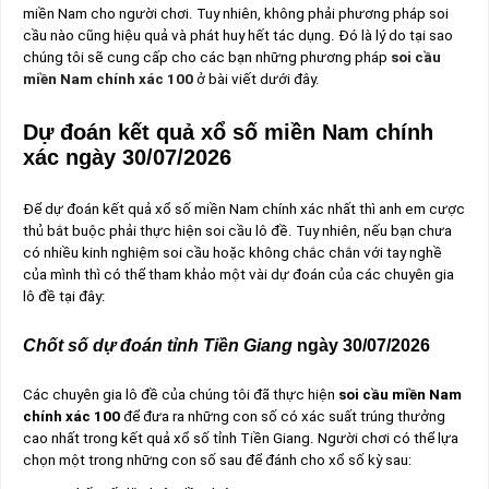
miền Nam cho người chơi. Tuy nhiên, không phải phương pháp soi
cầu nào cũng hiệu quả và phát huy hết tác dụng. Đó là lý do tại sao
chúng tôi sẽ cung cấp cho các bạn những phương pháp
soi cầu
miền Nam chính xác 100
ở bài viết dưới đây.
Dự đoán kết quả xổ số miền Nam chính
xác ngày 30/07/2026
Để dự đoán kết quả xổ số miền Nam chính xác nhất thì anh em cược
thủ bắt buộc phải thực hiện soi cầu lô đề. Tuy nhiên, nếu bạn chưa
có nhiều kinh nghiệm soi cầu hoặc không chắc chắn với tay nghề
của mình thì có thể tham khảo một vài dự đoán của các chuyên gia
lô đề tại đây:
Chốt số dự đoán tỉnh Tiền Giang
ngày 30/07/2026
Các chuyên gia lô đề của chúng tôi đã thực hiện
soi cầu miền Nam
chính xác 100
để đưa ra những con số có xác suất trúng thưởng
cao nhất trong kết quả xổ số tỉnh Tiền Giang. Người chơi có thể lựa
chọn một trong những con số sau để đánh cho xổ số kỳ sau: