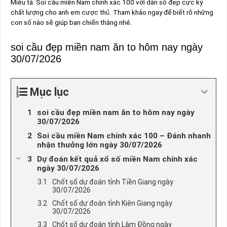
Miêu tả: Soi cầu miền Nam chính xác 100 với dàn số đẹp cực kỳ
chất lượng cho anh em cược thủ. Tham khảo ngay để biết rõ những
con số nào sẽ giúp bạn chiến thắng nhé.
soi cầu đẹp miền nam ăn to hôm nay ngày
30/07/2026
Mục lục
soi cầu đẹp miền nam ăn to hôm nay ngày
30/07/2026
Soi cầu miền Nam chính xác 100 – Đánh nhanh
nhận thưởng lớn ngày 30/07/2026
Dự đoán kết quả xổ số miền Nam chính xác
ngày 30/07/2026
Chốt số dự đoán tỉnh Tiền Giang ngày
30/07/2026
Chốt số dự đoán tỉnh Kiên Giang ngày
30/07/2026
Chốt số dự đoán tỉnh Lâm Đồng ngày