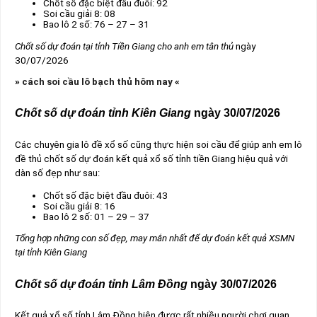
Chốt số đặc biệt đầu đuôi: 92
Soi cầu giải 8: 08
Bao lô 2 số: 76 – 27 – 31
Chốt số dự đoán tại tỉnh Tiền Giang cho anh em tân thủ
ngày
30/07/2026
»
cách soi cầu lô bạch thủ hôm nay
«
Chốt số dự đoán tỉnh Kiên Giang
ngày 30/07/2026
Các chuyên gia lô đề xổ số cũng thực hiện soi cầu để giúp anh em lô
đề thủ chốt số dự đoán kết quả xổ số tỉnh tiền Giang hiệu quả với
dàn số đẹp như sau:
Chốt số đặc biệt đầu đuôi: 43
Soi cầu giải 8: 16
Bao lô 2 số: 01 – 29 – 37
Tổng hợp những con số đẹp, may mắn nhất để dự đoán kết quả XSMN
tại tỉnh Kiên Giang
Chốt số dự đoán tỉnh Lâm Đồng
ngày 30/07/2026
Kết quả xổ số tỉnh Lâm Đồng hiện được rất nhiều người chơi quan