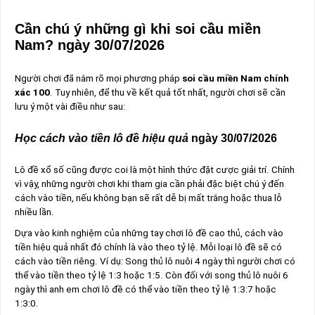
Cần chú ý những gì khi soi cầu miền
Nam? ngày 30/07/2026
Người chơi đã nắm rõ mọi phương pháp
soi cầu miền Nam chính
xác 100
. Tuy nhiên, để thu về kết quả tốt nhất, người chơi sẽ cần
lưu ý một vài điều như sau:
Học cách vào tiền lô đề hiệu quả
ngày 30/07/2026
Lô đề xổ số cũng được coi là một hình thức đặt cược giải trí. Chính
vì vậy, những người chơi khi tham gia cần phải đặc biệt chú ý đến
cách vào tiền, nếu không bạn sẽ rất dễ bị mất trắng hoặc thua lỗ
nhiều lần.
Dựa vào kinh nghiệm của những tay chơi lô đề cao thủ, cách vào
tiền hiệu quả nhất đó chính là vào theo tỷ lệ. Mỗi loại lô đề sẽ có
cách vào tiền riêng. Ví dụ: Song thủ lô nuôi 4 ngày thì người chơi có
thể vào tiền theo tỷ lệ 1:3 hoặc 1:5. Còn đối với song thủ lô nuôi 6
ngày thì anh em chơi lô đề có thể vào tiền theo tỷ lệ 1:3:7 hoặc
1:3:0.