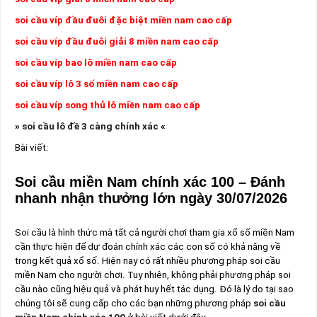
soi cầu víp đầu đuôi đặc biệt miền nam cao cấp
soi cầu víp đầu đuôi giải 8 miền nam cao cấp
soi cầu víp bao lô miền nam cao cấp
soi cầu víp lô 3 số miền nam cao cấp
soi cầu víp song thủ lô miền nam cao cấp
»
soi cầu lô đề 3 càng chính xác
«
Bài viết:
Soi cầu miền Nam chính xác 100 – Đánh
nhanh nhận thưởng lớn ngày 30/07/2026
Soi cầu là hình thức mà tất cả người chơi tham gia xổ số miền Nam
cần thực hiện để dự đoán chính xác các con số có khả năng về
trong kết quả xổ số. Hiện nay có rất nhiều phương pháp soi cầu
miền Nam cho người chơi. Tuy nhiên, không phải phương pháp soi
cầu nào cũng hiệu quả và phát huy hết tác dụng. Đó là lý do tại sao
chúng tôi sẽ cung cấp cho các bạn những phương pháp
soi cầu