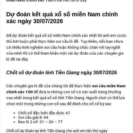
miền Nam chính xác 100
ở bài viết dưới đây.
Dự đoán kết quả xổ số miền Nam chính
xác ngày 30/07/2026
Để dự đoán kết quả xổ số miền Nam chính xác nhất thì anh em cược
thủ bắt buộc phải thực hiện soi cầu lô đề. Tuy nhiên, nếu bạn chưa
có nhiều kinh nghiệm soi cầu hoặc không chắc chắn với tay nghề
của mình thì có thể tham khảo một vài dự đoán của các chuyên gia
lô đề tại đây:
Chốt số dự đoán tỉnh Tiền Giang
ngày 30/07/2026
Các chuyên gia lô đề của chúng tôi đã thực hiện
soi cầu miền Nam
chính xác 100
để đưa ra những con số có xác suất trúng thưởng
cao nhất trong kết quả xổ số tỉnh Tiền Giang. Người chơi có thể lựa
chọn một trong những con số sau để đánh cho xổ số kỳ sau:
Chốt số đặc biệt đầu đuôi: 47
Soi cầu giải 8: 44
Bao lô 2 số: 31 – 26 – 77
Chốt số dự đoán tại tỉnh Tiền Giang cho anh em tân thủ
ngày