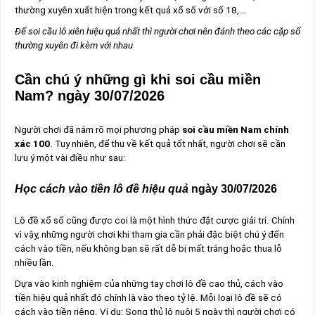
thường xuyên xuất hiện trong kết quả xổ số với số 18,…
Để soi cầu lô xiên hiệu quả nhất thì người chơi nên đánh theo các cặp số
thường xuyên đi kèm với nhau
Cần chú ý những gì khi soi cầu miền
Nam? ngày 30/07/2026
Người chơi đã nắm rõ mọi phương pháp
soi cầu miền Nam chính
xác 100
. Tuy nhiên, để thu về kết quả tốt nhất, người chơi sẽ cần
lưu ý một vài điều như sau:
Học cách vào tiền lô đề hiệu quả
ngày 30/07/2026
Lô đề xổ số cũng được coi là một hình thức đặt cược giải trí. Chính
vì vậy, những người chơi khi tham gia cần phải đặc biệt chú ý đến
cách vào tiền, nếu không bạn sẽ rất dễ bị mất trắng hoặc thua lỗ
nhiều lần.
Dựa vào kinh nghiệm của những tay chơi lô đề cao thủ, cách vào
tiền hiệu quả nhất đó chính là vào theo tỷ lệ. Mỗi loại lô đề sẽ có
cách vào tiền riêng. Ví dụ: Song thủ lô nuôi 5 ngày thì người chơi có