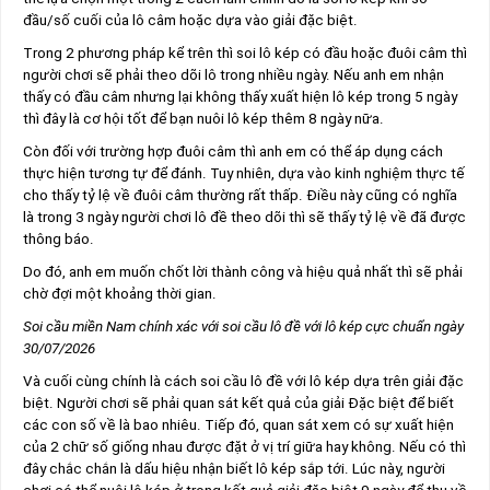
đầu/số cuối của lô câm hoặc dựa vào giải đặc biệt.
Trong 2 phương pháp kể trên thì soi lô kép có đầu hoặc đuôi câm thì
người chơi sẽ phải theo dõi lô trong nhiều ngày. Nếu anh em nhận
thấy có đầu câm nhưng lại không thấy xuất hiện lô kép trong 5 ngày
thì đây là cơ hội tốt để bạn nuôi lô kép thêm 8 ngày nữa.
Còn đối với trường hợp đuôi câm thì anh em có thể áp dụng cách
thực hiện tương tự để đánh. Tuy nhiên, dựa vào kinh nghiệm thực tế
cho thấy tỷ lệ về đuôi câm thường rất thấp. Điều này cũng có nghĩa
là trong 3 ngày người chơi lô đề theo dõi thì sẽ thấy tỷ lệ về đã được
thông báo.
Do đó, anh em muốn chốt lời thành công và hiệu quả nhất thì sẽ phải
chờ đợi một khoảng thời gian.
Soi cầu miền Nam chính xác với soi cầu lô đề với lô kép cực chuẩn ngày
30/07/2026
Và cuối cùng chính là cách soi cầu lô đề với lô kép dựa trên giải đặc
biệt. Người chơi sẽ phải quan sát kết quả của giải Đặc biệt để biết
các con số về là bao nhiêu. Tiếp đó, quan sát xem có sự xuất hiện
của 2 chữ số giống nhau được đặt ở vị trí giữa hay không. Nếu có thì
đây chắc chắn là dấu hiệu nhận biết lô kép sắp tới. Lúc này, người