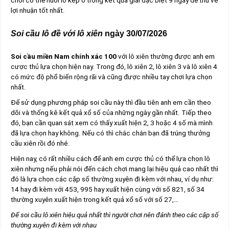
chơi có thể nuôi lô kép ở trong kết quả giải đặc biệt 9 ngày để thu về
lợi nhuận tốt nhất.
Soi cầu lô đề với lô xiên
ngày 30/07/2026
Soi cầu miền Nam chính xác 100
với lô xiên thường được anh em
cược thủ lựa chọn hiện nay. Trong đó, lô xiên 2, lô xiên 3 và lô xiên 4
có mức độ phổ biến rộng rãi và cũng được nhiều tay chơi lựa chọn
nhất.
Để sử dụng phương pháp soi cầu này thì đầu tiên anh em cần theo
dõi và thống kê kết quả xổ số của những ngày gần nhất. Tiếp theo
đó, bạn cần quan sát xem có thấy xuất hiện 2, 3 hoặc 4 số mà mình
đã lựa chọn hay không. Nếu có thì chắc chắn bạn đã trúng thưởng
cầu xiên rồi đó nhé.
Hiện nay, có rất nhiều cách để anh em cược thủ có thể lựa chọn lô
xiên nhưng nếu phải nói đến cách chơi mang lại hiệu quả cao nhất thì
đó là lựa chọn các cặp số thường xuyên đi kèm với nhau, ví dụ như:
14 hay đi kèm với 453, 995 hay xuất hiện cùng với số 821, số 34
thường xuyên xuất hiện trong kết quả xổ số với số 27,…
Để soi cầu lô xiên hiệu quả nhất thì người chơi nên đánh theo các cặp số
thường xuyên đi kèm với nhau