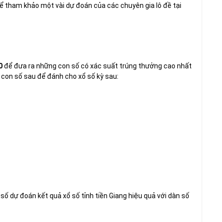
ể tham khảo một vài dự đoán của các chuyên gia lô đề tại
00
để đưa ra những con số có xác suất trúng thưởng cao nhất
 con số sau để đánh cho xổ số kỳ sau:
số dự đoán kết quả xổ số tỉnh tiền Giang hiệu quả với dàn số