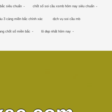
 bắc siêu chuẩn
chốt số soi cầu xsmb hôm nay siêu chuẩn
ầu 3 càng miền bắc chính xác
dịch vụ soi cầu mb
àng chốt số miền bắc
lô đẹp nhất hôm nay