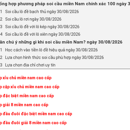
ổng hợp phương pháp soi cầu miền Nam chính xác 100 ngày 
Soi cầu lô đề bạch thủ ngày 30/08/2026
Soi cầu lô rơi ngày 30/08/2026
Soi cầu lô đề với lô kép ngày 30/08/2026
Soi cầu lô đề với lô xiên ngày 30/08/2026
ần chú ý những gì khi soi cầu miền Nam? ngày 30/08/2026
Học cách vào tiền lô đề hiệu quả ngày 30/08/2026
Lựa chọn hình thức soi cầu phù hợp ngày 30/08/2026
Lựa chọn địa chỉ chơi uy tín
íp xỉu chủ miền nam cao cấp
íp cặp xỉu chủ miền nam cao cấp
íp đặc biệt miền nam cao cấp
íp giải 8 miền nam cao cấp
íp đầu đuôi đặc biệt miền nam cao cấp
íp đầu đuôi giải 8 miền nam cao cấp