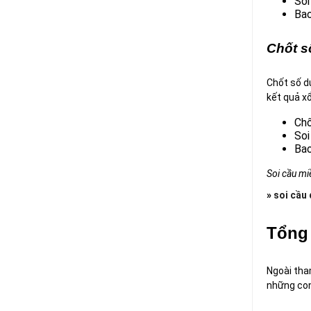
Soi
Bao
Chốt s
Chốt số d
kết quả x
Chố
Soi
Bao
Soi cầu mi
»
soi cầu
Tổng 
Ngoài tha
những con