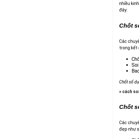
nhiều kin
đây:
Chốt s
Các chuyê
trong kết
Chố
Soi
Bao
Chốt số dự
»
cách so
Chốt s
Các chuyên
đẹp như s