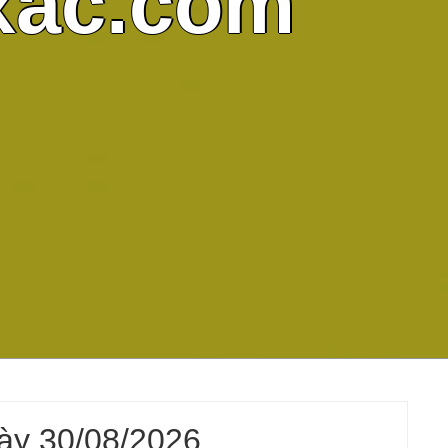
xac.com
ày 30/08/2026