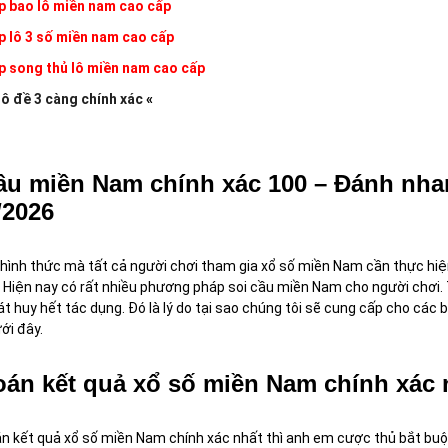
íp bao lô miền nam cao cấp
íp lô 3 số miền nam cao cấp
íp song thủ lô miền nam cao cấp
lô đề 3 càng chính xác
«
ầu miền Nam chính xác 100 – Đánh nh
/2026
à hình thức mà tất cả người chơi tham gia xổ số miền Nam cần thực hiệ
. Hiện nay có rất nhiều phương pháp soi cầu miền Nam cho người chơi.
át huy hết tác dụng. Đó là lý do tại sao chúng tôi sẽ cung cấp cho cá
ưới đây.
án kết quả xổ số miền Nam chính xác 
n kết quả xổ số miền Nam chính xác nhất thì anh em cược thủ bắt buộc 