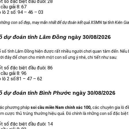
t số đặc biệt đầu đuôi: 28
 cầu giải 8: 67
 lô 2 số: 94 – 46 – 03
hững con số đẹp, may mắn nhất để dự đoán kết quả XSMN tại tỉnh Kiên Gi
ố dự đoán tỉnh Lâm Đồng
ngày 30/08/2026
ổ số tỉnh Lâm Đồng hiện được rất nhiều người chơi quan tâm đến. Nếu 
ới đây để chọn cho mình một con số ưng ý nhé, chi tiết như sau:
t số đặc biệt đầu đuôi: 86
 cầu giải 8: 96
 lô 2 số:81 – 47 – 62
ố dự đoán tỉnh Bình Phước
ngày 30/08/2026
các phương pháp
soi cầu miền Nam chính xác 100,
các chuyên gia lô đ
em cược thủ trúng thưởng hiệu quả. Đó chính là những con số đặc biệt
t số đặc biệt đầu đuôi: 14