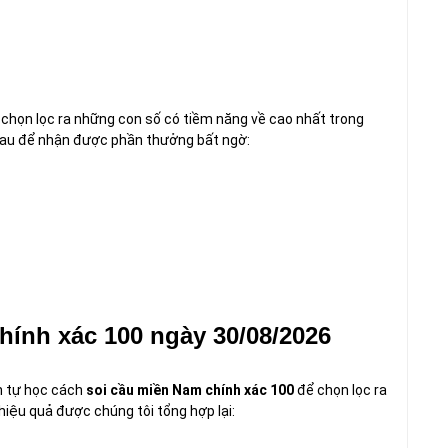
 chọn lọc ra những con số có tiềm năng về cao nhất trong
 sau để nhận được phần thưởng bất ngờ:
ính xác 100 ngày 30/08/2026
n tự học cách
soi cầu miền Nam chính xác 100
để chọn lọc ra
iệu quả được chúng tôi tổng hợp lại: