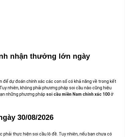
anh nhận thưởng lớn ngày
n để dự đoán chính xác các con số có khả năng về trong kết
 Tuy nhiên, không phải phương pháp soi cầu nào cũng hiệu
c bạn những phương pháp
soi cầu miền Nam chính xác 100
ở
ngày 30/08/2026
phải thực hiện soi cầu lô đề. Tuy nhiên, nếu bạn chưa có