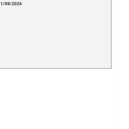
31/08/2026