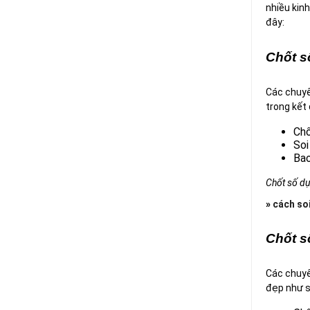
nhiều kin
đây:
Chốt s
Các chuyê
trong kết
Chố
Soi
Bao
Chốt số dự
»
cách so
Chốt s
Các chuyên
đẹp như s