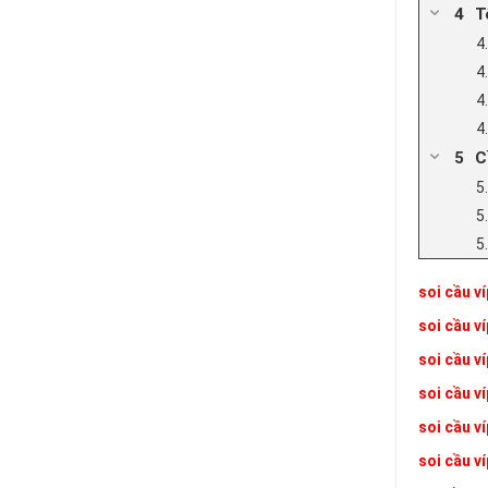
T
C
soi cầu v
soi cầu v
soi cầu v
soi cầu v
soi cầu v
soi cầu v