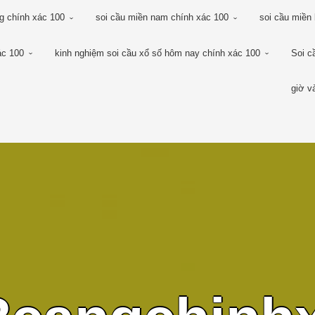
ng chính xác 100
soi cầu miền nam chính xác 100
soi cầu miền
ác 100
kinh nghiệm soi cầu xổ số hôm nay chính xác 100
Soi c
giờ v