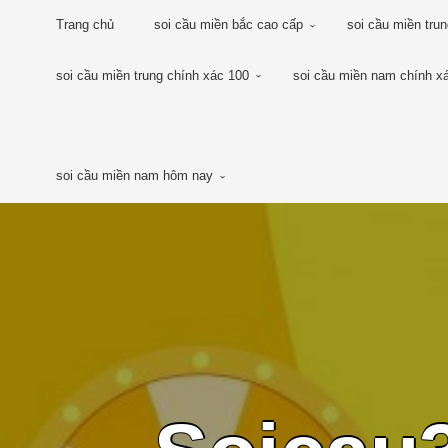
Skip
Trang chủ
soi cầu miền bắc cao cấp
soi cầu miền tru
to
content
soi cầu miền trung chính xác 100
soi cầu miền nam chính x
soi cầu miền nam hôm nay