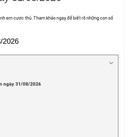
 anh em cược thủ. Tham khảo ngay để biết rõ những con số
8/2026
n ngày 31/08/2026