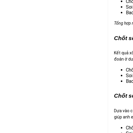
Chố
Soi
Bao
Tổng hợp n
Chốt s
Kết quả x
đoán ở dư
Chố
Soi
Bao
Chốt s
Dựa vào 
giúp anh 
Chố