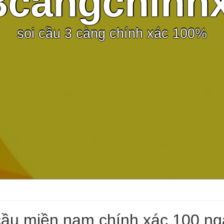
3cangchinh
soi cầu 3 càng chính xác 100%
cầu miền nam chính xác 100 ng