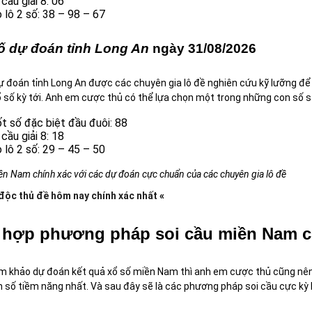
 cầu giải 8: 06
 lô 2 số: 38 – 98 – 67
ố dự đoán tỉnh Long An
ngày 31/08/2026
ự đoán tỉnh Long An được các chuyên gia lô đề nghiên cứu kỹ lưỡng để
ổ số kỳ tới. Anh em cược thủ có thể lựa chọn một trong những con số
t số đặc biệt đầu đuôi: 88
 cầu giải 8: 18
 lô 2 số: 29 – 45 – 50
ền Nam chính xác với các dự đoán cực chuẩn của các chuyên gia lô đề
 độc thủ đề hôm nay chính xác nhất
«
hợp phương pháp soi cầu miền Nam ch
m khảo dự đoán kết quả xổ số miền Nam thì anh em cược thủ cũng nê
 số tiềm năng nhất. Và sau đây sẽ là các phương pháp soi cầu cực kỳ h