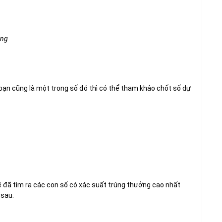
ang
bạn cũng là một trong số đó thì có thể tham khảo chốt số dự
ề đã tìm ra các con số có xác suất trúng thưởng cao nhất
 sau: