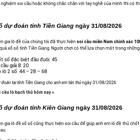
h nghiệm soi cầu hoặc không chắc chắn với tay nghề của mình thì có th
ố dự đoán tỉnh Tiền Giang
ngày 31/08/2026
n gia lô đề của chúng tôi đã thực hiện
soi cầu miền Nam chính xác 1
 quả xổ số tỉnh Tiền Giang. Người chơi có thể lựa chọn một trong những
t số đặc biệt đầu đuôi: 45
 cầu giải 8: 20
 lô 2 số: 44 – 28 – 68
 đoán tại tỉnh Tiền Giang cho anh em tân thủ
ngày 31/08/2026
i cầu lô bạch thủ hôm nay
«
ố dự đoán tỉnh Kiên Giang
ngày 31/08/2026
 gia lô đề xổ số cũng thực hiện soi cầu để giúp anh em lô đề thủ chốt 
au: