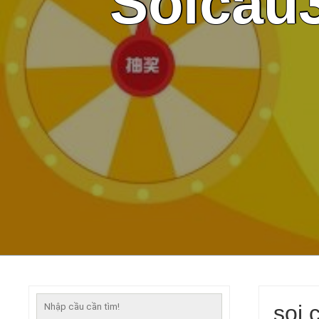
Soicau
soi 