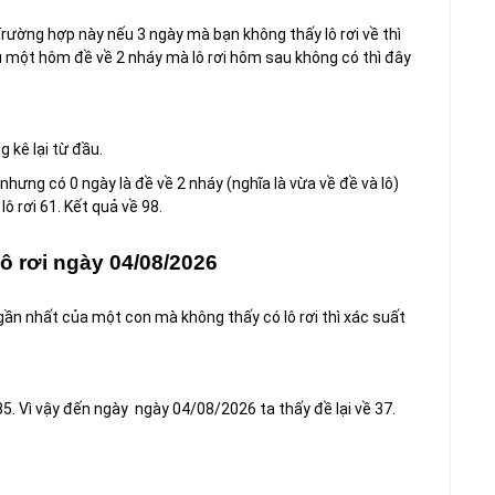
rường hợp này nếu 3 ngày mà bạn không thấy lô rơi về thì
ếu một hôm đề về 2 nháy mà lô rơi hôm sau không có thì đây
 kê lại từ đầu.
hưng có 0 ngày là đề về 2 nháy (nghĩa là vừa về đề và lô)
ô rơi 61. Kết quả về 98.
ô rơi ngày 04/08/2026
ề gần nhất của một con mà không thấy có lô rơi thì xác suất
5. Vì vậy đến ngày ngày 04/08/2026 ta thấy đề lại về 37.