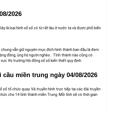
/08/2026
ây là loại hình xổ số có từ rất lâu ở nước ta và được phổ biến
nói chung vẫn giữ nguyên mục đích hình thành ban đầu là đem
cộng đồng, ủng hộ người nghèo… Tỉnh thành nào cũng có
vực thị trường Hội đồng xổ số kiến thiết quy định.
oi cầu miền trung ngày 04/08/2026
 số tổ chức quay. Và truyền hình trực tiếp tại các đài truyền
hức cho 14 tỉnh thành miền Trung. Mỗi tỉnh sẽ có thời gian