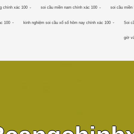
ng chính xác 100
soi cầu miền nam chính xác 100
soi cầu miền
ác 100
kinh nghiệm soi cầu xổ số hôm nay chính xác 100
Soi c
giờ v