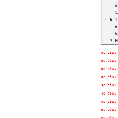
T
H
soi cầu v
soi cầu v
soi cầu v
soi cầu v
soi cầu v
soi cầu v
soi cầu v
soi cầu v
soi cầu v