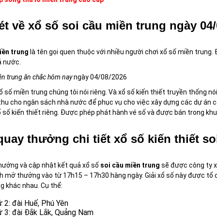
ét về xổ số soi cầu miền trung ngày 04
iền trung
là tên gọi quen thuộc với nhiều người chơi xổ số miền trung. Đ
ả nước.
ền trung ăn chắc hôm nay
ngày 04/08/2026
ổ số miền trung chúng tôi nói riêng. Và xổ số kiến thiết truyền thống 
 thu cho ngân sách nhà nước để phục vụ cho việc xây dựng các dự án 
 số kiến thiết riêng. Được phép phát hành vé số và được bán trong khu 
quay thưởng chi tiết xổ số kiến thiết s
hưởng và cập nhật kết quả xổ số
soi cầu miền trung
sẽ được công ty xổ
ịch mở thưởng vào từ 17h15 – 17h30 hàng ngày. Giải xổ số này được tổ c
 khác nhau. Cụ thể:
 2: đài Huế, Phú Yên
 3: đài Đắk Lắk, Quảng Nam