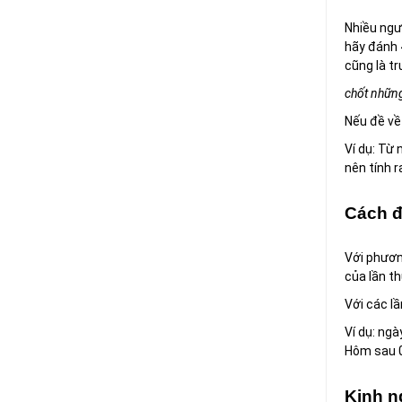
Nhiều ngư
hãy đánh 
cũng là t
chốt những
Nếu đề về 
Ví dụ: Từ 
nên tính r
Cách đ
Với phương
của lần th
Với các lầ
Ví dụ: ngà
Hôm sau 04
Kinh n