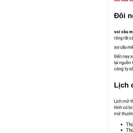
Đôi n
soi cầu m
rộng rãi c
soi cầu mi
Đến nay x
lại nguồn
công ty xổ
Lịch 
Lịch mở t
hình có l
mở thưởng
Thứ
Thứ