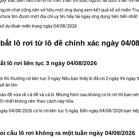
ày. Đặc biệt nếu con lô nổ trên 3 lần thì nuôi, ngược lại dưới 3 lần thì 
 người chơi cũng nên sở hữu một ứng dụng xem kết quả xổ số miền Tru
chưa tìm được một địa chỉ uy tín, hãy tải ngay ứng dụng tiên tiến nhất
 số dự đoán miền trung
ngày 04/08/2026
bắt lô rơi từ lô đề chính xác ngày 04/0
t lô rơi liên tục 3 ngày 04/08/2026
rơi thì thường rơi liên tục 3 ngày. Nếu bạn thấy lô đã rơi 2 ngày thì n
sẽ ăn lớn.
o đề vừa về cả đề và cả lô. Nhưng hôm sau không có lô rơi thì bạn nên 
tốt nhất không nên theo cách này nữa.
ngày 04/08/2026 có lô rơi liên tục 5 ngày. Đến ngày 04/08/2026 bạn tiế
oi cầu lô rơi không ra một tuần ngày 04/08/2026