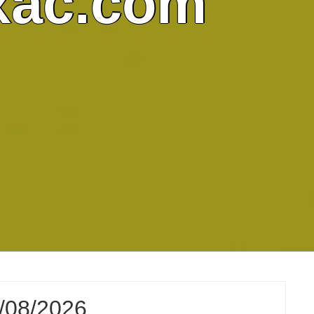
xac.com
4/08/2026