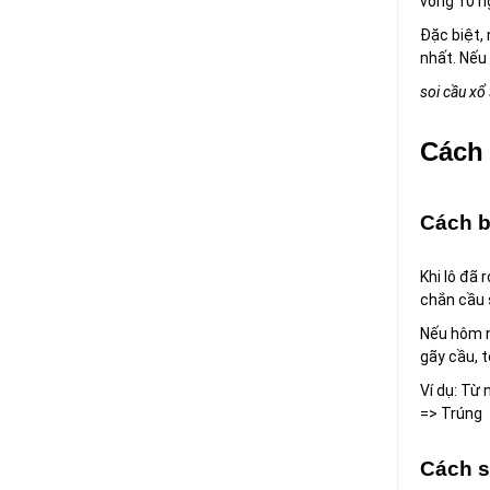
vòng 10 ng
Đặc biệt,
nhất. Nếu 
soi cầu xổ
Cách 
Cách bắ
Khi lô đã 
chắn cầu 
Nếu hôm nà
gãy cầu, 
Ví dụ: Từ 
=> Trúng
Cách s