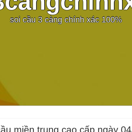
3cangchinh
soi cầu 3 càng chính xác 100%
cầu miền trung cao cấp ngày 0