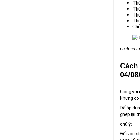
Thứ
Thứ
Thứ
Thứ
Chủ
du doan mi
Cách 
04/08
Giống với
Nhưng có m
Để áp dụn
ghép lại t
chú ý:
Đối với c