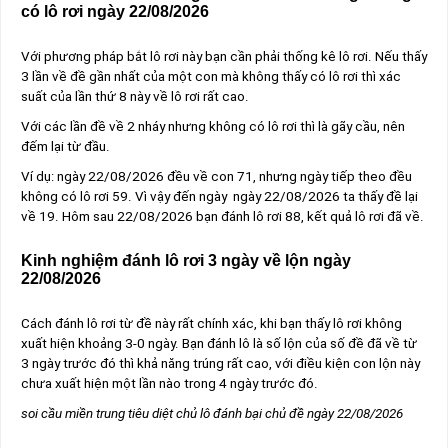
có lô rơi ngày 22/08/2026
Với phương pháp bắt lô rơi này bạn cần phải thống kê lô rơi. Nếu thấy
3 lần về đề gần nhất của một con mà không thấy có lô rơi thì xác
suất của lần thứ 8 này về lô rơi rất cao.
Với các lần đề về 2 nháy nhưng không có lô rơi thì là gãy cầu, nên
đếm lại từ đầu.
Ví dụ: ngày 22/08/2026 đều về con 71, nhưng ngày tiếp theo đều
không có lô rơi 59. Vì vậy đến ngày ngày 22/08/2026 ta thấy đề lại
về 19. Hôm sau 22/08/2026 bạn đánh lô rơi 88, kết quả lô rơi đã về.
Kinh nghiệm đánh lô rơi 3 ngày về lộn ngày
22/08/2026
Cách đánh lô rơi từ đề này rất chính xác, khi bạn thấy lô rơi không
xuất hiện khoảng 3-0 ngày. Bạn đánh lô là số lộn của số đề đã về từ
3 ngày trước đó thì khả năng trúng rất cao, với điều kiện con lộn này
chưa xuất hiện một lần nào trong 4 ngày trước đó.
soi cầu miền trung tiêu diệt chủ lô đánh bại chủ đề ngày 22/08/2026