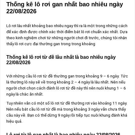
Thống kê lô rơi gan nhất bao nhiêu ngày
22/08/2026
Lô rơi lâu nhất khoảng bao nhiêu ngay thì ra là một trong những cách
để xác định được chính xác thời điểm bắt lô rơi chuẩn xác nhất. Dựa
theo kinh nghiệm chơi từ những người chơi đi trước, chúng tôi nhận
thấy lô rơi cực đại thường gan trong trong khoảng
Thống kê lô rơi từ đề lâu nhất là bao nhiêu ngày
22/08/2026
Với những cầu lô rơi từ đề thường gan trong khoảng 9 – 6 ngày. Tức
là thường lô này sẽ về trong khoảng 2 – 4 ngày là lâu nhất. Nên nếu
người chơi chọn cách đánh lô rơi từ đề này thì nên nuôi khung 1 – 6
ngày là chắc ăn nhất.
Tuy nhiên vẫn có một số lô rơi từ đề thường rơi vào khoảng 11 ngày.
Nên nếu bắt cầu lô rơi từ đề mà trong khoảng 3 ngày vẫn chưa thấy
cầu này về. Bạn có thể dừng 9 ngày rồi tiếp tục nuôi khung đánh khá
hiệu quả.
Lô rơi từ lô gan nhất là bao nhiêu ngày 22/08/2026