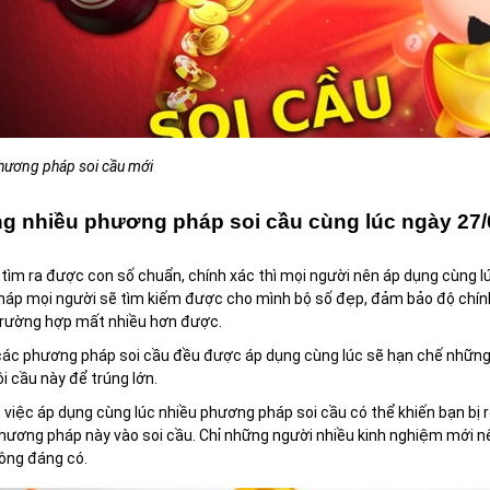
hương pháp soi cầu mới
g nhiều phương pháp soi cầu cùng lúc ngày 27/
 tìm ra được con số chuẩn, chính xác thì mọi người nên áp dụng cùng l
áp mọi người sẽ tìm kiếm được cho mình bộ số đẹp, đảm bảo độ chính 
trường hợp mất nhiều hơn được.
 các phương pháp soi cầu đều được áp dụng cùng lúc sẽ hạn chế những rủ
i cầu này để trúng lớn.
 việc áp dụng cùng lúc nhiều phương pháp soi cầu có thể khiến bạn bị r
hương pháp này vào soi cầu. Chỉ những người nhiều kinh nghiệm mới n
hông đáng có.