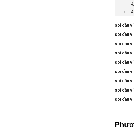
soi cầu v
soi cầu v
soi cầu v
soi cầu v
soi cầu v
soi cầu v
soi cầu v
soi cầu v
soi cầu v
Phươn