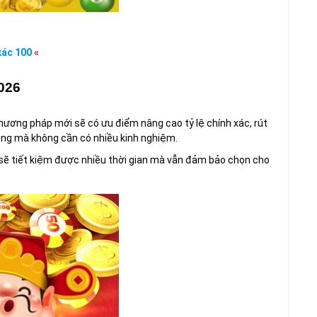
xác 100
«
026
hương pháp mới sẽ có ưu điểm nâng cao tỷ lệ chính xác, rút
dụng mà không cần có nhiều kinh nghiệm.
 sẽ tiết kiệm được nhiều thời gian mà vẫn đảm bảo chọn cho