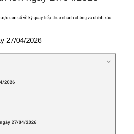
ược con số về kỳ quay tiếp theo nhanh chóng và chính xác.
ày 27/04/2026
04/2026
 ngày 27/04/2026