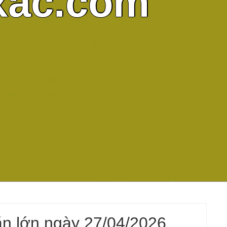
xac.com
ăn lớn ngày 27/04/2026