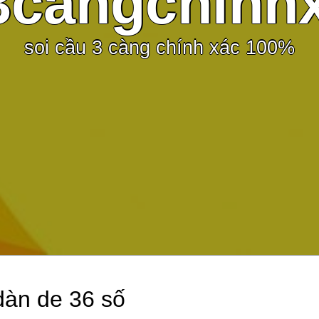
3cangchinh
soi cầu 3 càng chính xác 100%
dàn de 36 số