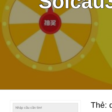
Soicau
Thẻ: