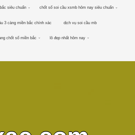
 bắc siêu chuẩn
chốt số soi cầu xsmb hôm nay siêu chuẩn
ầu 3 càng miền bắc chính xác
dịch vụ soi cầu mb
àng chốt số miền bắc
lô đẹp nhất hôm nay