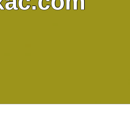
xac.com