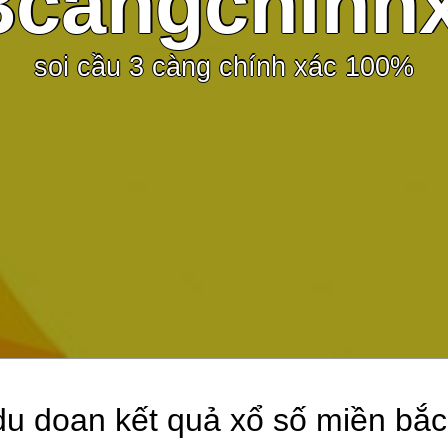
3cangchinh
soi cầu 3 càng chính xác 100%
du doan kết quả xổ số miền bắc