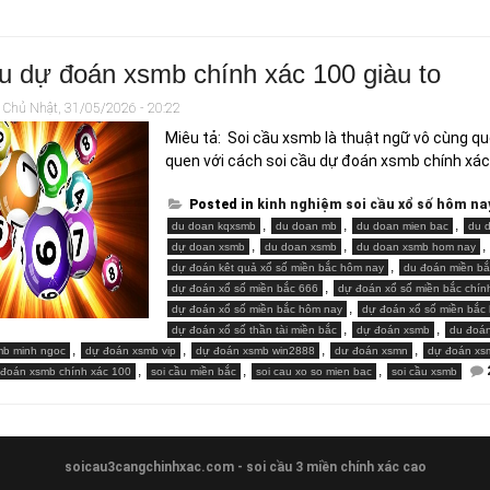
ầu dự đoán xsmb chính xác 100 giàu to
:
Chủ Nhật, 31/05/2026 - 20:22
Miêu tả: Soi cầu xsmb là thuật ngữ vô cùng 
quen với cách soi cầu dự đoán xsmb chính xác 
Posted in
kinh nghiệm soi cầu xổ số hôm nay
,
,
,
du doan kqxsmb
du doan mb
du doan mien bac
du 
,
,
,
dự doan xsmb
du doan xsmb
du doan xsmb hom nay
,
dự đoán kêt quả xổ số miền bắc hôm nay
du đoán miền bắ
,
dự đoán xổ số miền bắc 666
dự đoán xổ số miền bắc chín
,
dự đoán xổ số miền bắc hôm nay
dự đoán xổ số miền bắc
,
,
dự đoán xổ số thần tài miền bắc
dự đoán xsmb
du đoá
,
,
,
,
mb minh ngoc
dự đoán xsmb vip
dự đoán xsmb win2888
dư đoán xsmn
dự đoán xs
,
,
,
 đoán xsmb chính xác 100
soi cầu miền bắc
soi cau xo so mien bac
soi cầu xsmb
soicau3cangchinhxac.com - soi cầu 3 miền chính xác cao