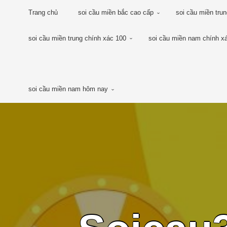
Skip
Trang chủ
soi cầu miền bắc cao cấp
soi cầu miền tru
to
content
soi cầu miền trung chính xác 100
soi cầu miền nam chính x
soi cầu miền nam hôm nay