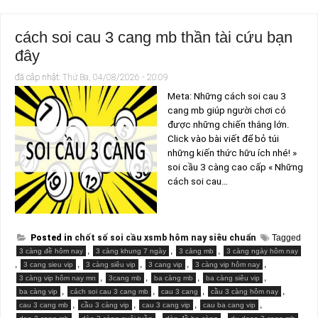
độc
thủ
đề
cách soi cau 3 cang mb thần tài cứu bạn
3
càng
đây
soi
phải
chuẩn
đã câp nhật:
Thứ Ba, 04/08/2026 - 20:09
Meta: Những cách soi cau 3
cang mb giúp người chơi có
được những chiến thắng lớn.
Click vào bài viết để bỏ túi
những kiến thức hữu ích nhé! »
soi cầu 3 càng cao cấp « Những
cách soi cau…
Posted in
chốt số soi cầu xsmb hôm nay siêu chuẩn
Tagged
,
,
,
3 càng đề hôm nay
3 càng khung 7 ngày
3 càng mb
3 càng ngày hôm nay
,
,
,
,
,
3 cang sieu vip
3 càng siêu vip
3 cang vip
3 càng vip hôm nay
,
,
,
,
3 càng vip hôm nay mn
3cang mb
ba càng mb
ba càng siêu vip
,
,
,
,
ba càng vip
cách soi cau 3 cang mb
cau 3 cang
cầu 3 càng hôm nay
,
,
,
,
cau 3 cang mb
cầu 3 càng vip
cau 3 cang vip
cau ba cang vip