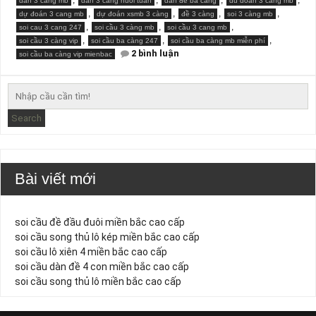
,
,
,
,
dan 3 cang mb
dàn 3 càng nuôi tuần
dàn đề ba càng
du doan 3 cang mb
,
,
,
,
dự đoán 3 cang mb
dự đoán xsmb 3 càng
đề 3 càng
soi 3 càng mb
,
,
,
soi cau 3 cang 247
soi cầu 3 càng mb
soi cầu 3 cang mb
,
,
,
soi cầu 3 càng vip
soi cầu ba càng 247
soi cầu ba càng mb miễn phí
ở
2 bình luận
soi cầu ba càng vip mienbac
cách
soi
cau
3
cang
mb
Search
thần
tài
cứu
bạn
đây
Bài viết mới
soi cầu đề đầu đuôi miền bắc cao cấp
soi cầu song thủ lô kép miền bắc cao cấp
soi cầu lô xiên 4 miền bắc cao cấp
soi cầu dàn đề 4 con miền bắc cao cấp
soi cầu song thủ lô miền bắc cao cấp