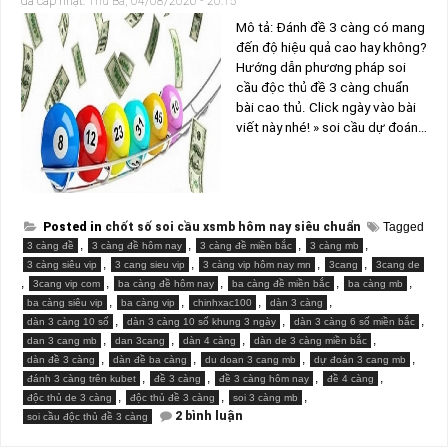
đã câp nhật:
Thứ Ba, 04/08/2026 - 20:15
Mô tả: Đánh đề 3 càng có mang
đến độ hiệu quả cao hay không?
Hướng dẫn phương pháp soi
cầu độc thủ đề 3 càng chuẩn
bài cao thủ. Click ngày vào bài
viết này nhé! » soi cầu dự đoán…
Posted in
chốt số soi cầu xsmb hôm nay siêu chuẩn
Tagged
,
,
,
,
3 càng đề
3 càng đề hôm nay
3 càng đề miền bắc
3 càng mb
,
,
,
,
3 càng siêu vip
3 cang sieu vip
3 càng vip hôm nay mn
3cang
3cang de
,
,
,
,
,
3cang vip com
ba càng đề hôm nay
ba càng đề miền bắc
ba càng mb
,
,
,
,
ba càng siêu vip
ba càng vip
chinhxac100
dàn 3 càng
,
,
,
dàn 3 càng 10 số
dàn 3 càng 10 số khung 3 ngày
dàn 3 càng 6 số miền bắc
,
,
,
,
dan 3 cang mb
dan 3cang
dàn 4 càng
dàn de 3 càng miền bắc
,
,
,
,
dàn đề 3 càng
dàn đề ba càng
du doan 3 cang mb
dự đoán 3 cang mb
,
,
,
,
đánh 3 càng trên kubet
đề 3 càng
đề 3 càng hôm nay
đề 4 càng
,
,
,
độc thủ de 3 càng
độc thủ đề 3 càng
soi 3 càng mb
ở
2 bình luận
soi cầu độc thủ đề 3 càng
soi
cầu